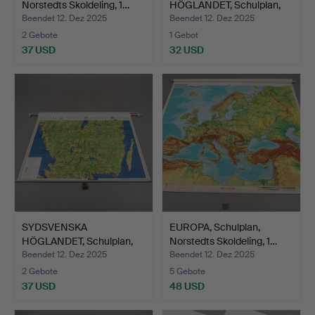
Norstedts Skoldeling, 1…
HÖGLANDET, Schulplan,
Lithograp…
Beendet 12. Dez 2025
Beendet 12. Dez 2025
2 Gebote
1 Gebot
37 USD
32 USD
SYDSVENSKA
EUROPA, Schulplan,
HÖGLANDET, Schulplan,
Norstedts Skoldeling, 1…
Lithograp…
Beendet 12. Dez 2025
Beendet 12. Dez 2025
2 Gebote
5 Gebote
37 USD
48 USD