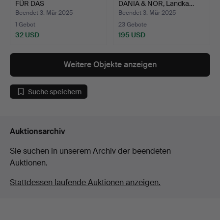
FÜR DAS
DANIA & NOR, Landka…
PARLAMENTSGEBÄU…
Beendet 3. Mär 2025
Beendet 3. Mär 2025
1 Gebot
23 Gebote
32 USD
195 USD
Weitere Objekte anzeigen
Suche speichern
Auktionsarchiv
Sie suchen in unserem Archiv der beendeten
Auktionen.
Stattdessen laufende Auktionen anzeigen.