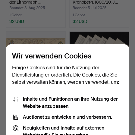
der Lithographi…
Kronoberg, 1800/20. J…
Beendet 8. Aug 2025
Beendet 5. Jul 2025
1 Gebot
1 Gebot
32 USD
32 USD
Wir verwenden Cookies
Einige Cookies sind für die Nutzung der
Dienstleistung erforderlich. Die Cookies, die Sie
selbst verwalten können, werden verwendet, um:
KARTE, Gothia 17.
Ein Set von 23
Inhalte und Funktionen an Ihre Nutzung der
Jahrhundert, späterer Dr…
schwedischen Antiqua et
Website anzupassen.
Hod…
Beendet 23. Jun 2025
Beendet 22. Jun 2025
1 Gebot
1 Gebot
Auctionet zu entwickeln und verbessern.
32 USD
32 USD
Neuigkeiten und Inhalte auf externen