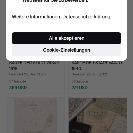
Websites für Sie zu bewerben.
Weitere Informationen:
Datenschutzerklärung
Alle akzeptieren
Cookie-Einstellungen
KARTE DER STADT VÄXJÖ,
KARTE DER STADT VÄXJÖ,
1918.
1940.
Beendet 22. Jun 2025
Beendet 22. Jun 2025
37 Gebote
31 Gebote
389 USD
274 USD