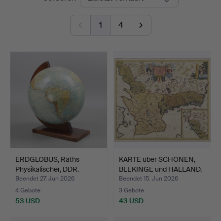
1
4
ERDGLOBUS, Räths
KARTE über SCHONEN,
Physikalischer, DDR.
BLEKINGE und HALLAND,
…
Beendet 27. Jun 2026
Beendet 15. Jun 2026
4 Gebote
3 Gebote
53 USD
43 USD