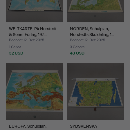
WELTKARTE, PA Norstedt
NORDEN, Schulplan,
& Söner Förlag, 197…
Norstedts Skoldeling, 1…
Beendet 12. Dez 2025
Beendet 12. Dez 2025
1 Gebot
3 Gebote
32 USD
43 USD
EUROPA, Schulplan,
SYDSVENSKA