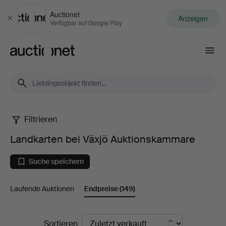
Auctionet
Anzeigen
Schließen
Verfügbar auf Google Play
Auctionet.com
Filtrieren
Landkarten
Landkarten bei Växjö Auktionskammare
bei
Suche speichern
Växjö
Laufende Auktionen
Endpreise
(149)
Auktionskammare
Endpreise
Sortieren