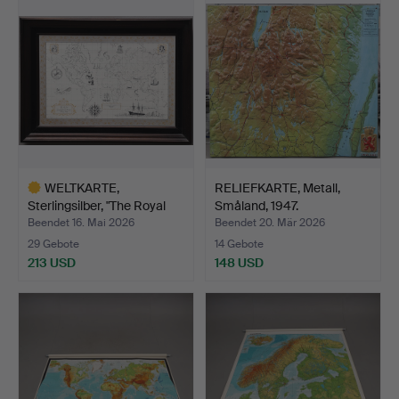
WELTKARTE,
RELIEFKARTE, Metall,
Sterlingsilber, "The Royal
Småland, 1947.
geog…
Beendet 16. Mai 2026
Beendet 20. Mär 2026
29 Gebote
14 Gebote
213 USD
148 USD
Ausgewähltes
Objekt