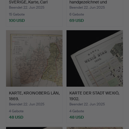
SVERIGE, Karte, Carl
handgezeichnet und
Akrell…
handk…
Beendet 22. Jun 2025
Beendet 22. Jun 2025
15 Gebote
6 Gebote
100 USD
69 USD
KARTE, KRONOBERG LÄN,
KARTE DER STADT WEXIÖ,
1869.
1902.
Beendet 22. Jun 2025
Beendet 22. Jun 2025
4 Gebote
4 Gebote
48 USD
48 USD