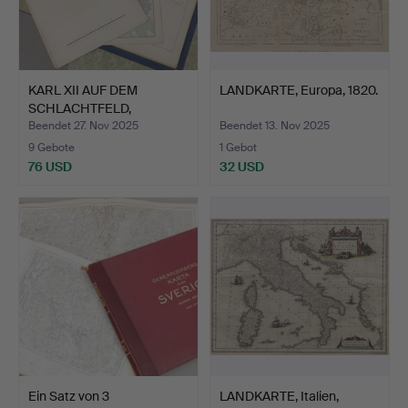
KARL XII AUF DEM
LANDKARTE, Europa, 1820.
SCHLACHTFELD,
Kartographi…
Beendet 27. Nov 2025
Beendet 13. Nov 2025
9 Gebote
1 Gebot
76 USD
32 USD
Ein Satz von 3
LANDKARTE, Italien,