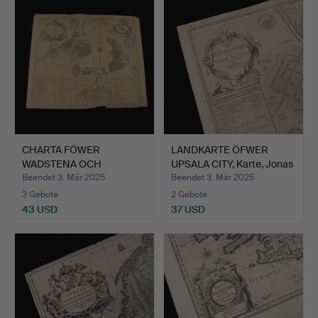
CHARTA FÖWER
LANDKARTE ÖFWER
WADSTENA OCH
UPSALA CITY, Karte, Jonas
SKENINGE, Karte,…
…
Beendet 3. Mär 2025
Beendet 3. Mär 2025
3 Gebote
2 Gebote
43 USD
37 USD