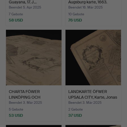
Guayana, 17. J…
Augsburg karte, 1663.
Beendet 5. Apr 2025
Beendet 16. Mär 2025
7 Gebote
10 Gebote
58 USD
76 USD
CHARTA FÖWER
LANDKARTE ÖFWER
LINKÖPING OCH
UPSALA CITY, Karte, Jonas
SODERKOPING, Ka…
…
Beendet 3. Mär 2025
Beendet 3. Mär 2025
5 Gebote
2 Gebote
53 USD
37 USD