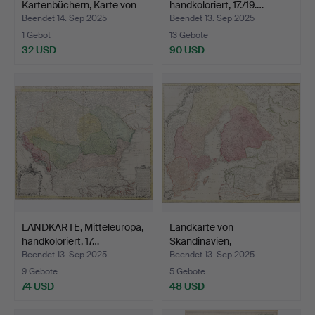
Kartenbüchern, Karte von
handkoloriert, 17./19.…
Sc…
Beendet 14. Sep 2025
Beendet 13. Sep 2025
1 Gebot
13 Gebote
32 USD
90 USD
LANDKARTE, Mitteleuropa,
Landkarte von
handkoloriert, 17…
Skandinavien,
handkoloriert,…
Beendet 13. Sep 2025
Beendet 13. Sep 2025
9 Gebote
5 Gebote
74 USD
48 USD