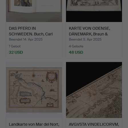
DAS PFERD IN
KARTE VON ODENSE,
SCHWEDEN. Buch, Carl
DÄNEMARK, Braun &
Trägårdh…
Hogenb…
Beendet 14. Apr 2025
Beendet 5. Apr 2025
1 Gebot
4 Gebote
32 USD
48 USD
Landkarte von Mar del Nort,
AVGVSTA VINDELICORVM,