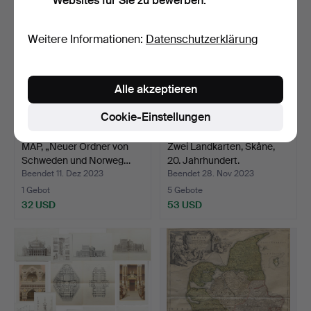
Websites für Sie zu bewerben.
Weitere Informationen:
Datenschutzerklärung
Alle akzeptieren
Cookie-Einstellungen
MAP, „Neuer Ordner von
Zwei Landkarten, Skåne,
Schweden und Norweg…
20. Jahrhundert.
Beendet 11. Dez 2023
Beendet 28. Nov 2023
1 Gebot
5 Gebote
32 USD
53 USD