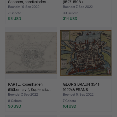
Schonen, handkoloriert…
(1527-1598 ).
ZUGESCHRIEB…
Beendet 19. Sep 2022
Beendet 7. Sep 2022
7 Gebote
30 Gebote
53 USD
314 USD
KARTE, Kopenhagen
GEORG BRAUN (1541-
(Kiöbenhavn), Kupferstic…
1622) & FRANS
HOGENBERG …
Beendet 7. Sep 2022
Beendet 5. Sep 2022
8 Gebote
7 Gebote
90 USD
101 USD