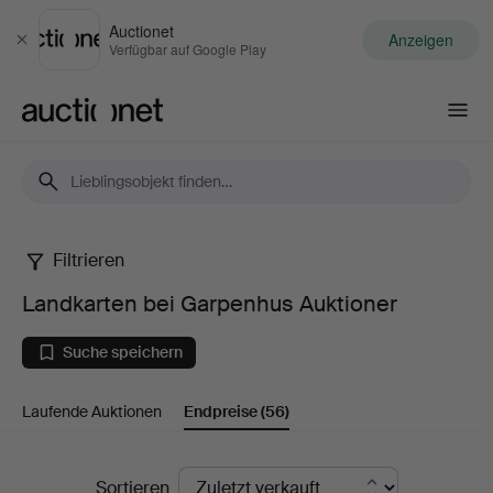
Auctionet
Anzeigen
Schließen
Verfügbar auf Google Play
Auctionet.com
Filtrieren
Landkarten
Landkarten bei Garpenhus Auktioner
bei
Suche speichern
Garpenhus
Laufende Auktionen
Endpreise
(56)
Auktioner
Endpreise
Sortieren