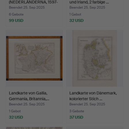
(NEDERLÄNDERNA, 1597-
und Irland, 2 farbige …
1651…
Beendet 25. Sep 2025
Beendet 25. Sep 2025
6 Gebote
1 Gebot
99 USD
32 USD
Landkarte von Gallia,
Landkarte von Dänemark,
Germania, Britannia,…
kolorierter Stich …
Beendet 25. Sep 2025
Beendet 25. Sep 2025
1 Gebot
3 Gebote
32 USD
37 USD