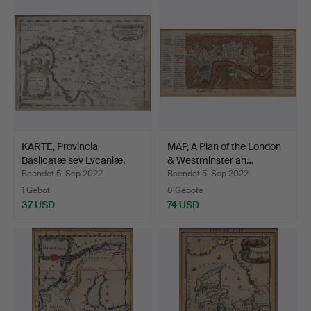
KARTE, Provincia
MAP, A Plan of the London
Basilcatæ sev Lvcaniæ,
& Westminster an…
Cu…
Beendet 5. Sep 2022
Beendet 5. Sep 2022
1 Gebot
8 Gebote
37 USD
74 USD