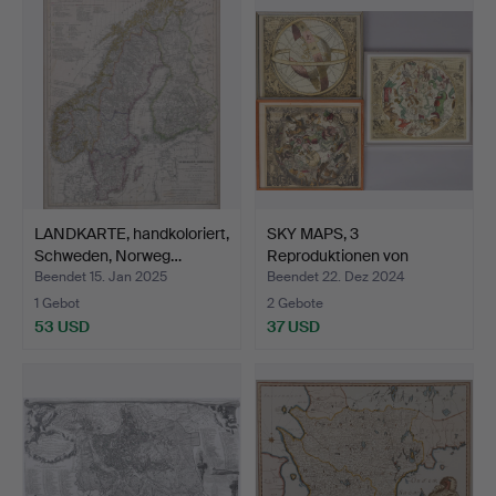
LANDKARTE, handkoloriert,
SKY MAPS, 3
Schweden, Norweg…
Reproduktionen von
Gerhard Val…
Beendet 15. Jan 2025
Beendet 22. Dez 2024
1 Gebot
2 Gebote
53 USD
37 USD