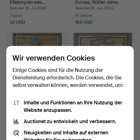
Elfsborg län ode…
Europa, 1930er Jahre.
Beendet 18. Jul 2024
Beendet 18. Jan 2024
1 Gebot
15 Gebote
32 USD
169 USD
Wir verwenden Cookies
Einige Cookies sind für die Nutzung der
Dienstleistung erforderlich. Die Cookies, die Sie
selbst verwalten können, werden verwendet, um:
SCHULPLAN, nordische
SCHULLANDKARTE, Afrika,
Inhalte und Funktionen an Ihre Nutzung der
Länder, 1930er Jahre.
Mitte des 20. Jahr…
Website anzupassen.
Beendet 18. Jan 2024
Beendet 18. Jan 2024
5 Gebote
21 Gebote
Auctionet zu entwickeln und verbessern.
53 USD
159 USD
Neuigkeiten und Inhalte auf externen