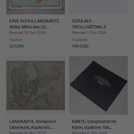
EINE SCHULLANDKARTE,
GÖTA ÄLV -
Afrika, Mitte des 20.…
TROLLHÄTTAN, 3
Kupferstiche, 17…
Beendet 16. Dez 2024
Beendet 1. Dez 2024
1 Gebot
5 Gebote
32 USD
148 USD
LANDKARTE, Königreich
KARTE, Geognostische
Dänemark, Kupferstic…
Karte, südlicher Teil…
Beendet 16. Nov 2024
Beendet 8. Nov 2024