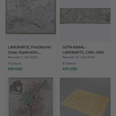
LANDKARTE, Preußischer
GÖTA KANAL -
Staat, Kupferstich,…
LANDKARTE, CARL UND
JACOB FOR…
Beendet 2. Okt 2024
Beendet 23. Sep 2024
6 Gebote
8 Gebote
106 USD
475 USD