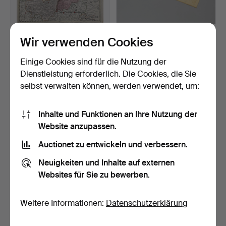
KARTE, „Superioioris Atque
LANDKARTE, Deutschland
Wir verwenden Cookies
Inferioris Alsa…
1930er Jahre, mit Z…
Beendet 17. Sep 2024
Beendet 13. Aug 2024
Einige Cookies sind für die Nutzung der
3 Gebote
1 Gebot
Dienstleistung erforderlich. Die Cookies, die Sie
53 USD
32 USD
selbst verwalten können, werden verwendet, um:
Inhalte und Funktionen an Ihre Nutzung der
Website anzupassen.
Auctionet zu entwickeln und verbessern.
Neuigkeiten und Inhalte auf externen
Websites für Sie zu bewerben.
Weitere Informationen:
Datenschutzerklärung
WIRTSCHAFTSKARTE,
SCHULKARTE/WANDKART
Kreis Skaraborg 1877 - 1…
E, Norden, ca 2 m x 1,5…
Beendet 9. Jun 2024
Beendet 19. Feb 2024