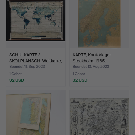
SCHULKARTE /
KARTE, Kartförlaget
SKOLPLANSCH, Weltkarte,
Stockholm, 1965.
Klima…
Beendet 11. Sep 2023
Beendet 13. Aug 2023
1 Gebot
1 Gebot
32 USD
32 USD