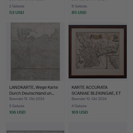
2 Gebote
8 Gebote
53 USD
85 USD
LANDKARTE, Wege Karte
KARTE ACCURATA
Durch Deutschland un…
SCANIAE BLEKINGAE, ET
HALLA…
Beendet 15. Okt 2024
Beendet 10. Okt 2024
5 Gebote
4 Gebote
106 USD
169 USD