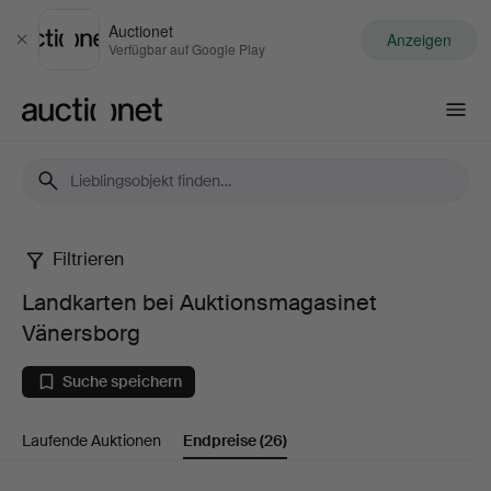
Auctionet
Anzeigen
Schließen
Verfügbar auf Google Play
Auctionet.com
Filtrieren
Landkarten
Landkarten bei Auktionsmagasinet
bei
Vänersborg
Auktionsmagasinet
Suche speichern
Vänersborg
Laufende Auktionen
Endpreise
(26)