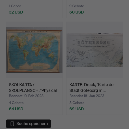
1 Gebot
9 Gebote
32 USD
60 USD
SKOLKARTA /
KARTE, Druck, "Karte der
SKOLPLANSCH, "Physical
Stadt Göteborg mi…
World M…
Beendet 10. Feb 2023
Beendet 18. Jan 2023
4 Gebote
8 Gebote
64 USD
69 USD
Suche speichern