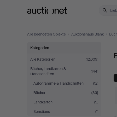
Auctionet.com
Alle beendeten Objekte
/
Auktionshaus Blank
/
Büch
Bücher
Kategorien
bei
Alle Kategorien
(12.009)
Bücher, Landkarten &
Auktionshaus
(144)
Handschriften
Blank
Autogramme & Handschriften
(12)
Bücher
(33)
Landkarten
(9)
E
Sonstiges
(1)