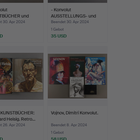
olut
- Konvolut
TBÜCHER und
AUSSTELLUNGS- und
taloge, 7…
MUSEUMSKATALO…
t 30. Apr 2024
Beendet 30. Apr 2024
1 Gebot
SD
35 USD
i KUNSTBÜCHER:
Vojnov, Dimitri Konvolut.
rd Heisig. Retro…
t 26. Apr 2024
Beendet 8. Apr 2024
1 Gebot
SD
58 USD