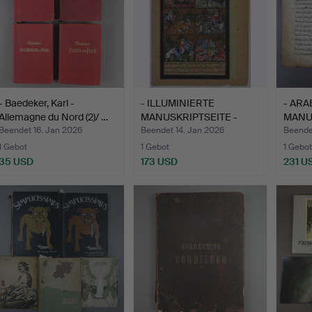
- Baedeker, Karl -
- ILLUMINIERTE
- ARA
Allemagne du Nord (2)/ …
MANUSKRIPTSEITE -
MANUS
PERSIEN.
Beendet 16. Jan 2026
Beendet 14. Jan 2026
Beende
1 Gebot
1 Gebot
1 Gebot
35 USD
173 USD
231 U