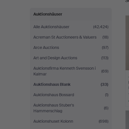
S
Auktionshäuser
Alle Auktionshäuser
(42.424)
Acreman St Auctioneers & Valuers
(18)
Arce Auctions
(97)
Art and Design Auctions
(113)
Auktionsfirma Kenneth Svensson i
(69)
Kalmar
Auktionshaus Blank
(33)
Auktionshaus Bossard
(1)
Auktionshaus Stuber's
(6)
Hammerschlag
Auktionshuset Kolonn
(698)