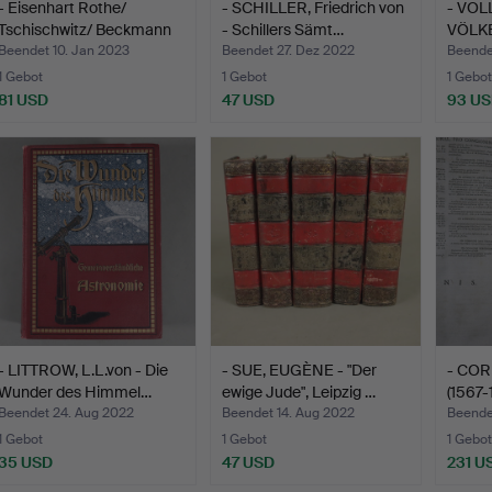
- Eisenhart Rothe/
- SCHILLER, Friedrich von
- VOL
Tschischwitz/ Beckmann
- Schillers Sämt…
VÖLKE
…
III un…
Beendet 10. Jan 2023
Beendet 27. Dez 2022
Beende
1 Gebot
1 Gebot
1 Gebot
81 USD
47 USD
93 U
- LITTROW, L.L.von - Die
- SUE, EUGÈNE - "Der
- COR
Wunder des Himmel…
ewige Jude", Leipzig …
(1567
Beendet 24. Aug 2022
Beendet 14. Aug 2022
Beende
1 Gebot
1 Gebot
1 Gebot
35 USD
47 USD
231 U