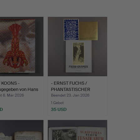
F KOONS -
- ERNST FUCHS /
sgegeben von Hans
PHANTASTISCHER
…
REALISMUS, …
t 6. Mär 2026
Beendet 23. Jan 2026
1 Gebot
SD
35 USD