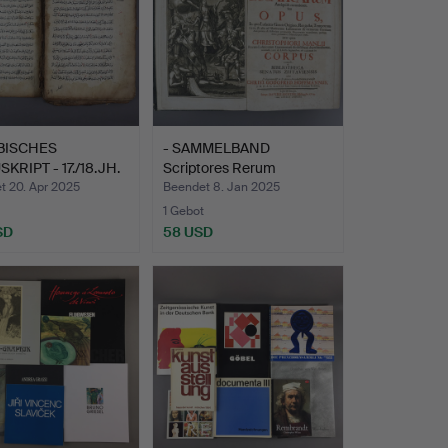
BISCHES
- SAMMELBAND
KRIPT - 17./18.JH.
Scriptores Rerum
Lusaticar.
t 20. Apr 2025
Beendet 8. Jan 2025
1 Gebot
SD
58 USD