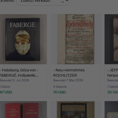
ortieren
- Habsburg, Géza von -
- Neu=vermehrtes
- JEF
FABERGÉ. Hofjuwelie…
ROCHLITZER
herau
GESANG=BUCH so…
Wern
Beendet 3. Jul 2026
Beendet 7. Mai 2026
Beende
1 Gebot
3 Gebote
1 Gebot
47 USD
70 USD
35 U