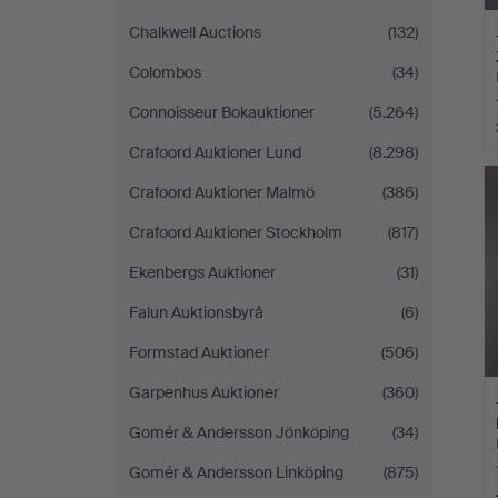
Chalkwell Auctions
(132)
Colombos
(34)
Connoisseur Bokauktioner
(5.264)
Crafoord Auktioner Lund
(8.298)
Crafoord Auktioner Malmö
(386)
Crafoord Auktioner Stockholm
(817)
Ekenbergs Auktioner
(31)
Falun Auktionsbyrå
(6)
Formstad Auktioner
(506)
Garpenhus Auktioner
(360)
Gomér & Andersson Jönköping
(34)
Gomér & Andersson Linköping
(875)