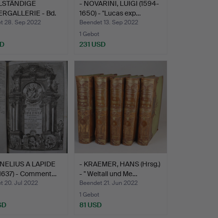
LSTÄNDIGE
- NOVARINI, LUIGI (1594-
RGALLERIE - Bd.
1650) - "Lucas exp…
t 28. Sep 2022
Beendet 13. Sep 2022
1 Gebot
SD
231 USD
NELIUS A LAPIDE
- KRAEMER, HANS (Hrsg.)
-1637) - Comment…
- " Weltall und Me…
t 20. Jul 2022
Beendet 21. Jun 2022
1 Gebot
SD
81 USD