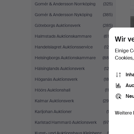
Gomér & Andersson Norrköping
(325)
Gomér & Andersson Nyköping
(385)
Göteborgs Auktionsverk
(285)
Halmstads Auktionskammare
(619)
Wir v
Handelslagret Auktionsservice
(120)
Einige C
Cookies,
Helsingborgs Auktionskammare
(889)
Hälsinglands Auktionsverk
(120)
Inh
Höganäs Auktionsverk
(180)
Auc
Höörs Auktionshall
(114)
Neu
Kalmar Auktionsverk
(295)
Karljohan Auktioner
(10)
Weitere 
Karlstad Hammarö Auktionsverk
(978)
Kunst- und Auktionshaus Kleinhenz
(17)