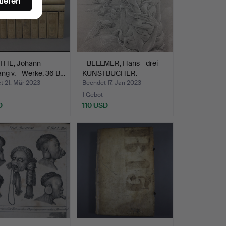
tieren
THE, Johann
- BELLMER, Hans - drei
ng v. - Werke, 36 B…
KUNSTBÜCHER.
t 21. Mär 2023
Beendet 17. Jan 2023
1 Gebot
D
110 USD