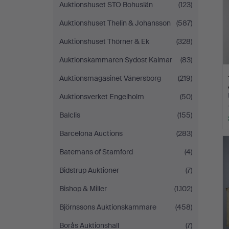
Auktionshuset STO Bohuslän
(123)
Auktionshuset Thelin & Johansson
(587)
Auktionshuset Thörner & Ek
(328)
Auktionskammaren Sydost Kalmar
(83)
Auktionsmagasinet Vänersborg
(219)
Auktionsverket Engelholm
(50)
Balclis
(155)
Barcelona Auctions
(283)
Batemans of Stamford
(4)
Bidstrup Auktioner
(7)
Bishop & Miller
(1.102)
Björnssons Auktionskammare
(458)
Borås Auktionshall
(7)