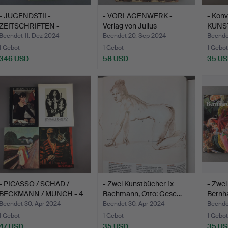
- JUGENDSTIL-
- VORLAGENWERK -
- Konv
ZEITSCHRIFTEN -
Verlag von Julius
KUNS
München, um 1…
Hoffman…
Werkka
Beendet 11. Dez 2024
Beendet 20. Sep 2024
Beende
1 Gebot
1 Gebot
1 Gebot
346 USD
58 USD
35 U
- PICASSO / SCHAD /
- Zwei Kunstbücher 1x
- Zwe
BECKMANN / MUNCH - 4
Bachmann, Otto: Gesc…
Bernha
A…
Beendet 30. Apr 2024
Beendet 30. Apr 2024
Beende
1 Gebot
1 Gebot
1 Gebot
47 USD
35 USD
35 U