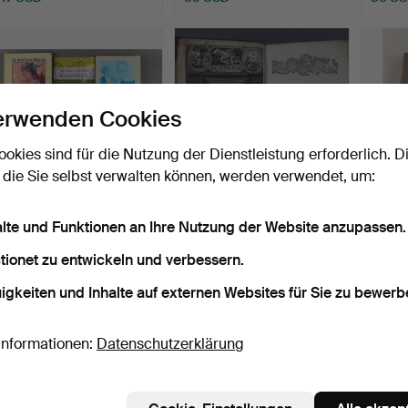
erwenden Cookies
ookies sind für die Nutzung der Dienstleistung erforderlich. D
 die Sie selbst verwalten können, werden verwendet, um:
- Bellmer / Griesel /
- BIBEL - 18. Jahrhundert,
- FINI
alte und Funktionen an Ihre Nutzung der Website anzupassen.
Mischke / Ceytaire/ …
ca. 18,7 x 12,5…
große 
Beendet 28. Mär 2024
Beendet 16. Jan 2024
Beende
tionet zu entwickeln und verbessern.
1 Gebot
1 Gebot
1 Gebot
igkeiten und Inhalte auf externen Websites für Sie zu bewerb
35 USD
58 USD
35 U
Informationen:
Datenschutzerklärung