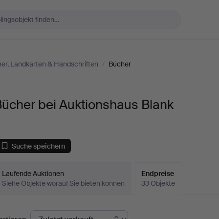
er, Landkarten & Handschriften
/
Bücher
Bücher bei Auktionshaus Blank
Suche speichern
Laufende Auktionen
Endpreise
Siehe Objekte worauf Sie bieten können
33 Objekte
ndpreise