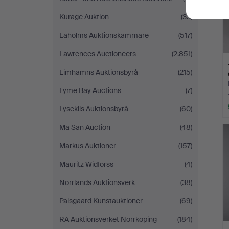
Kurage Auktion
(33)
Laholms Auktionskammare
(517)
Lawrences Auctioneers
(2.851)
Limhamns Auktionsbyrå
(215)
Lyme Bay Auctions
(7)
Lysekils Auktionsbyrå
(60)
Ma San Auction
(48)
Markus Auktioner
(157)
Mauritz Widforss
(4)
Norrlands Auktionsverk
(38)
Palsgaard Kunstauktioner
(69)
RA Auktionsverket Norrköping
(184)