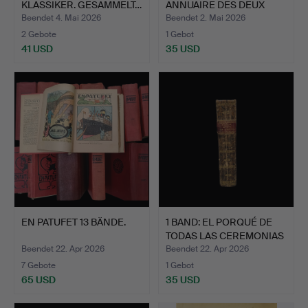
KLASSIKER. GESAMMELT…
ANNUAIRE DES DEUX
MOND…
Beendet 4. Mai 2026
Beendet 2. Mai 2026
2 Gebote
1 Gebot
41 USD
35 USD
EN PATUFET 13 BÄNDE.
1 BAND: EL PORQUÉ DE
TODAS LAS CEREMONIAS
…
Beendet 22. Apr 2026
Beendet 22. Apr 2026
7 Gebote
1 Gebot
65 USD
35 USD