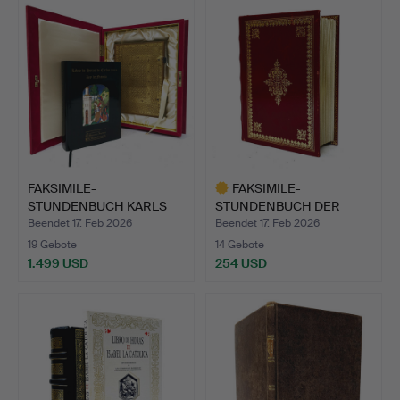
Objekt
FAKSIMILE-
FAKSIMILE-
STUNDENBUCH KARLS
STUNDENBUCH DER
VIII., KÖNIG V…
KÖNIGIN MARIA VO…
Beendet 17. Feb 2026
Beendet 17. Feb 2026
19 Gebote
14 Gebote
1.499 USD
254 USD
Ausgewähltes
Objekt