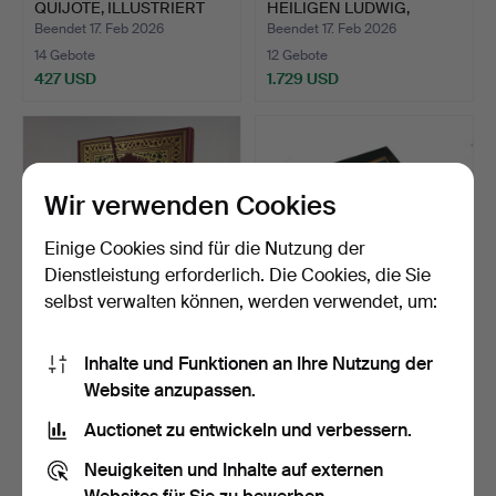
QUIJOTE, ILLUSTRIERT
HEILIGEN LUDWIG,
VON…
BESTE…
Beendet 17. Feb 2026
Beendet 17. Feb 2026
14 Gebote
12 Gebote
427 USD
1.729 USD
Ausgewähltes
Objekt
Wir verwenden Cookies
Einige Cookies sind für die Nutzung der
Dienstleistung erforderlich. Die Cookies, die Sie
selbst verwalten können, werden verwendet, um:
FAKSIMILE-BUCH DES
CELLINIS
Inhalte und Funktionen an Ihre Nutzung der
GLÜCKS, NR. 489 VON
AUTOBIOGRAFIEBUCH
Website anzupassen.
987…
MIT ILLUSTRATIO…
Beendet 17. Feb 2026
Beendet 17. Feb 2026
14 Gebote
12 Gebote
Auctionet zu entwickeln und verbessern.
300 USD
185 USD
Neuigkeiten und Inhalte auf externen