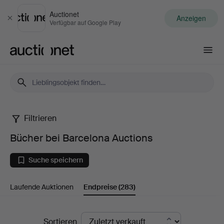
Auctionet
Anzeigen
Schließen
Verfügbar auf Google Play
Auctionet.com
Filtrieren
Bücher
Bücher bei Barcelona Auctions
bei
Suche speichern
Barcelona
Laufende Auktionen
Endpreise
(283)
Auctions
Endpreise
Sortieren