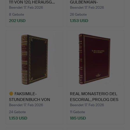
111 VON 120, HERAUSG…
GULBENKIAN-
APOKALYPSE, NR. 5…
Beendet 17. Feb 2026
Beendet 17. Feb 2026
8 Gebote
26 Gebote
202 USD
1.153 USD
FAKSIMILE-
REAL MONASTERIO DEL
STUNDENBUCH VON
ESCORIAL, PROLOG DES
JUANA I. VON KAS…
H…
Beendet 17. Feb 2026
Beendet 17. Feb 2026
24 Gebote
11 Gebote
1.153 USD
185 USD
Ausgewähltes