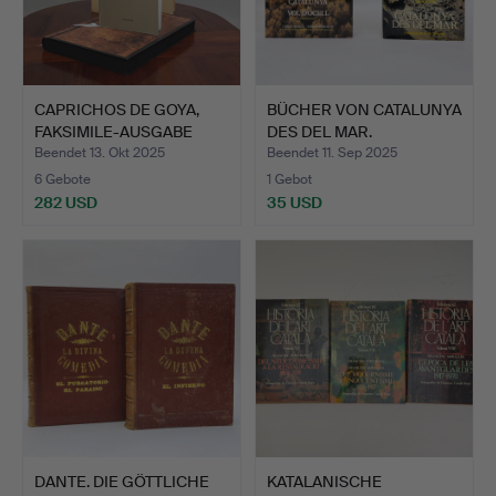
CAPRICHOS DE GOYA,
BÜCHER VON CATALUNYA
FAKSIMILE-AUSGABE
DES DEL MAR.
(HARD…
CATALUNY…
Beendet 13. Okt 2025
Beendet 11. Sep 2025
6 Gebote
1 Gebot
282 USD
35 USD
DANTE. DIE GÖTTLICHE
KATALANISCHE