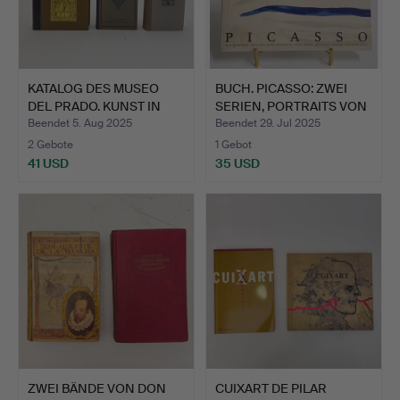
KATALOG DES MUSEO
BUCH. PICASSO: ZWEI
DEL PRADO. KUNST IN
SERIEN, PORTRAITS VON
SPAN…
…
Beendet 5. Aug 2025
Beendet 29. Jul 2025
2 Gebote
1 Gebot
41 USD
35 USD
ZWEI BÄNDE VON DON
CUIXART DE PILAR