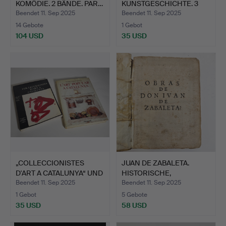
KOMÖDIE. 2 BÄNDE. PAR…
KUNSTGESCHICHTE. 3
BÄNDE.
Beendet 11. Sep 2025
Beendet 11. Sep 2025
14 Gebote
1 Gebot
104 USD
35 USD
„COLLECCIONISTES
JUAN DE ZABALETA.
D'ART A CATALUNYA“ UND
HISTORISCHE,
„L…
POLITISCHE …
Beendet 11. Sep 2025
Beendet 11. Sep 2025
1 Gebot
5 Gebote
35 USD
58 USD