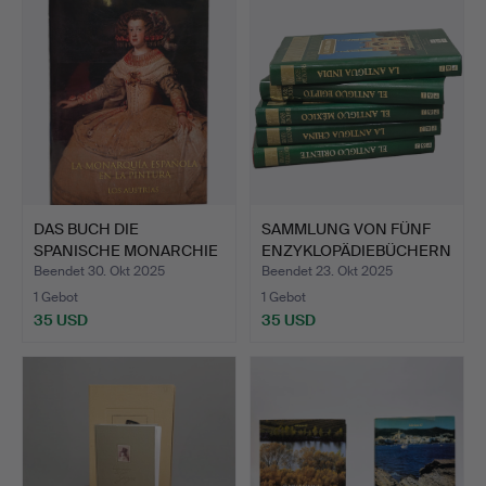
DAS BUCH DIE
SAMMLUNG VON FÜNF
SPANISCHE MONARCHIE
ENZYKLOPÄDIEBÜCHERN
IN LOS AU…
.
Beendet 30. Okt 2025
Beendet 23. Okt 2025
1 Gebot
1 Gebot
35 USD
35 USD