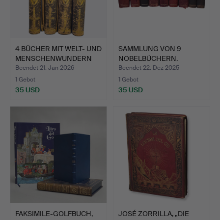
4 BÜCHER MIT WELT- UND
SAMMLUNG VON 9
MENSCHENWUNDERN
NOBELBÜCHERN.
(IB…
Beendet 21. Jan 2026
Beendet 22. Dez 2025
1 Gebot
1 Gebot
35 USD
35 USD
FAKSIMILE-GOLFBUCH,
JOSÉ ZORRILLA, „DIE