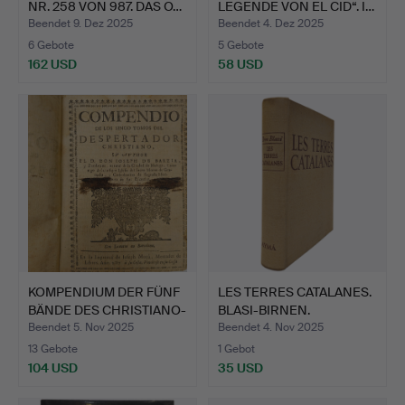
NR. 258 VON 987. DAS O…
LEGENDE VON EL CID“. I…
Beendet 9. Dez 2025
Beendet 4. Dez 2025
6 Gebote
5 Gebote
162 USD
58 USD
KOMPENDIUM DER FÜNF
LES TERRES CATALANES.
BÄNDE DES CHRISTIANO-
BLASI-BIRNEN.
W…
Beendet 5. Nov 2025
Beendet 4. Nov 2025
13 Gebote
1 Gebot
104 USD
35 USD