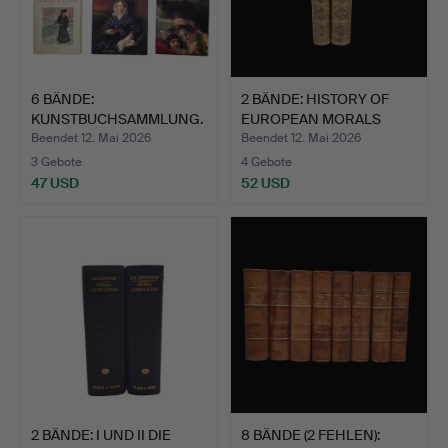
6 BÄNDE:
2 BÄNDE: HISTORY OF
KUNSTBUCHSAMMLUNG.
EUROPEAN MORALS
FROM A…
Beendet 12. Mai 2026
Beendet 12. Mai 2026
3 Gebote
4 Gebote
47 USD
52 USD
2 BÄNDE: I UND II DIE
8 BÄNDE (2 FEHLEN):