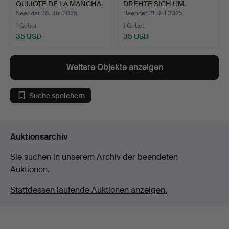
QUIJOTE DE LA MANCHA.
DREHTE SICH UM.
R…
CUIXART A…
Beendet 28. Jul 2025
Beendet 21. Jul 2025
1 Gebot
1 Gebot
35 USD
35 USD
Weitere Objekte anzeigen
Suche speichern
Auktionsarchiv
Sie suchen in unserem Archiv der beendeten
Auktionen.
Stattdessen laufende Auktionen anzeigen.