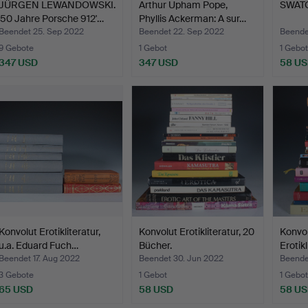
JÜRGEN LEWANDOWSKI.
Arthur Upham Pope,
SWATC
'50 Jahre Porsche 912'…
Phyllis Ackerman: A sur…
Beendet 25. Sep 2022
Beendet 22. Sep 2022
Beendet
9 Gebote
1 Gebot
1 Gebot
347 USD
347 USD
58 U
Konvolut Erotikliteratur,
Konvolut Erotikliteratur, 20
Konvol
u.a. Eduard Fuch…
Bücher.
Erotikl
Beendet 17. Aug 2022
Beendet 30. Jun 2022
Beende
3 Gebote
1 Gebot
1 Gebot
65 USD
58 USD
58 U