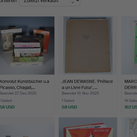
ortieren
Konvolut Kunstbücher u.a
JEAN DEWASNE. 'Préface
MARC
Picasso, Chagall,…
a un Livre Futur', …
DERRI
M…
Beendet 27. Dez 2025
Beendet 10. Nov 2025
Beende
1 Gebot
1 Gebot
14 Geb
58 USD
58 USD
162 U