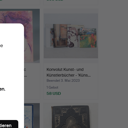
ie
ollinger. 'Marc
Konvolut Kunst- und
l. Das grafisc…
Künstlerbücher - 'Küns…
 11. Mai 2023
Beendet 3. Mai 2023
1 Gebot
en.
SD
58 USD
tieren