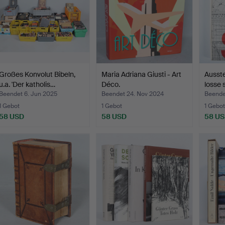
Großes Konvolut Bibeln,
Maria Adriana Giusti - Art
Ausste
u.a. 'Der katholis…
Déco.
losse 
Beendet 6. Jun 2025
Beendet 24. Nov 2024
Beendet
1 Gebot
1 Gebot
1 Gebot
58 USD
58 USD
58 U