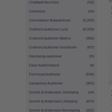
Chalkwell Auctions
(132)
Colombos
(34)
Connoisseur Bokauktioner
(5.269)
Crafoord Auktioner Lund
(8.308)
Crafoord Auktioner Malmö
(386)
Crafoord Auktioner Stockholm
(817)
Ekenbergs Auktioner
(31)
Falun Auktionsbyrå
(6)
Formstad Auktioner
(506)
Garpenhus Auktioner
(360)
Gomér & Andersson Jönköping
(34)
Gomér & Andersson Linköping
(875)
Gomér & Andersson Norrköping
(325)