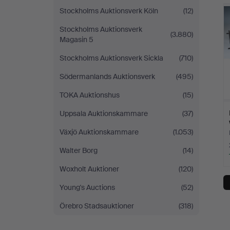
Stockholms Auktionsverk Köln
(12)
Stockholms Auktionsverk
(3.880)
Magasin 5
Stockholms Auktionsverk Sickla
(710)
Södermanlands Auktionsverk
(495)
TOKA Auktionshus
(15)
Uppsala Auktionskammare
(37)
Växjö Auktionskammare
(1.053)
Walter Borg
(14)
Woxholt Auktioner
(120)
Young's Auctions
(52)
Örebro Stadsauktioner
(318)