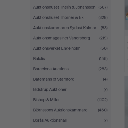
Auktionshuset Thelin & Johansson
(587)
Auktionshuset Thörner & Ek
(328)
Auktionskammaren Sydost Kalmar
(83)
Auktionsmagasinet Vänersborg
(219)
Auktionsverket Engelholm
(50)
Balclis
(155)
Barcelona Auctions
(283)
Batemans of Stamford
(4)
Bidstrup Auktioner
(7)
Bishop & Miller
(1.102)
Björnssons Auktionskammare
(460)
Borås Auktionshall
(7)