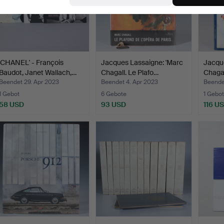
'CHANEL' - François
Jacques Lassaigne: 'Marc
Jacque
Baudot, Janet Wallach,…
Chagall. Le Plafo…
Chagal
Beendet 29. Apr 2023
Beendet 4. Apr 2023
Beende
1 Gebot
6 Gebote
1 Gebot
58 USD
93 USD
116 U