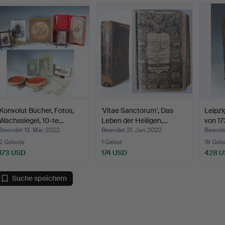
Konvolut Bücher, Fotos,
'Vitae Sanctorum', Das
Leipzi
Wachssiegel, 10-te…
Leben der Heiligen,…
von 17
Beendet 13. Mär 2022
Beendet 21. Jan 2022
Beendet
2 Gebote
1 Gebot
18 Geb
173 USD
174 USD
428 
Suche speichern