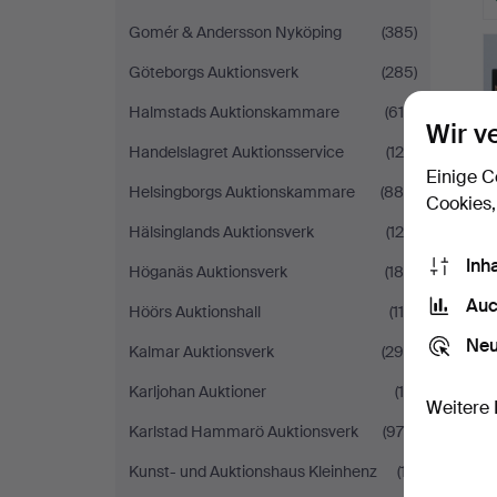
Gomér & Andersson Nyköping
(385)
Göteborgs Auktionsverk
(285)
Halmstads Auktionskammare
(619)
Wir v
Handelslagret Auktionsservice
(120)
Einige C
Helsingborgs Auktionskammare
(889)
Cookies,
Hälsinglands Auktionsverk
(120)
Inh
Höganäs Auktionsverk
(180)
Auc
Höörs Auktionshall
(114)
Neu
Kalmar Auktionsverk
(295)
Karljohan Auktioner
(10)
Weitere 
Karlstad Hammarö Auktionsverk
(978)
Kunst- und Auktionshaus Kleinhenz
(17)