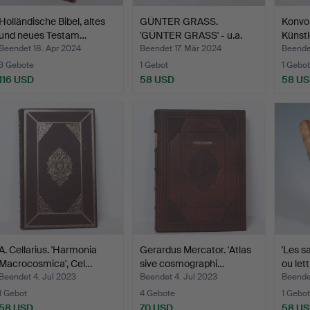
Holländische Bibel, altes
GÜNTER GRASS.
Konvol
und neues Testam…
'GÜNTER GRASS' - u.a.
Künstl
'Der S…
Beendet 18. Apr 2024
Beendet 17. Mär 2024
Beende
3 Gebote
1 Gebot
1 Gebot
116 USD
58 USD
58 U
A. Cellarius. 'Harmonia
Gerardus Mercator. 'Atlas
'Les s
Macrocosmica', Cel…
sive cosmographi…
ou let
Beendet 4. Jul 2023
Beendet 4. Jul 2023
Beende
1 Gebot
4 Gebote
1 Gebot
58 USD
70 USD
58 U