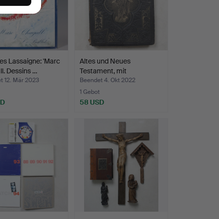
s Lassaigne: 'Marc
Altes und Neues
l. Dessins …
Testament, mit
Familienchr…
t 12. Mär 2023
Beendet 4. Okt 2022
1 Gebot
SD
58 USD