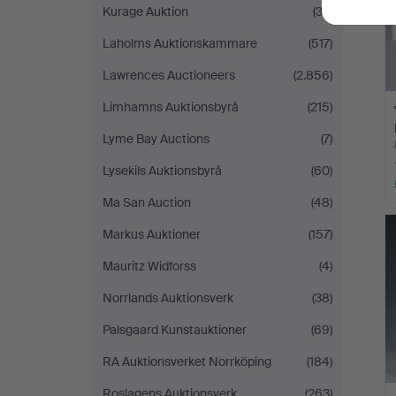
Kurage Auktion
(33)
Laholms Auktionskammare
(517)
Lawrences Auctioneers
(2.856)
Limhamns Auktionsbyrå
(215)
Lyme Bay Auctions
(7)
Lysekils Auktionsbyrå
(60)
Ma San Auction
(48)
Markus Auktioner
(157)
Mauritz Widforss
(4)
Norrlands Auktionsverk
(38)
Palsgaard Kunstauktioner
(69)
RA Auktionsverket Norrköping
(184)
Roslagens Auktionsverk
(263)