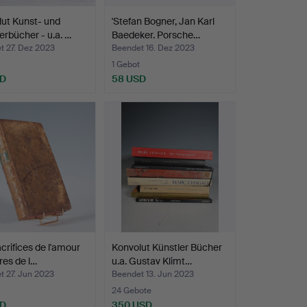
ut Kunst- und
'Stefan Bogner, Jan Karl
erbücher - u.a. …
Baedeker. Porsche…
t 27. Dez 2023
Beendet 16. Dez 2023
1 Gebot
SD
58 USD
acrifices de l'amour
Konvolut Künstler Bücher
tres de l…
u.a. Gustav Klimt…
t 27. Jun 2023
Beendet 13. Jun 2023
24 Gebote
SD
350 USD