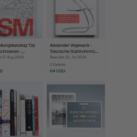
llungskatalog: 'Op
Alexander Vegesack -
schroeven -…
'Deutsche Stahlrohrmö…
 17. Aug 2024
Beendet 23. Jul 2024
2 Gebote
SD
64 USD