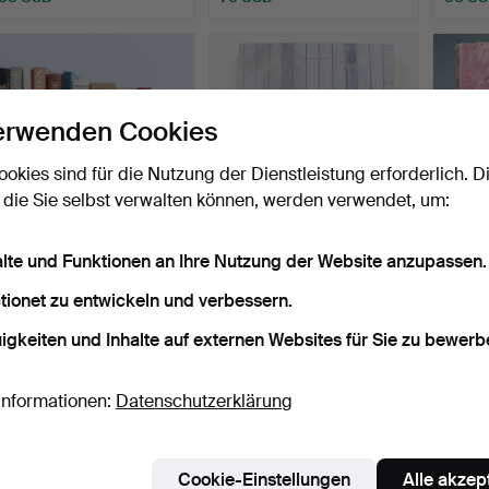
erwenden Cookies
ookies sind für die Nutzung der Dienstleistung erforderlich. D
 die Sie selbst verwalten können, werden verwendet, um:
alte und Funktionen an Ihre Nutzung der Website anzupassen.
Konvolut Bücher 'Länder
JÜRGEN LEWANDOWSKI.
Hans B
und Kulturen' - u.…
'50 Jahre Porsche 912'…
Chagal
tionet zu entwickeln und verbessern.
Beendet 7. Jun 2023
Beendet 17. Mai 2023
Beendet
1 Gebot
1 Gebot
1 Gebot
igkeiten und Inhalte auf externen Websites für Sie zu bewerb
58 USD
185 USD
58 U
Informationen:
Datenschutzerklärung
Cookie-Einstellungen
Alle akzep