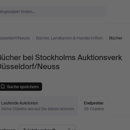
üsseldorf/Neuss
/
Bücher, Landkarten & Handschriften
/
Bücher
Bücher bei Stockholms Auktionsverk
Düsseldorf/Neuss
Suche speichern
Laufende Auktionen
Endpreise
Siehe Objekte worauf Sie bieten können
36 Objekte
ndpreise