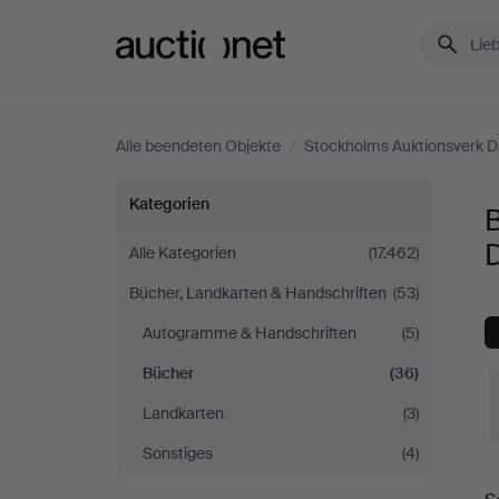
Auctionet.com
Alle beendeten Objekte
/
Stockholms Auktionsverk D
Bücher
Kategorien
bei
Alle Kategorien
(17.462)
Bücher, Landkarten & Handschriften
(53)
Stockholms
Autogramme & Handschriften
(5)
Auktionsverk
Bücher
(36)
Düsseldorf/Neuss
Landkarten
(3)
Sonstiges
(4)
E