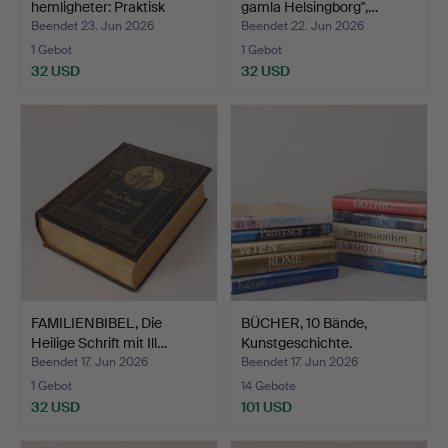
hemligheter: Praktisk
gamla Helsingborg",…
spåd…
Beendet 23. Jun 2026
Beendet 22. Jun 2026
1 Gebot
1 Gebot
32 USD
32 USD
FAMILIENBIBEL, Die
BÜCHER, 10 Bände,
Heilige Schrift mit Ill…
Kunstgeschichte.
Beendet 17. Jun 2026
Beendet 17. Jun 2026
1 Gebot
14 Gebote
32 USD
101 USD