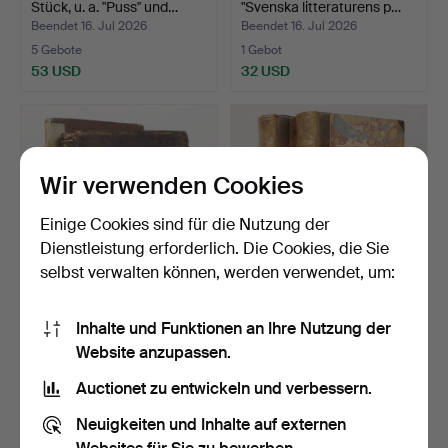
Stück, u. a. "Puss" und…
"Svenska litteraturens p…
Beendet 16. Jul 2026
Beendet 16. Jul 2026
5 Gebote
1 Gebot
53 USD
32 USD
Wir verwenden Cookies
Einige Cookies sind für die Nutzung der
Dienstleistung erforderlich. Die Cookies, die Sie
selbst verwalten können, werden verwendet, um:
BÜCHER, 2 Stück,
P. VIRGILII MARONIS.
Inhalte und Funktionen an Ihre Nutzung der
Physiologie und Histologi…
"Opera Perpetua Annot…
Website anzupassen.
Beendet 15. Jul 2026
Beendet 15. Jul 2026
3 Gebote
3 Gebote
Auctionet zu entwickeln und verbessern.
37 USD
38 USD
Neuigkeiten und Inhalte auf externen