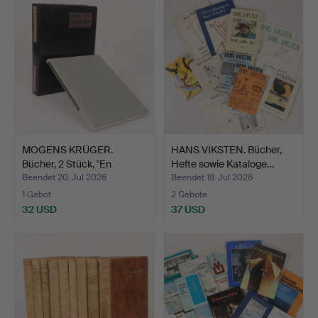
MOGENS KRÜGER.
HANS VIKSTEN. Bücher,
Bücher, 2 Stück, "En
Hefte sowie Kataloge…
tinsam…
Beendet 20. Jul 2026
Beendet 19. Jul 2026
1 Gebot
2 Gebote
32 USD
37 USD