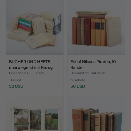
BÜCHER UND HEFTE,
Fritiof Nilsson Piraten, 10
überwiegend mit Bezug
Bände.
zu…
Beendet 23. Jul 2026
Beendet 22. Jul 2026
1 Gebot
6 Gebote
32 USD
58 USD