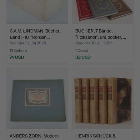
C.A.M. LINDMAN. Bücher,
BÜCHER, 7 Bände,
Band 1-10, "Norden…
”Folksagor", Bra böcker, …
Beendet 31. Jul 2026
Beendet 30. Jul 2026
13 Gebote
1 Gebot
74 USD
32 USD
ANDERS ZORN. Modern
HENRIK SCHÜCK &