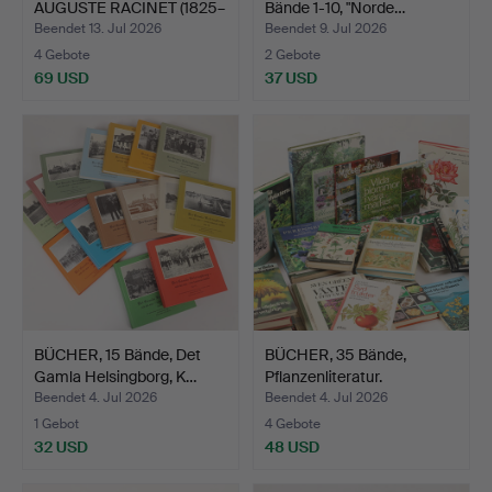
AUGUSTE RACINET (1825–
Bände 1-10, "Norde…
1893)…
Beendet 13. Jul 2026
Beendet 9. Jul 2026
4 Gebote
2 Gebote
69 USD
37 USD
BÜCHER, 15 Bände, Det
BÜCHER, 35 Bände,
Gamla Helsingborg, K…
Pflanzenliteratur.
Beendet 4. Jul 2026
Beendet 4. Jul 2026
1 Gebot
4 Gebote
32 USD
48 USD