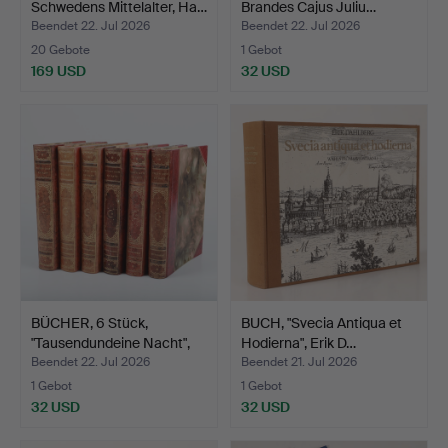
Schwedens Mittelalter, Ha…
Brandes Cajus Juliu…
Beendet 22. Jul 2026
Beendet 22. Jul 2026
20 Gebote
1 Gebot
169 USD
32 USD
BÜCHER, 6 Stück,
BUCH, "Svecia Antiqua et
"Tausendundeine Nacht",
Hodierna", Erik D…
h…
Beendet 22. Jul 2026
Beendet 21. Jul 2026
1 Gebot
1 Gebot
32 USD
32 USD