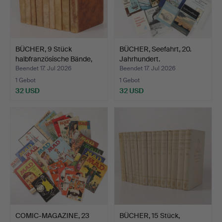
BÜCHER, 9 Stück
BÜCHER, Seefahrt, 20.
halbfranzösische Bände,
Jahrhundert.
Da…
Beendet 17. Jul 2026
Beendet 17. Jul 2026
1 Gebot
1 Gebot
32 USD
32 USD
COMIC-MAGAZINE, 23
BÜCHER, 15 Stück,