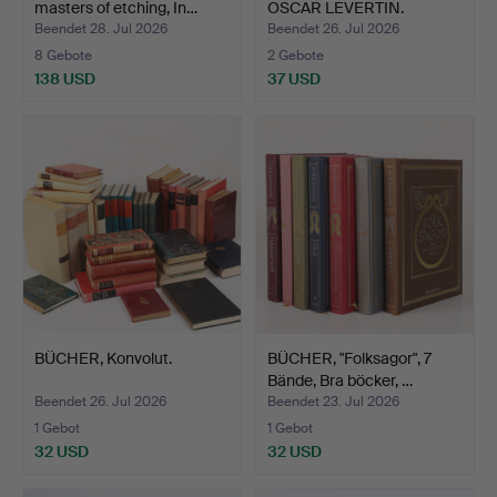
masters of etching, In…
OSCAR LEVERTIN.
"Svenska m…
Beendet 28. Jul 2026
Beendet 26. Jul 2026
8 Gebote
2 Gebote
138 USD
37 USD
BÜCHER, Konvolut.
BÜCHER, "Folksagor", 7
Bände, Bra böcker, …
Beendet 26. Jul 2026
Beendet 23. Jul 2026
1 Gebot
1 Gebot
32 USD
32 USD