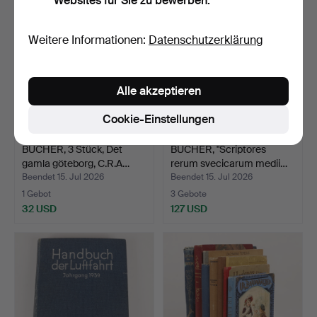
Websites für Sie zu bewerben.
Weitere Informationen:
Datenschutzerklärung
Alle akzeptieren
Cookie-Einstellungen
BÜCHER, 3 Stück, Det
BÜCHER, "Scriptores
gamla göteborg, C.R.A…
rerum svecicarum medii…
Beendet 15. Jul 2026
Beendet 15. Jul 2026
1 Gebot
3 Gebote
32 USD
127 USD