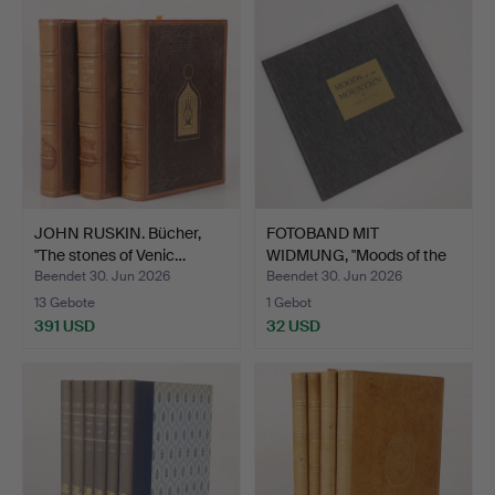
JOHN RUSKIN. Bücher,
FOTOBAND MIT
"The stones of Venic…
WIDMUNG, "Moods of the
Mounta…
Beendet 30. Jun 2026
Beendet 30. Jun 2026
13 Gebote
1 Gebot
391 USD
32 USD