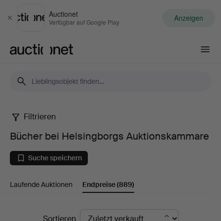
Auctionet
Anzeigen
Schließen
Verfügbar auf Google Play
Auctionet.com
Filtrieren
Bücher
Bücher bei Helsingborgs Auktionskammare
bei
Suche speichern
Helsingborgs
Laufende Auktionen
Endpreise
(889)
Auktionskammare
Endpreise
Sortieren