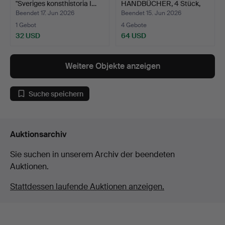
"Sveriges konsthistoria I…
HANDBÜCHER, 4 Stück,
Harley-Dav…
Beendet 17. Jun 2026
Beendet 15. Jun 2026
1 Gebot
4 Gebote
32 USD
64 USD
Weitere Objekte anzeigen
Suche speichern
Auktionsarchiv
Sie suchen in unserem Archiv der beendeten
Auktionen.
Stattdessen laufende Auktionen anzeigen.