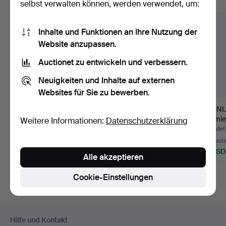
Alle Objekte anzeigen
selbst verwalten können, werden verwendet, um:
Inhalte und Funktionen an Ihre Nutzung der
Website anzupassen.
Auctionet zu entwickeln und verbessern.
Neuigkeiten und Inhalte auf externen
Websites für Sie zu bewerben.
KRONLEUCHTER,
KRONLEUCHTER,
KRONL
Messing, 20.
Barockstil, Messing,
Schmied
Weitere Informationen:
Datenschutzerklärung
Jahrhundert.
erste H…
Hälfte 
Beendet 30. Jul 2026
Beendet 28. Jul 2026
Beendet 
Schätzwert
1 Gebot
2 Gebot
53 USD
32 USD
37 USD
Alle akzeptieren
Cookie-Einstellungen
Fußzeilen-
Hilfe und Kontakt
Navigation