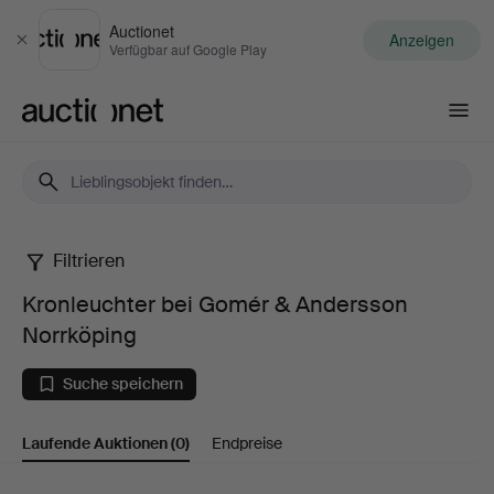
Auctionet
Anzeigen
Schließen
Verfügbar auf Google Play
Auctionet.com
Filtrieren
Kronleuchter
Kronleuchter bei Gomér & Andersson
bei
Norrköping
Gomér
Suche speichern
&
Laufende Auktionen
(0)
Endpreise
Andersson