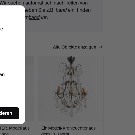
Wir suchen automatisch nach Teilen von
Begriffen. Geben Sie z.B.
band
ein, finden
wir auch
Arm
band
uhr
.
ie
mmen.
Alle Objekte anzeigen
en.
tieren
R, Modell aus
Ein Modell-Kronleuchter aus
hunde…
dem 18. Jahrhu…