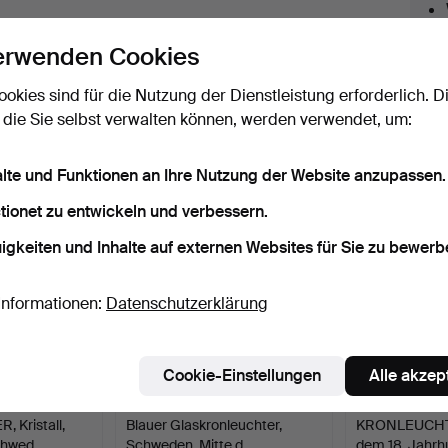
licken Sie oben auf
“Suche speichern”
, um eine
ail zu erhalten, sobald dieses Objekt
erwenden Cookies
ereingekommen ist.
ookies sind für die Nutzung der Dienstleistung erforderlich. D
 die Sie selbst verwalten können, werden verwendet, um:
 Archiv, die mit Ihrer Suche übereinsti
alte und Funktionen an Ihre Nutzung der Website anzupassen.
tionet zu entwickeln und verbessern.
igkeiten und Inhalte auf externen Websites für Sie zu bewerb
Informationen:
Datenschutzerklärung
Cookie-Einstellungen
Alle akzep
Kristall,
Blauer Glaskronleuchter,
KRONLEUCHTE
chwed…
Schweden, Mitte d…
dem 18. Jahr