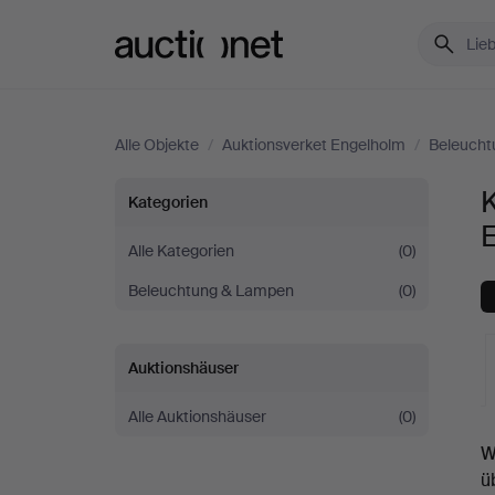
Auctionet.com
Alle Objekte
/
Auktionsverket Engelholm
/
Beleucht
Kronleuchter
K
Kategorien
bei
Alle Kategorien
(0)
Beleuchtung & Lampen
(0)
Auktionsverket
Engelholm
Auktionshäuser
Alle Auktionshäuser
(0)
L
W
A
ü