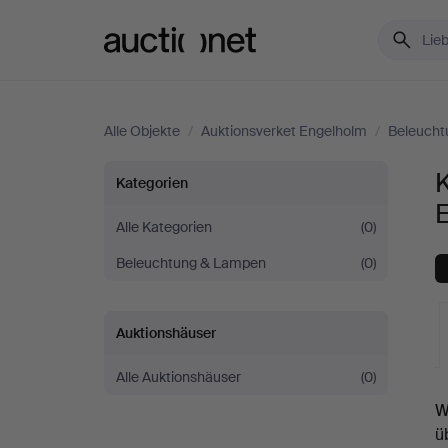
Auctionet.com
Alle Objekte
/
Auktionsverket Engelholm
/
Beleucht
Kronleuchter
K
Kategorien
bei
Alle Kategorien
(0)
Beleuchtung & Lampen
(0)
Auktionsverket
Engelholm
Auktionshäuser
Alle Auktionshäuser
(0)
L
W
A
ü