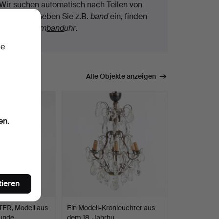
Wir suchen automatisch nach Teilen von
Begriffen. Geben Sie z.B.
band
ein, finden
wir auch
Arm
band
uhr
.
ie
mmen.
Alle Objekte anzeigen
en.
tieren
R, Modell aus
Ein Modell-Kronleuchter aus
hunde…
dem 18. Jahrhu…