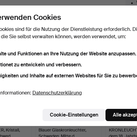
licken Sie oben auf
“Suche speichern”
, um eine
ail zu erhalten, sobald dieses Objekt
erwenden Cookies
ereingekommen ist.
ookies sind für die Nutzung der Dienstleistung erforderlich. D
 die Sie selbst verwalten können, werden verwendet, um:
 Archiv, die mit Ihrer Suche übereinsti
alte und Funktionen an Ihre Nutzung der Website anzupassen.
tionet zu entwickeln und verbessern.
igkeiten und Inhalte auf externen Websites für Sie zu bewerb
Informationen:
Datenschutzerklärung
Cookie-Einstellungen
Alle akzep
Kristall,
Blauer Glaskronleuchter,
KRONLEUCHTE
chwed…
Schweden, Mitte d…
dem 18. Jahr