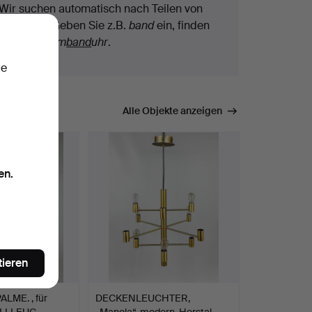
Wir suchen automatisch nach Teilen von
Begriffen. Geben Sie z.B.
band
ein, finden
wir auch
Arm
band
uhr
.
ie
mmen.
Alle Objekte anzeigen
en.
tieren
LME. , für
DECKENLEUCHTER,
TALLLEUC…
„Manola“, modern, Herstal.