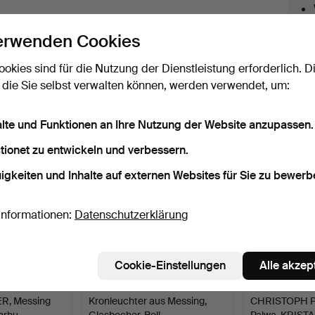
licken Sie oben auf
“Suche speichern”
, um eine
erwenden Cookies
ail zu erhalten, sobald dieses Objekt
ereingekommen ist.
ookies sind für die Nutzung der Dienstleistung erforderlich. D
 die Sie selbst verwalten können, werden verwendet, um:
 Archiv, die mit Ihrer Suche übereinsti
alte und Funktionen an Ihre Nutzung der Website anzupassen.
tionet zu entwickeln und verbessern.
igkeiten und Inhalte auf externen Websites für Sie zu bewerb
Informationen:
Datenschutzerklärung
Cookie-Einstellungen
Alle akzep
, Messing
Kronleuchter aus Messing,
CHRISTOPH PA
ahrhu…
Glasbecher, Boll…
Palwa, KRIS