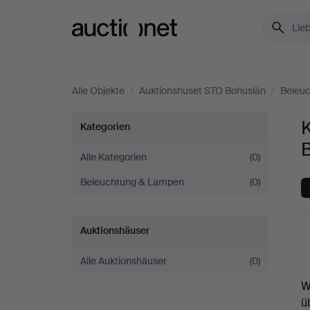
Auctionet.com
Alle Objekte
/
Auktionshuset STO Bohuslän
/
Beleu
Kronleuchter
K
Kategorien
bei
Alle Kategorien
(0)
Beleuchtung & Lampen
(0)
Auktionshuset
STO
Auktionshäuser
Bohuslän
Alle Auktionshäuser
(0)
L
W
A
ü