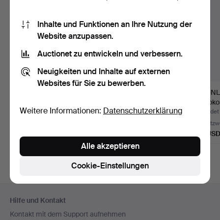
Inhalte und Funktionen an Ihre Nutzung der
Website anzupassen.
Auctionet zu entwickeln und verbessern.
Neuigkeiten und Inhalte auf externen
Websites für Sie zu bewerben.
KRONLEUCHTER,
KRONLEUCHTER,
KRONL
Empire-Stil, zweite
Rokoko-Stil, zweite
Rokokos
Weitere Informationen:
Datenschutzerklärung
Hälfte d…
Hälfte d…
Hälfte 
Beendet 8. Jul 2026
Beendet 30. Jun 2026
Beendet
4 Gebote
16 Gebote
Schätzw
48 USD
107 USD
64 US
Alle akzeptieren
Cookie-Einstellungen
Fußzeilen-
Hilfe und Kontakt
Navigation
Kontakt mit dem Support aufnehmen