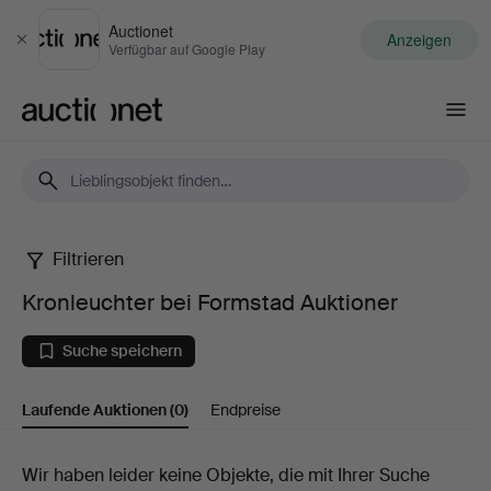
Auctionet
Anzeigen
Schließen
Verfügbar auf Google Play
Auctionet.com
Filtrieren
Kronleuchter
Kronleuchter bei Formstad Auktioner
bei
Suche speichern
Formstad
Laufende Auktionen
(0)
Endpreise
Auktioner
Laufende
Wir haben leider keine Objekte, die mit Ihrer Suche