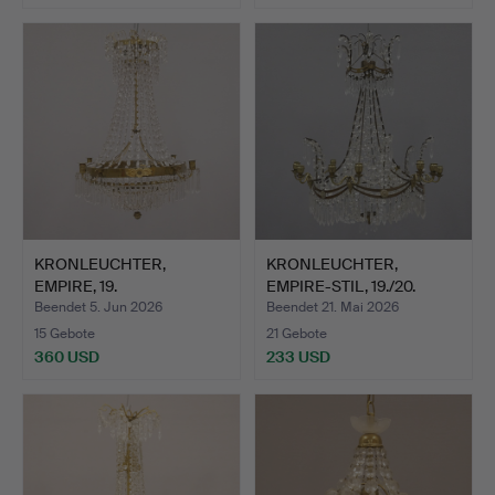
KRONLEUCHTER,
KRONLEUCHTER,
EMPIRE, 19.
EMPIRE-STIL, 19./20.
JAHRHUNDERT.
JAHRHUN…
Beendet 5. Jun 2026
Beendet 21. Mai 2026
15 Gebote
21 Gebote
360 USD
233 USD