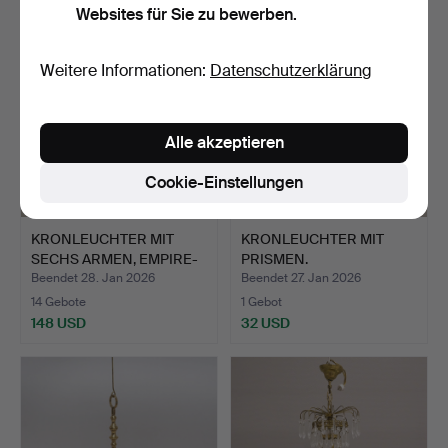
Websites für Sie zu bewerben.
Weitere Informationen:
Datenschutzerklärung
Alle akzeptieren
Cookie-Einstellungen
KRONLEUCHTER MIT
KRONLEUCHTER MIT
SECHS ARMEN, EMPIRE-
PRISMEN.
STIL.
Beendet 28. Jan 2026
Beendet 27. Jan 2026
14 Gebote
1 Gebot
148 USD
32 USD