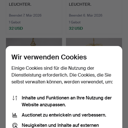
LEUCHTER.
LEUCHTER.
Beendet 7. Mär 2026
Beendet 6. Mär 2026
1 Gebot
1 Gebot
32 USD
32 USD
Wir verwenden Cookies
Einige Cookies sind für die Nutzung der
Dienstleistung erforderlich. Die Cookies, die Sie
selbst verwalten können, werden verwendet, um:
Inhalte und Funktionen an Ihre Nutzung der
LEUCHTER. ERZ. 20.
KRONLEUCHTER IM
Website anzupassen.
JAHRHUNDERT.
GUSTAVIANISCHEN STIL.
Beendet 19. Feb 2026
Beendet 19. Feb 2026
Auctionet zu entwickeln und verbessern.
7 Gebote
6 Gebote
60 USD
59 USD
Neuigkeiten und Inhalte auf externen