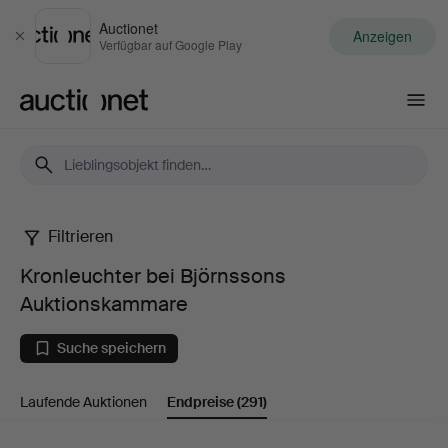
Auctionet
Anzeigen
Schließen
Verfügbar auf Google Play
Auctionet.com
Filtrieren
Kronleuchter
Kronleuchter bei Björnssons
bei
Auktionskammare
Björnssons
Suche speichern
Auktionskammare
Laufende Auktionen
Endpreise
(291)