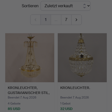
Endpreise
Sortieren
1
…
7
KRONLEUCHTER,
KRONLEUCHTER.
GUSTAVIANISCHER STIL,
UM 190…
Beendet 7. Aug 2026
Beendet 7. Aug 2026
4 Gebote
1 Gebot
85 USD
32 USD