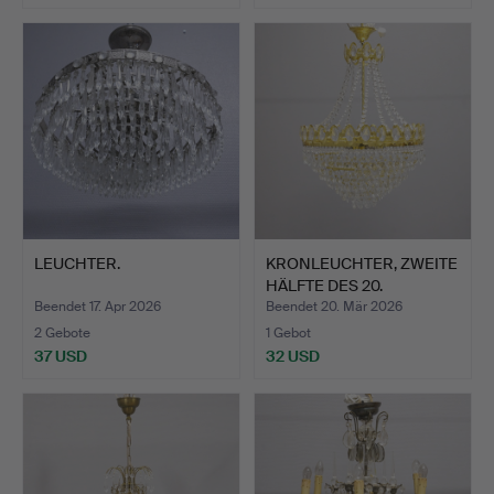
LEUCHTER.
KRONLEUCHTER, ZWEITE
HÄLFTE DES 20.
JAHRHU…
Beendet 17. Apr 2026
Beendet 20. Mär 2026
2 Gebote
1 Gebot
37 USD
32 USD