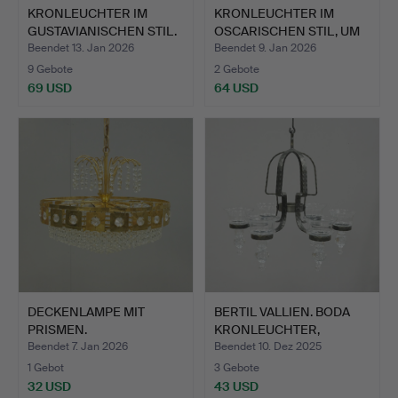
KRONLEUCHTER IM
KRONLEUCHTER IM
GUSTAVIANISCHEN STIL.
OSCARISCHEN STIL, UM
1900.
Beendet 13. Jan 2026
Beendet 9. Jan 2026
9 Gebote
2 Gebote
69 USD
64 USD
DECKENLAMPE MIT
BERTIL VALLIEN. BODA
PRISMEN.
KRONLEUCHTER,
SCHMIED…
Beendet 7. Jan 2026
Beendet 10. Dez 2025
1 Gebot
3 Gebote
32 USD
43 USD