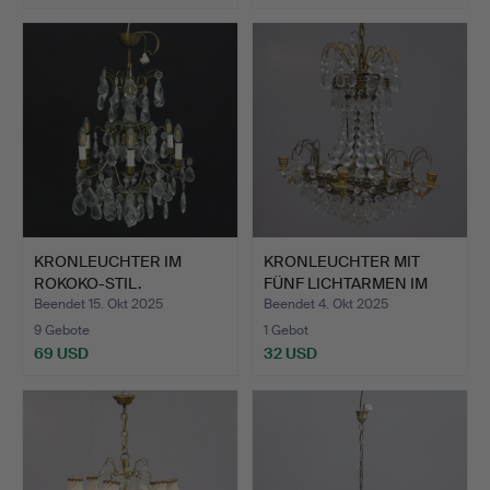
KRONLEUCHTER IM
KRONLEUCHTER MIT
ROKOKO-STIL.
FÜNF LICHTARMEN IM
EMPIRE…
Beendet 15. Okt 2025
Beendet 4. Okt 2025
9 Gebote
1 Gebot
69 USD
32 USD