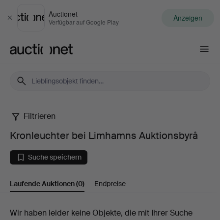
Auctionet
Anzeigen
Schließen
Verfügbar auf Google Play
Auctionet.com
Filtrieren
Kronleuchter
Kronleuchter bei Limhamns Auktionsbyrå
bei
Suche speichern
Limhamns
Laufende Auktionen
(0)
Endpreise
Auktionsbyrå
Laufende
Wir haben leider keine Objekte, die mit Ihrer Suche