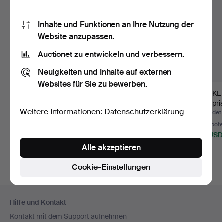
Inhalte und Funktionen an Ihre Nutzung der
Website anzupassen.
Auctionet zu entwickeln und verbessern.
Neuigkeiten und Inhalte auf externen
Websites für Sie zu bewerben.
KRONLEUCHTER,
KRONLEUCHTER,
DECKE
Messing und Glas,
geschmiedet mit 12
Glaspri
Weitere Informationen:
Datenschutzerklärung
sechs Kerz…
Glaslater…
Gestell
Beendet 31. Jul 2026
Beendet 8. Jul 2026
Beendet 
1 Gebot
1 Gebot
2 Gebot
32 USD
53 USD
43 US
Alle akzeptieren
Cookie-Einstellungen
Fußzeilen-
Hilfe und Kontakt
Navigation
Kontakt mit dem Support aufnehmen