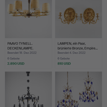
PAAVO TYNELL.
LAMPEN, ein Paar,
DECKENLAMPE.
brünierte Bronze, Empire…
Hergestellt von…
Beendet 18. Dez 2022
Beendet 4. Dez 2022
6 Gebote
6 Gebote
2.890 USD
810 USD