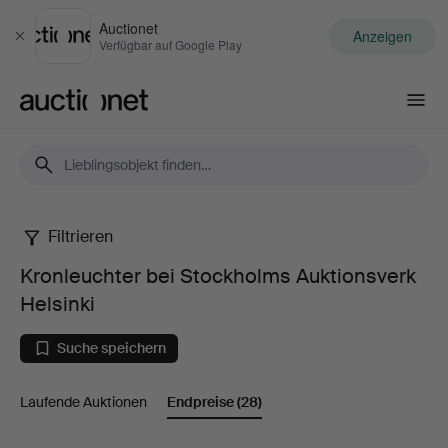
Auctionet
Anzeigen
Schließen
Verfügbar auf Google Play
Auctionet.com
Filtrieren
Kronleuchter
Kronleuchter bei Stockholms Auktionsverk
bei
Helsinki
Stockholms
Suche speichern
Auktionsverk
Laufende Auktionen
Endpreise
(28)
Helsinki