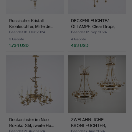
Russischer Kristall-
DECKENLEUCHTE/
Kronleuchter, Mitte de…
ÖLLAMPE, Clear Drops,
Messin…
Beendet 18. Dez 2024
Beendet 12. Sep 2024
3 Gebote
4 Gebote
1.734 USD
463 USD
Deckenlüster im Neo-
ZWEI ÄHNLICHE
Rokoko-Stil, zweite Hä…
KRONLEUCHTER,
spätgustaviani…
Beendet 21. Aug 2024
Beendet 7. Aug 2024