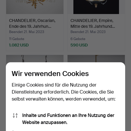
CHANDELIER, Oscarian,
CHANDELIER, Empire,
Ende des 19. Jahrhun…
Mitte des 19. Jahrhund…
Beendet 21. Mai 2023
Beendet 21. Mai 2023
11 Gebote
6 Gebote
1.082 USD
590 USD
Wir verwenden Cookies
Einige Cookies sind für die Nutzung der
Dienstleistung erforderlich. Die Cookies, die Sie
selbst verwalten können, werden verwendet, um:
Inhalte und Funktionen an Ihre Nutzung der
KRONLEUCHTER, ein Paar,
CHANDELIER, 1940er
Website anzupassen.
Schmiedeeisen.
Jahre, Messingrahmen mi…
Beendet 27. Mär 2023
Beendet 16. Mär 2023