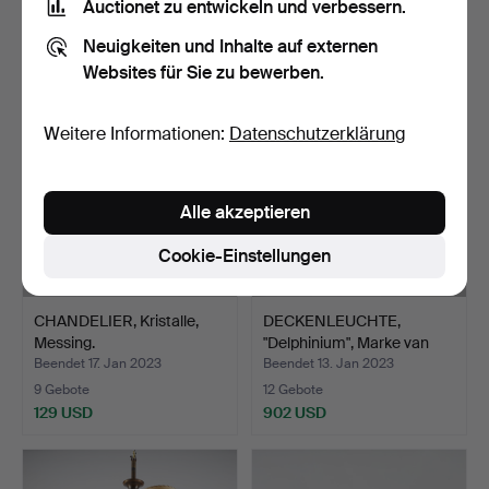
Auctionet zu entwickeln und verbessern.
4 Gebote
8 Gebote
Neuigkeiten und Inhalte auf externen
232 USD
168 USD
Websites für Sie zu bewerben.
Weitere Informationen:
Datenschutzerklärung
Alle akzeptieren
Cookie-Einstellungen
CHANDELIER, Kristalle,
DECKENLEUCHTE,
Messing.
"Delphinium", Marke van
Egm…
Beendet 17. Jan 2023
Beendet 13. Jan 2023
9 Gebote
12 Gebote
129 USD
902 USD