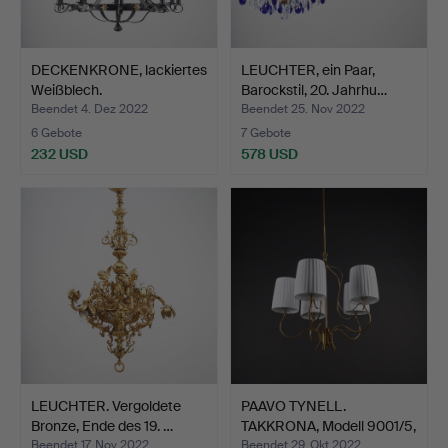
DECKENKRONE, lackiertes
LEUCHTER, ein Paar,
Weißblech.
Barockstil, 20. Jahrhu…
Beendet 4. Dez 2022
Beendet 25. Nov 2022
6 Gebote
7 Gebote
232 USD
578 USD
LEUCHTER. Vergoldete
PAAVO TYNELL.
Bronze, Ende des 19. …
TAKKRONA, Modell 9001/5,
Tai…
Beendet 17. Nov 2022
Beendet 29. Okt 2022