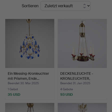
Endpreise
Sortieren
Ein Messing-Kronleuchter
DECKENLEUCHTE -
mit Prismen, Ende…
KRONLEUCHTER,
Jugendstil.
Beendet 30. Mär 2025
Beendet 31. Jan 2025
1 Gebot
4 Gebote
35 USD
93 USD