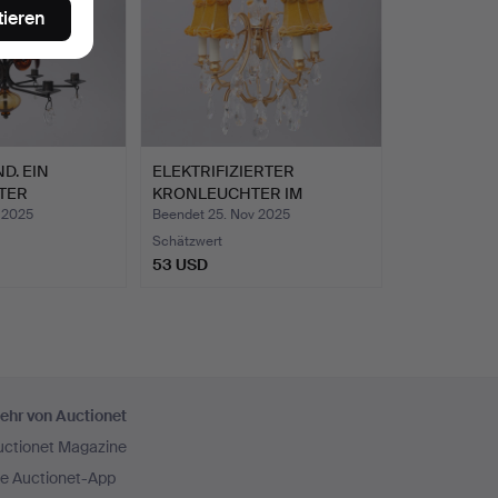
tieren
D. EIN
ELEKTRIFIZIERTER
TER
KRONLEUCHTER IM
TE…
BAROCKSTI…
 2025
Beendet 25. Nov 2025
Schätzwert
53 USD
ehr von Auctionet
uctionet Magazine
ie Auctionet-App