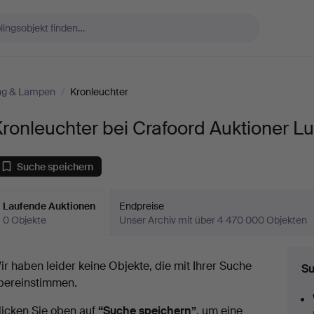
ng & Lampen
/
Kronleuchter
ronleuchter bei Crafoord Auktioner L
Suche speichern
Laufende Auktionen
Endpreise
0 Objekte
Unser Archiv mit über 4 470 000 Objekten
aufende
ir haben leider keine Objekte, die mit Ihrer Suche
Su
uktionen
bereinstimmen.
licken Sie oben auf
“Suche speichern”
, um eine