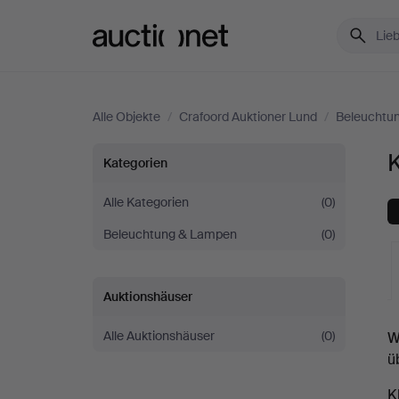
Auctionet.com
Alle Objekte
/
Crafoord Auktioner Lund
/
Beleuchtu
Kronleuchter
K
Kategorien
bei
Alle Kategorien
(0)
Beleuchtung & Lampen
(0)
Crafoord
Auktioner
Auktionshäuser
L
Lund
Alle Auktionshäuser
(0)
W
A
ü
K