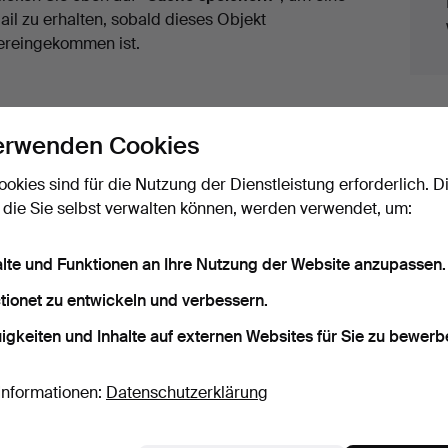
ail zu erhalten, sobald dieses Objekt
ereingekommen ist.
erwenden Cookies
ookies sind für die Nutzung der Dienstleistung erforderlich. D
 die Sie selbst verwalten können, werden verwendet, um:
ir haben Transporte zur Festpreisen für alle Objekte.
alte und Funktionen an Ihre Nutzung der Website anzupassen.
tionet zu entwickeln und verbessern.
 Archiv, die mit Ihrer Suche übereinsti
igkeiten und Inhalte auf externen Websites für Sie zu bewerb
Informationen:
Datenschutzerklärung