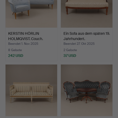
KERSTIN HÖRLIN
Ein Sofa aus dem späten 19.
HOLMQVIST. Couch.
Jahrhundert.
Sessel „L…
Beendet 1. Nov 2025
Beendet 27. Okt 2025
8 Gebote
2 Gebote
242 USD
37 USD