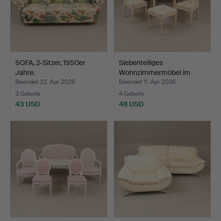
SOFA, 2-Sitzer, 1950er
Siebenteiliges
Jahre.
Wohnzimmermöbel im
gustavia…
Beendet 22. Apr 2026
Beendet 11. Apr 2026
3 Gebote
4 Gebote
43 USD
48 USD