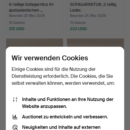
6-teilige Sofagarnitur im
SOFAGARNITUR, 2-teilig,
gustavianischen …
Leder.
Beendet 29. Mär 2026
Beendet 24. Mär 2026
15 Gebote
13 Gebote
212 USD
233 USD
Wir verwenden Cookies
Einige Cookies sind für die Nutzung der
Dienstleistung erforderlich. Die Cookies, die Sie
selbst verwalten können, werden verwendet, um:
Inhalte und Funktionen an Ihre Nutzung der
Ein Sofa, möglicherweise
SVEN LARSSON. Eine
Website anzupassen.
Dux, 20. Jahrhund…
Kiefernbank, zweite Häl…
Beendet 2. Mär 2026
Beendet 24. Feb 2026
Auctionet zu entwickeln und verbessern.
9 Gebote
26 Gebote
69 USD
349 USD
Neuigkeiten und Inhalte auf externen