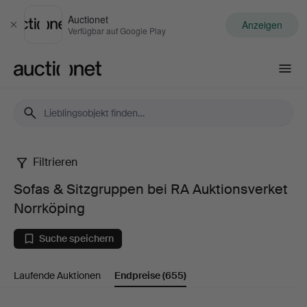
Auctionet
Anzeigen
Schließen
Verfügbar auf Google Play
Auctionet.com
Filtrieren
Sofas
Sofas & Sitzgruppen bei RA Auktionsverket
&
Norrköping
Sitzgruppen
Suche speichern
bei
Laufende Auktionen
Endpreise
(655)
RA