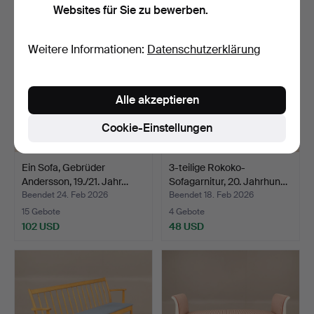
Websites für Sie zu bewerben.
Weitere Informationen:
Datenschutzerklärung
Alle akzeptieren
Cookie-Einstellungen
Ein Sofa, Gebrüder
3-teilige Rokoko-
Andersson, 19./21. Jahr…
Sofagarnitur, 20. Jahrhun…
Beendet 24. Feb 2026
Beendet 18. Feb 2026
15 Gebote
4 Gebote
102 USD
48 USD