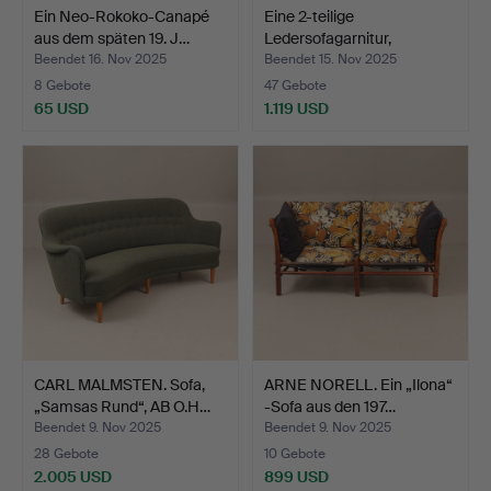
Ein Neo-Rokoko-Canapé
Eine 2-teilige
aus dem späten 19. J…
Ledersofagarnitur,
Chesterf…
Beendet 16. Nov 2025
Beendet 15. Nov 2025
8 Gebote
47 Gebote
65 USD
1.119 USD
CARL MALMSTEN. Sofa,
ARNE NORELL. Ein „Ilona“
„Samsas Rund“, AB O.H…
-Sofa aus den 197…
Beendet 9. Nov 2025
Beendet 9. Nov 2025
28 Gebote
10 Gebote
2.005 USD
899 USD