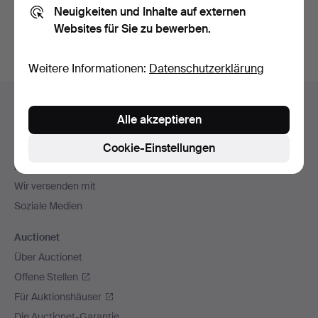
Neuigkeiten und Inhalte auf externen
Archiv
suchen.
Websites für Sie zu bewerben.
Weitere Informationen:
Datenschutzerklärung
Fußzeilen-
Hilfe und Kontakt
Navigation
Alle akzeptieren
Kontakt mit dem Support aufnehmen
Alle Auktionshäuser
Cookie-Einstellungen
Zahlungsweisen
Wir versenden mit
Soziale Medien
Auctionet
Über Auctionet
Offene Stellen
Für Auktionshäuser
Die Auctionet-Garantie