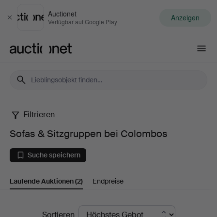
Auctionet
Anzeigen
Schließen
Verfügbar auf Google Play
Auctionet.com
Filtrieren
Sofas
Sofas & Sitzgruppen bei Colombos
&
Suche speichern
Sitzgruppen
Laufende Auktionen
(2)
Endpreise
bei
Colombos
Laufende
Sortieren