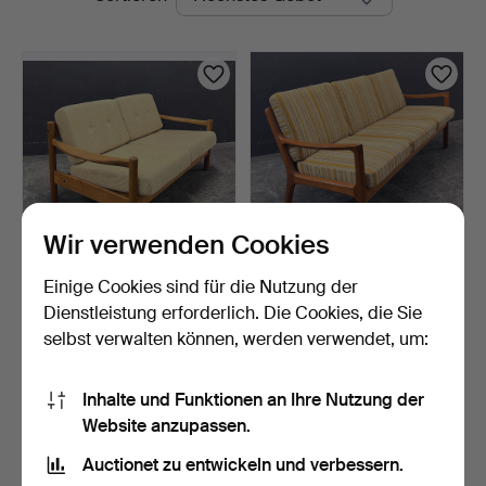
Auktionen
Wir verwenden Cookies
Einige Cookies sind für die Nutzung der
BØRGE JENSEN &
OLE WANSCHER. Sofa für
SØNNER. Sofa.
Cado.
Dienstleistung erforderlich. Die Cookies, die Sie
3 Std 37 Min
3 Tage
selbst verwalten können, werden verwendet, um:
1 Gebot
Schätzwert
174 USD
752 USD
Inhalte und Funktionen an Ihre Nutzung der
Website anzupassen.
Suche speichern
Auctionet zu entwickeln und verbessern.
Sie können auch in
Beendete Auktionen aus unserem