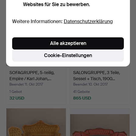
Websites für Sie zu bewerben.
Weitere Informationen:
Datenschutzerklärung
Alle akzeptieren
Cookie-Einstellungen
SOFAGRUPPE, 5-teilig,
SALONGRUPPE, 3 Teile,
Empire / Karl Johan,…
Sessel + Tisch, 1900…
Beendet 11. Okt 2017
Beendet 10. Okt 2017
1 Gebot
41 Gebote
32 USD
865 USD