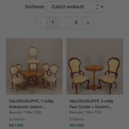
Endpreise
Sortieren
Auktionshus
1
…
6
SALONGRUPPE, 7-teilig,
SALONGRUPPE 3-teilig
Rokokostil, spätes …
Paar Stühle + Säulent…
Beendet 7. Mär 2018
Beendet 7. Mär 2018
12 Gebote
5 Gebote
80 USD
48 USD