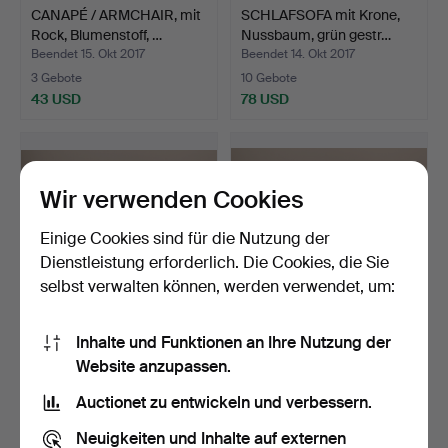
CANAPÉ / ARMCHAIR, mit
SCHLAFSOFA mit Krone,
Rock, Blumenstoff, …
Nussbaum, grün gestr…
Beendet 15. Okt 2017
Beendet 14. Okt 2017
3 Gebote
10 Gebote
43 USD
78 USD
Wir verwenden Cookies
Einige Cookies sind für die Nutzung der
Dienstleistung erforderlich. Die Cookies, die Sie
selbst verwalten können, werden verwendet, um:
Inhalte und Funktionen an Ihre Nutzung der
SOFA-GRUPPE, 2 Teile,
SOFA-GRUPPE, 4 Teile,
Website anzupassen.
geformter Goldplüsch…
roter Samt, Neo-Roko…
Beendet 12. Okt 2017
Beendet 12. Okt 2017
Auctionet zu entwickeln und verbessern.
3 Gebote
19 Gebote
43 USD
143 USD
Neuigkeiten und Inhalte auf externen