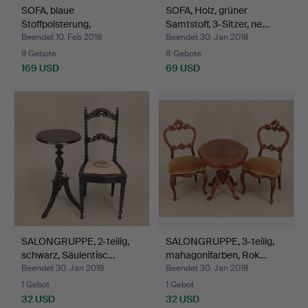
SOFA, blaue
SOFA, Holz, grüner
Stoffpolsterung,
Samtstoff, 3-Sitzer, ne…
Chromgestell,…
Beendet 10. Feb 2018
Beendet 30. Jan 2018
9 Gebote
8 Gebote
169 USD
69 USD
SALONGRUPPE, 2-teilig,
SALONGRUPPE, 3-teilig,
schwarz, Säulentisc…
mahagonifarben, Rok…
Beendet 30. Jan 2018
Beendet 30. Jan 2018
1 Gebot
1 Gebot
32 USD
32 USD