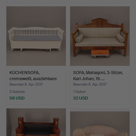
KÜCHENSOFA,
SOFA, Mahagoni, 3-Sitzer,
cremeweiß, ausziehbare
Karl Johan, 19. …
Bettsta…
Beendet 6. Apr 2017
Beendet 6. Apr 2017
3 Gebote
1 Gebot
58 USD
32 USD