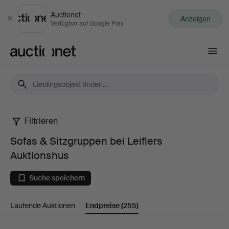
Auctionet
Anzeigen
Schließen
Verfügbar auf Google Play
Auctionet.com
Filtrieren
Sofas
Sofas & Sitzgruppen bei Leiflers
&
Auktionshus
Sitzgruppen
Suche speichern
bei
Laufende Auktionen
Endpreise
(255)
Leiflers