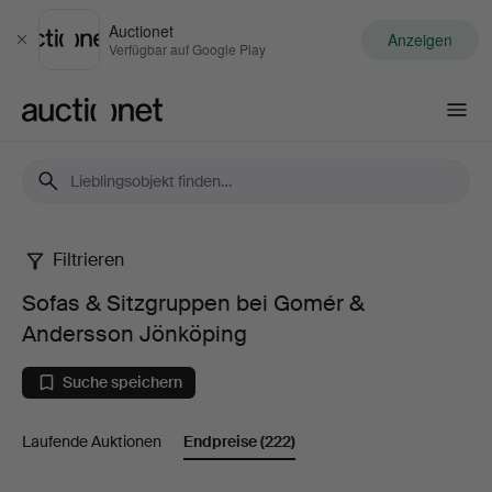
Auctionet
Anzeigen
Schließen
Verfügbar auf Google Play
Auctionet.com
Filtrieren
Sofas
Sofas & Sitzgruppen bei Gomér &
&
Andersson Jönköping
Sitzgruppen
Suche speichern
bei
Laufende Auktionen
Endpreise
(222)
Gomér