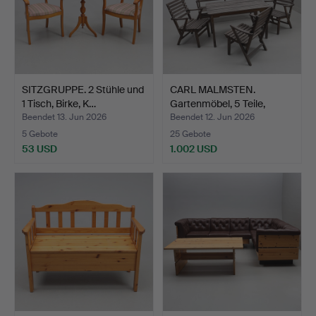
SITZGRUPPE. 2 Stühle und
CARL MALMSTEN.
1 Tisch, Birke, K…
Gartenmöbel, 5 Teile,
"Berg…
Beendet 13. Jun 2026
Beendet 12. Jun 2026
5 Gebote
25 Gebote
53 USD
1.002 USD