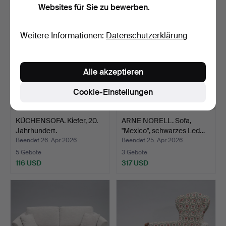
Websites für Sie zu bewerben.
Weitere Informationen:
Datenschutzerklärung
Alle akzeptieren
Cookie-Einstellungen
KÜCHENSOFA. Kiefer, 20.
ARNE NORELL. Sofa,
Jahrhundert.
"Mexico", schwarzes Led…
Beendet 26. Apr 2026
Beendet 25. Apr 2026
5 Gebote
3 Gebote
116 USD
317 USD