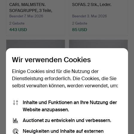
CARL MALMSTEN.
SOFAS. 2 Stk., Leder.
SOFAGRUPPE, 3 Teile,
"Samsa…
Beendet 7. Mai 2026
Beendet 3. Mai 2026
2 Gebote
2 Gebote
443 USD
85 USD
Wir verwenden Cookies
Einige Cookies sind für die Nutzung der
Dienstleistung erforderlich. Die Cookies, die Sie
selbst verwalten können, werden verwendet, um:
Inhalte und Funktionen an Ihre Nutzung der
SOFA, dreisitzig,
Eine 3-teilige
Website anzupassen.
Sofacompany, zweite Hälf…
Ledersofagarnitur. 3-
Sitzer…
Beendet 30. Apr 2026
Beendet 30. Apr 2026
Auctionet zu entwickeln und verbessern.
11 Gebote
15 Gebote
108 USD
317 USD
Neuigkeiten und Inhalte auf externen