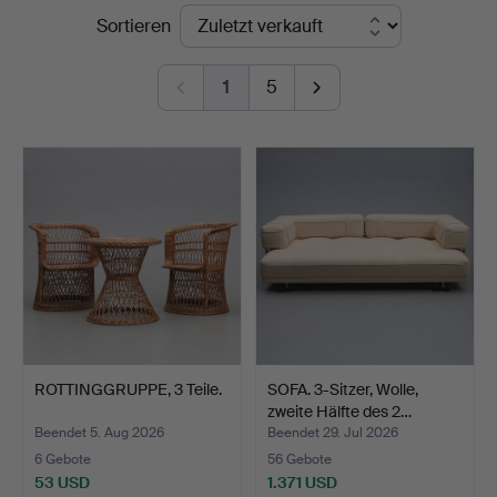
Endpreise
Sortieren
&
Andersson
1
5
Jönköping
ROTTINGGRUPPE, 3 Teile.
SOFA. 3-Sitzer, Wolle,
zweite Hälfte des 2…
Beendet 5. Aug 2026
Beendet 29. Jul 2026
6 Gebote
56 Gebote
53 USD
1.371 USD