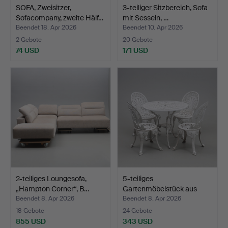
SOFA, Zweisitzer,
3-teiliger Sitzbereich, Sofa
Sofacompany, zweite Hälf…
mit Sesseln, …
Beendet 18. Apr 2026
Beendet 10. Apr 2026
2 Gebote
20 Gebote
74 USD
171 USD
2-teiliges Loungesofa,
5-teiliges
„Hampton Corner“, B…
Gartenmöbelstück aus
Metall, be…
Beendet 8. Apr 2026
Beendet 8. Apr 2026
18 Gebote
24 Gebote
855 USD
343 USD