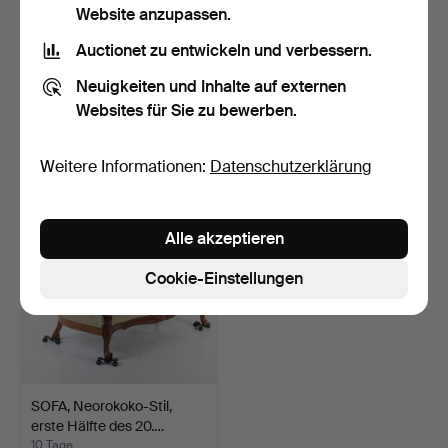
Website anzupassen.
Auctionet zu entwickeln und verbessern.
SOFAGRUPPE, 2 Teile, Bra
SOFA, geschwungene
Neuigkeiten und Inhalte auf externen
Bohag, Ljungs Ind…
Form, Swedish Modern, 1…
Websites für Sie zu bewerben.
6 Tage
7 Tage
Schätzwert
Schätzwert
159 USD
127 USD
Weitere Informationen:
Datenschutzerklärung
Alle akzeptieren
Cookie-Einstellungen
SOFA, Neorokoko-Stil,
erste Hälfte des 20.…
10 Tage