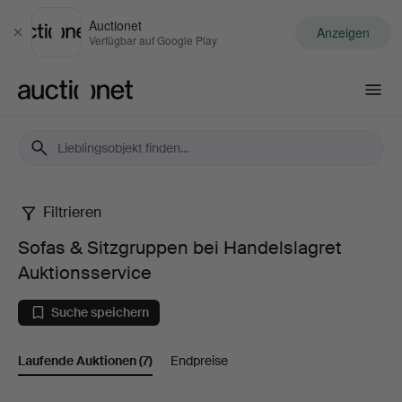
Auctionet
Anzeigen
Schließen
Verfügbar auf Google Play
Auctionet.com
Filtrieren
Sofas
Sofas & Sitzgruppen bei Handelslagret
&
Auktionsservice
Sitzgruppen
Suche speichern
bei
Laufende Auktionen
(7)
Endpreise
Handelslagret