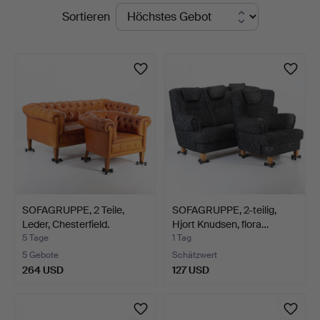
Laufende
Sortieren
Auktionsservice
Auktionen
SOFAGRUPPE, 2 Teile,
SOFAGRUPPE, 2-teilig,
Leder, Chesterfield.
Hjort Knudsen, flora…
5 Tage
1 Tag
5 Gebote
Schätzwert
264 USD
127 USD