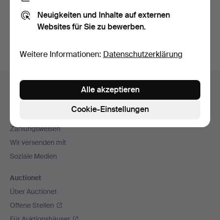
Sie können auch in
Beendete Auktionen aus unserem
Neuigkeiten und Inhalte auf externen
Archiv
suchen.
Websites für Sie zu bewerben.
Weitere Informationen:
Datenschutzerklärung
Fußzeilen-
Hilfe und Kontakt
Alle akzeptieren
Navigation
Kontakt mit dem Support aufnehmen
Cookie-Einstellungen
Alle Auktionshäuser
Zahlungsweisen
Wir versenden mit
Soziale Medien
Auctionet
Über Auctionet
Offene Stellen
Für Auktionshäuser