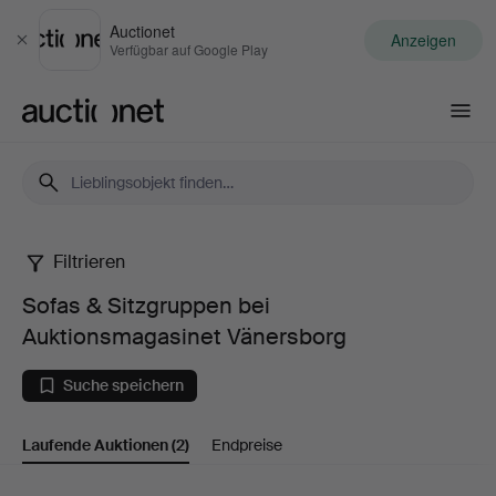
Auctionet
Anzeigen
Schließen
Verfügbar auf Google Play
Auctionet.com
Filtrieren
Sofas
Sofas & Sitzgruppen bei
&
Auktionsmagasinet Vänersborg
Sitzgruppen
Suche speichern
bei
Laufende Auktionen
(2)
Endpreise
Auktionsmagasinet