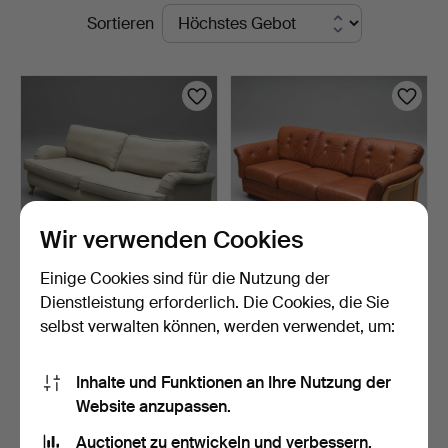
Laufende
Sortieren
Vänersborg
Auktionen
Wir verwenden Cookies
Einige Cookies sind für die Nutzung der
SOFA, Modell Howard, 21.
SOFA, 3-Sitzer, Rattan,
Dienstleistung erforderlich. Die Cookies, die Sie
Jahrhundert.
Lederpolster, Ulfe…
selbst verwalten können, werden verwendet, um:
7 Tage
7 Tage
5 Gebote
Schätzwert
85 USD
159 USD
Inhalte und Funktionen an Ihre Nutzung der
Website anzupassen.
Suche speichern
Auctionet zu entwickeln und verbessern.