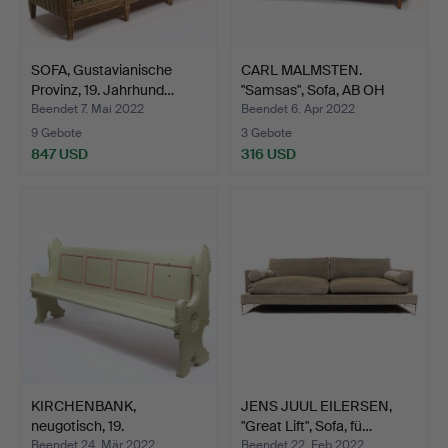
SOFA, Gustavianische
CARL MALMSTEN.
Provinz, 19. Jahrhund…
"Samsas", Sofa, AB OH
Sjögr…
Beendet 7. Mai 2022
Beendet 6. Apr 2022
9 Gebote
3 Gebote
847 USD
316 USD
KIRCHENBANK,
JENS JUUL EILERSEN,
neugotisch, 19.
"Great Lift", Sofa, fü…
Jahrhundert.
Beendet 24. Mär 2022
Beendet 22. Feb 2022