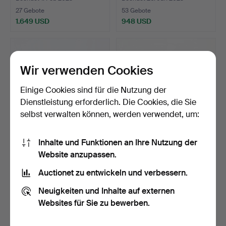
27 Gebote
53 Gebote
1.649 USD
948 USD
Wir verwenden Cookies
Einige Cookies sind für die Nutzung der
Dienstleistung erforderlich. Die Cookies, die Sie
selbst verwalten können, werden verwendet, um:
Inhalte und Funktionen an Ihre Nutzung der
Sofa im
SOFA, Bürgerlicher, 19.
Website anzupassen.
spätgustavianischen Stil,
Jahrhundert.
19. Jahr…
Beendet 19. Aug 2022
Beendet 12. Mai 2022
Auctionet zu entwickeln und verbessern.
20 Gebote
4 Gebote
Neuigkeiten und Inhalte auf externen
1.010 USD
62 USD
Websites für Sie zu bewerben.