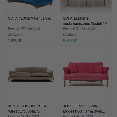
SOFA, 1930er/40er Jahre.
SOFA, Lindome,
gustavianisches Modell, 19.
…
Beendet 30. Jan 2022
Beendet 23. Jan 2022
26 Gebote
8 Gebote
518 USD
163 USD
JENS JUUL EILERSEN,
JOSEF FRANK, Sofa,
"Great Lift", Sofa, fü…
Modell 1100, Firma Sven…
Beendet 21. Nov 2021
Beendet 14. Okt 2021