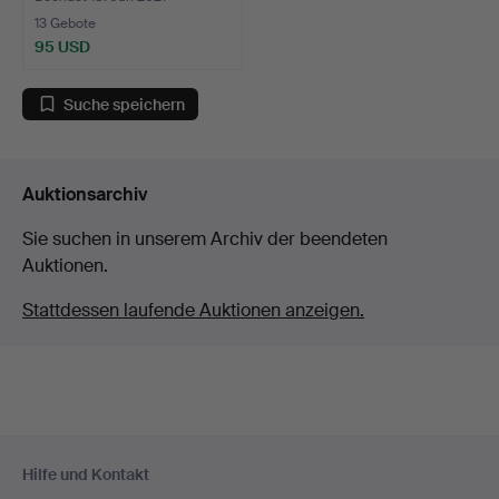
13 Gebote
95 USD
Suche speichern
Auktionsarchiv
Sie suchen in unserem Archiv der beendeten
Auktionen.
Stattdessen laufende Auktionen anzeigen.
Fußzeilen-
Hilfe und Kontakt
Navigation