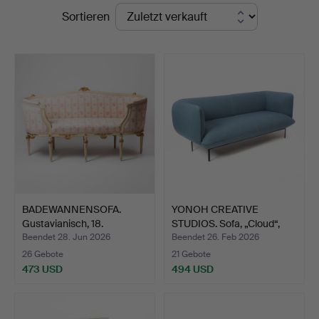
Endpreise
Sortieren
Auktionsverk
Göteborg
BADEWANNENSOFA.
YONOH CREATIVE
Gustavianisch, 18.
STUDIOS. Sofa, „Cloud“,
Jahrhun…
Bol…
Beendet 28. Jun 2026
Beendet 26. Feb 2026
26 Gebote
21 Gebote
473 USD
494 USD