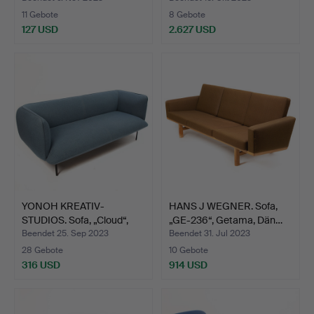
11 Gebote
8 Gebote
127 USD
2.627 USD
YONOH KREATIV-
HANS J WEGNER. Sofa,
STUDIOS. Sofa, „Cloud“,
„GE-236“, Getama, Dän…
Boli…
Beendet 25. Sep 2023
Beendet 31. Jul 2023
28 Gebote
10 Gebote
316 USD
914 USD