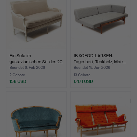
Ein Sofa im
IB KOFOD-LARSEN.
gustavianischen Stil des 20.
Tagesbett, Teakholz, Matr…
J…
Beendet 6. Feb 2026
Beendet 19. Jan 2026
2 Gebote
13 Gebote
158 USD
1.471 USD