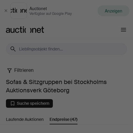
Auctionet
Anzeigen
Schließen
Verfügbar auf Google Play
Auctionet.com
Filtrieren
Sofas
Sofas & Sitzgruppen bei Stockholms
&
Auktionsverk Göteborg
Sitzgruppen
Suche speichern
bei
Laufende Auktionen
Endpreise
(47)
Stockholms