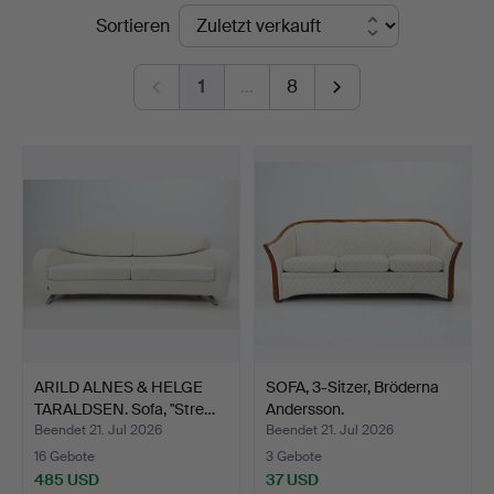
Endpreise
Sortieren
Auktionsverk
1
…
8
ARILD ALNES & HELGE
SOFA, 3-Sitzer, Bröderna
TARALDSEN. Sofa, "Stre…
Andersson.
Beendet 21. Jul 2026
Beendet 21. Jul 2026
16 Gebote
3 Gebote
485 USD
37 USD