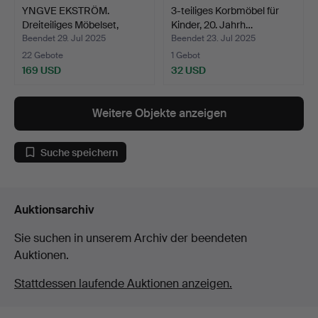
YNGVE EKSTRÖM.
3-teiliges Korbmöbel für
Dreiteiliges Möbelset,
Kinder, 20. Jahrh…
„Dym…
Beendet 29. Jul 2025
Beendet 23. Jul 2025
22 Gebote
1 Gebot
169 USD
32 USD
Weitere Objekte anzeigen
Suche speichern
Auktionsarchiv
Sie suchen in unserem Archiv der beendeten
Auktionen.
Stattdessen laufende Auktionen anzeigen.