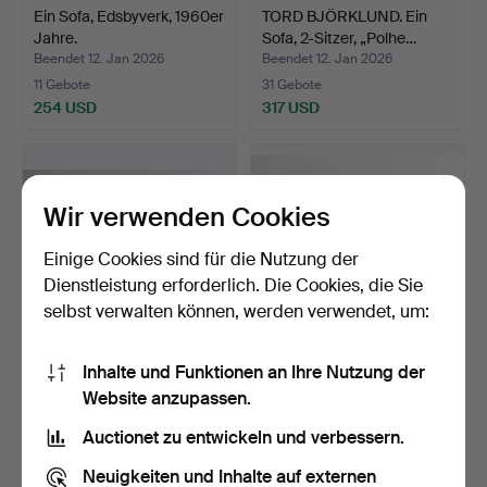
Ein Sofa, Edsbyverk, 1960er
TORD BJÖRKLUND. Ein
Jahre.
Sofa, 2-Sitzer, „Polhe…
Beendet 12. Jan 2026
Beendet 12. Jan 2026
11 Gebote
31 Gebote
254 USD
317 USD
Wir verwenden Cookies
Einige Cookies sind für die Nutzung der
Dienstleistung erforderlich. Die Cookies, die Sie
selbst verwalten können, werden verwendet, um:
Inhalte und Funktionen an Ihre Nutzung der
Ein Sofa im
Ein Howard-Modellsofa,
Website anzupassen.
gustavianischen Stil, 20.
Oakleaf Home, Long …
Jahr…
Beendet 29. Dez 2025
Beendet 18. Dez 2025
Auctionet zu entwickeln und verbessern.
38 Gebote
10 Gebote
686 USD
601 USD
Neuigkeiten und Inhalte auf externen