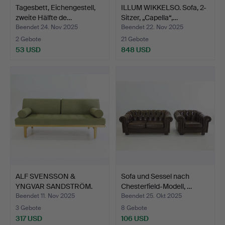
Tagesbett, Eichengestell,
ILLUM WIKKELSO. Sofa, 2-
zweite Hälfte de…
Sitzer, „Capella“,…
Beendet 24. Nov 2025
Beendet 22. Nov 2025
2 Gebote
21 Gebote
53 USD
848 USD
ALF SVENSSON &
Sofa und Sessel nach
YNGVAR SANDSTRÖM.
Chesterfield-Modell, …
Tagesbett…
Beendet 11. Nov 2025
Beendet 25. Okt 2025
3 Gebote
8 Gebote
317 USD
106 USD