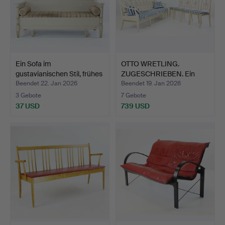
Ein Sofa im
OTTO WRETLING.
gustavianischen Stil, frühes
ZUGESCHRIEBEN. Ein
2…
Sofa und…
Beendet 22. Jan 2026
Beendet 19. Jan 2026
3 Gebote
7 Gebote
37 USD
739 USD