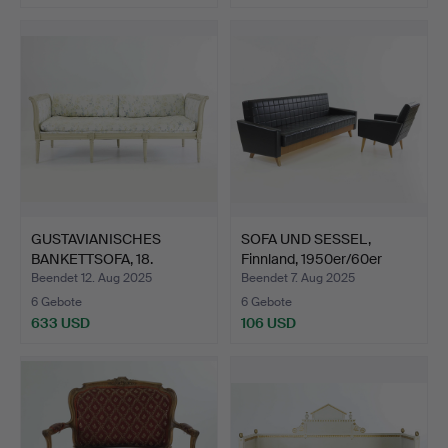
GUSTAVIANISCHES
SOFA UND SESSEL,
BANKETTSOFA, 18.
Finnland, 1950er/60er
Jahrhunde…
Jah…
Beendet 12. Aug 2025
Beendet 7. Aug 2025
6 Gebote
6 Gebote
633 USD
106 USD