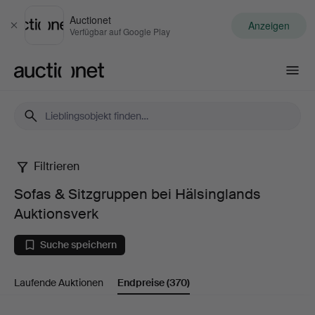
Auctionet
Anzeigen
Schließen
Verfügbar auf Google Play
Auctionet.com
Filtrieren
Sofas
Sofas & Sitzgruppen bei Hälsinglands
&
Auktionsverk
Sitzgruppen
Suche speichern
bei
Laufende Auktionen
Endpreise
(370)
Hälsinglands