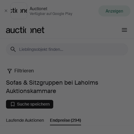
Auctionet
Anzeigen
Schließen
Verfügbar auf Google Play
Auctionet.com
Filtrieren
Sofas
Sofas & Sitzgruppen bei Laholms
&
Auktionskammare
Sitzgruppen
Suche speichern
bei
Laufende Auktionen
Endpreise
(294)
Laholms