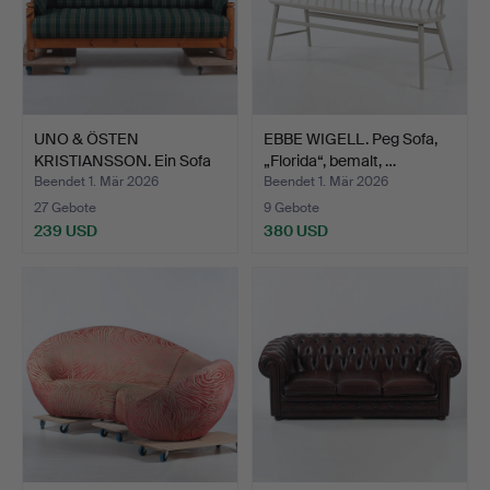
UNO & ÖSTEN
EBBE WIGELL. Peg Sofa,
KRISTIANSSON. Ein Sofa
„Florida“, bemalt, …
aus Kie…
Beendet 1. Mär 2026
Beendet 1. Mär 2026
27 Gebote
9 Gebote
239 USD
380 USD