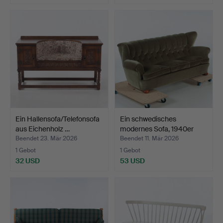
Ein Hallensofa/Telefonsofa
Ein schwedisches
aus Eichenholz …
modernes Sofa, 1940er
Jah…
Beendet 23. Mär 2026
Beendet 11. Mär 2026
1 Gebot
1 Gebot
32 USD
53 USD