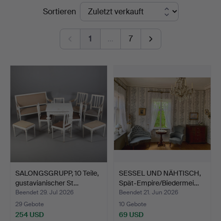
Endpreise
Sortieren
Auktionskammare
1
…
7
SALONGSGRUPP, 10 Teile,
SESSEL UND NÄHTISCH,
gustavianischer St…
Spät-Empire/Biedermei…
Beendet 29. Jul 2026
Beendet 21. Jun 2026
29 Gebote
10 Gebote
254 USD
69 USD