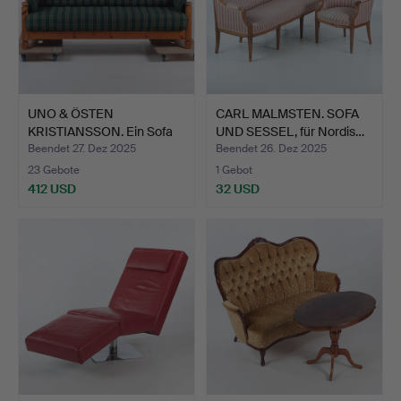
UNO & ÖSTEN
CARL MALMSTEN. SOFA
KRISTIANSSON. Ein Sofa
UND SESSEL, für Nordis…
aus Kie…
Beendet 27. Dez 2025
Beendet 26. Dez 2025
23 Gebote
1 Gebot
412 USD
32 USD