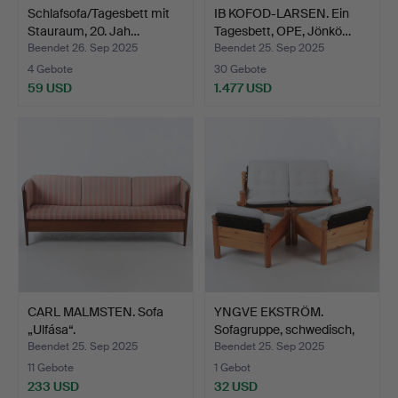
Schlafsofa/Tagesbett mit
IB KOFOD-LARSEN. Ein
Stauraum, 20. Jah…
Tagesbett, OPE, Jönkö…
Beendet 26. Sep 2025
Beendet 25. Sep 2025
4 Gebote
30 Gebote
59 USD
1.477 USD
CARL MALMSTEN. Sofa
YNGVE EKSTRÖM.
„Ulfása“.
Sofagruppe, schwedisch,
197…
Beendet 25. Sep 2025
Beendet 25. Sep 2025
11 Gebote
1 Gebot
233 USD
32 USD