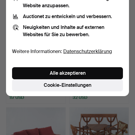
Website anzupassen.
Auctionet zu entwickeln und verbessern.
Neuigkeiten und Inhalte auf externen
Websites für Sie zu bewerben.
Weitere Informationen:
Datenschutzerklärung
HALLENMÖBEL in Form
Eine Loungegruppe im Karl
Alle akzeptieren
einer Chaiselongue.
Johan-Stil, erst…
Beendet 25. Nov 2025
Beendet 21. Nov 2025
Cookie-Einstellungen
10 Gebote
1 Gebot
117 USD
32 USD