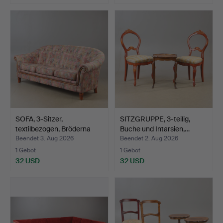
SOFA, 3-Sitzer,
SITZGRUPPE, 3-teilig,
textilbezogen, Bröderna
Buche und Intarsien,…
An…
Beendet 3. Aug 2026
Beendet 2. Aug 2026
1 Gebot
1 Gebot
32 USD
32 USD