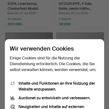
SOFA, Lederbezug,
SITZGRUPPE, 4 Teile,
Chesterfield-Modell.
Kiefer, zweite Hälfte…
Beendet 27. Jul 2026
Beendet 26. Jul 2026
10 Gebote
3 Gebote
359 USD
38 USD
Wir verwenden Cookies
Einige Cookies sind für die Nutzung der
Dienstleistung erforderlich. Die Cookies, die Sie
selbst verwalten können, werden verwendet, um:
Inhalte und Funktionen an Ihre Nutzung der
SOFA, Textilbezug, Fogia.
SOFA, schwarzes Leder, 20.
Website anzupassen.
Jahrhundert.
Beendet 26. Jul 2026
Beendet 24. Jul 2026
Auctionet zu entwickeln und verbessern.
23 Gebote
26 Gebote
180 USD
686 USD
Neuigkeiten und Inhalte auf externen