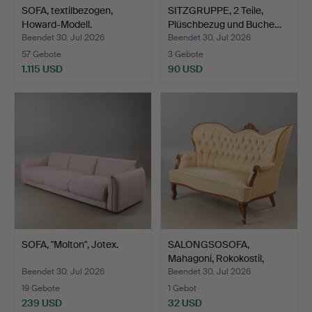
SOFA, textilbezogen,
SITZGRUPPE, 2 Teile,
Howard-Modell.
Plüschbezug und Buche…
Beendet 30. Jul 2026
Beendet 30. Jul 2026
57 Gebote
3 Gebote
1.115 USD
90 USD
SOFA, "Molton", Jotex.
SALONGSOSOFA,
Mahagoni, Rokokostil,
zweite…
Beendet 30. Jul 2026
Beendet 30. Jul 2026
19 Gebote
1 Gebot
239 USD
32 USD