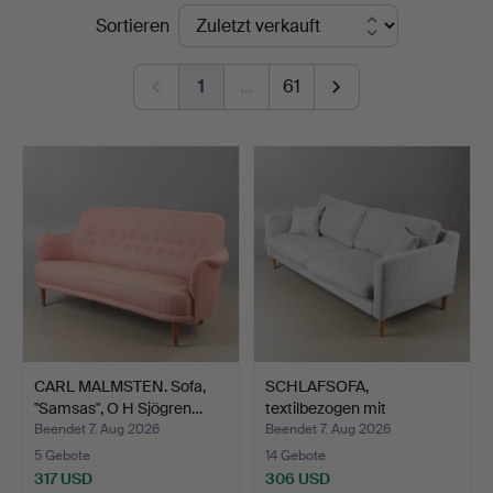
Endpreise
Sortieren
Auktionskammare
1
…
61
CARL MALMSTEN. Sofa,
SCHLAFSOFA,
"Samsas", O H Sjögren…
textilbezogen mit
Eichenbeinen…
Beendet 7. Aug 2026
Beendet 7. Aug 2026
5 Gebote
14 Gebote
317 USD
306 USD