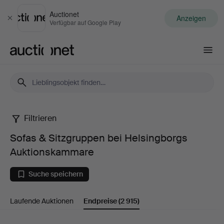
Auctionet
Anzeigen
Schließen
Verfügbar auf Google Play
Auctionet.com
Filtrieren
Sofas
Sofas & Sitzgruppen bei Helsingborgs
&
Auktionskammare
Sitzgruppen
Suche speichern
bei
Laufende Auktionen
Endpreise
(2 915)
Helsingborgs