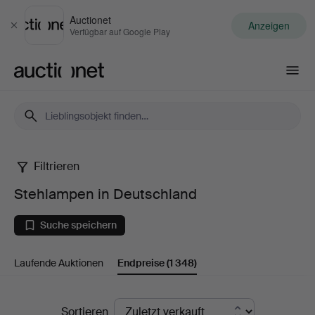
Auctionet
Anzeigen
Schließen
Verfügbar auf Google Play
Auctionet.com
Filtrieren
Stehlampen
Stehlampen in Deutschland
in
Suche speichern
Deutschland
Laufende Auktionen
Endpreise
(1 348)
Endpreise
Sortieren