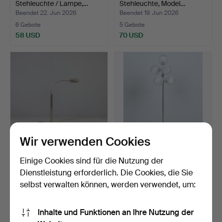
Stehleuchte / Lampe,…
Stehleuchte, Model…
Beendet 22. Jun 2026
Beendet 19. Jun 2026
6 Gebote
5 Gebote
58 USD
70 USD
Wir verwenden Cookies
FLORIAN SCHULZ. IM STIL
Space Age Sputnik
Einige Cookies sind für die Nutzung der
VON. Stehlampe / L…
Stehlampe aus den 1960er.
Dienstleistung erforderlich. Die Cookies, die Sie
Beendet 19. Jun 2026
Beendet 17. Jun 2026
selbst verwalten können, werden verwendet, um:
3 Gebote
8 Gebote
58 USD
173 USD
Inhalte und Funktionen an Ihre Nutzung der