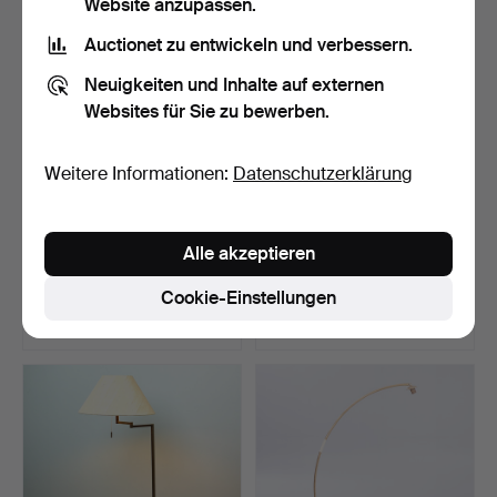
Website anzupassen.
Auctionet zu entwickeln und verbessern.
Neuigkeiten und Inhalte auf externen
Websites für Sie zu bewerben.
Weitere Informationen:
Datenschutzerklärung
Temde. Stehlampe,
Bubble
Alle akzeptieren
1960/70er Jahre.
Stehleuchte/Stehlampe
von Kare Desi…
Beendet 17. Jun 2026
Beendet 17. Jun 2026
Cookie-Einstellungen
2 Gebote
13 Gebote
185 USD
635 USD