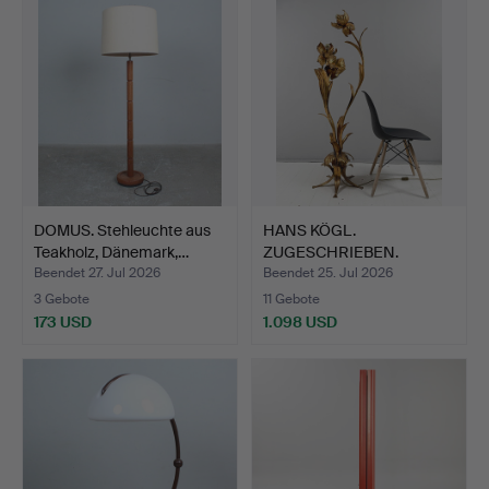
DOMUS. Stehleuchte aus
HANS KÖGL.
Teakholz, Dänemark,…
ZUGESCHRIEBEN.
Stehlampe/Stehle…
Beendet 27. Jul 2026
Beendet 25. Jul 2026
3 Gebote
11 Gebote
173 USD
1.098 USD