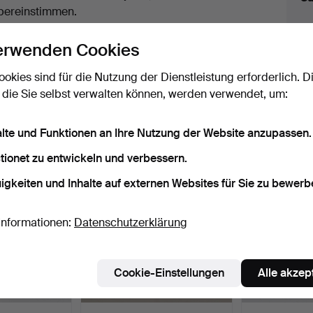
uktionen
bereinstimmen.
licken Sie oben auf
“Suche speichern”
, um eine
erwenden Cookies
ail zu erhalten, sobald dieses Objekt
ereingekommen ist.
ookies sind für die Nutzung der Dienstleistung erforderlich. D
 die Sie selbst verwalten können, werden verwendet, um:
 Archiv, die mit Ihrer Suche übereinsti
alte und Funktionen an Ihre Nutzung der Website anzupassen.
tionet zu entwickeln und verbessern.
igkeiten und Inhalte auf externen Websites für Sie zu bewerb
Informationen:
Datenschutzerklärung
Cookie-Einstellungen
Alle akzep