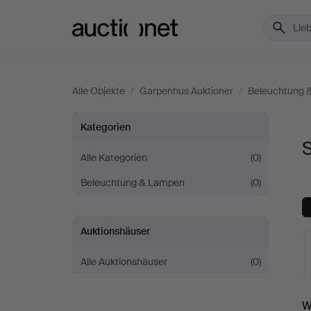
Auctionet.com
Alle Objekte
/
Garpenhus Auktioner
/
Beleuchtung 
Stehlampen
Kategorien
bei
Alle Kategorien
(0)
Beleuchtung & Lampen
(0)
Garpenhus
Auktioner
Auktionshäuser
Alle Auktionshäuser
(0)
L
W