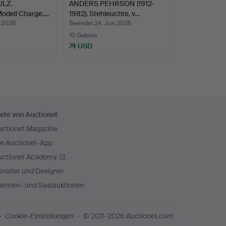
LZ.
ANDERS PEHRSON (1912-
Modell Charge,…
1982). Stehleuchte, v…
n 2026
Beendet 24. Jun 2026
10 Gebote
74 USD
ehr von Auctionet
uctionet Magazine
ie Auctionet-App
uctionet Academy
nstler und Designer
hemen- und Saalauktionen
Cookie-Einstellungen
© 2011-2026 Auctionet.com