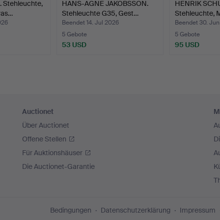
Stehleuchte,
HANS-AGNE JAKOBSSON.
HENRIK SCHU
vas…
Stehleuchte G35, Gest…
Stehleuchte, 
026
Beendet 14. Jul 2026
Beendet 30. Ju
5 Gebote
5 Gebote
53 USD
95 USD
Auctionet
M
Über Auctionet
A
Offene Stellen
D
Für Auktionshäuser
A
Die Auctionet-Garantie
Kü
T
Bedingungen
Datenschutzerklärung
Impressum