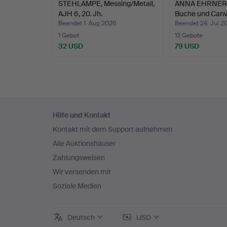
STEHLAMPE, Messing/Metall,
ANNA EHRNER. 
AJH 6, 20. Jh.
Buche und Can
Beendet 1. Aug 2026
Beendet 24. Jul 2
1 Gebot
13 Gebote
32 USD
79 USD
Fußzeilen-
Hilfe und Kontakt
Navigation
Kontakt mit dem Support aufnehmen
Alle Auktionshäuser
Zahlungsweisen
Wir versenden mit
Soziale Medien
Deutsch
USD