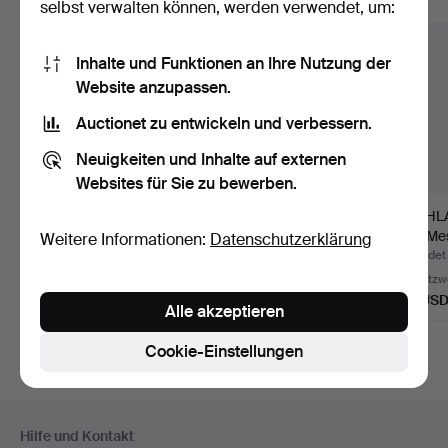
Alle Objekte anzeigen
selbst verwalten können, werden verwendet, um:
Inhalte und Funktionen an Ihre Nutzung der
Website anzupassen.
Auctionet zu entwickeln und verbessern.
Neuigkeiten und Inhalte auf externen
Websites für Sie zu bewerben.
STEHLAMPE, Messing,
STEHLAMPEN, zwei
STEHLA
Nya Öia, zweite Hälfte…
Stück,
und Mes
Weitere Informationen:
Datenschutzerklärung
messingfarbenes Me…
Armat
Beendet 6. Aug 2026
Beendet 29. Jun 2026
Beendet
1 Gebot
1 Gebot
Schätzw
32 USD
32 USD
53 US
Alle akzeptieren
Cookie-Einstellungen
Fußzeilen-
Hilfe und Kontakt
Navigation