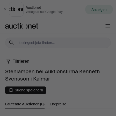
Auctionet
Anzeigen
Schließen
Verfügbar auf Google Play
Auctionet.com
Filtrieren
Stehlampen
Stehlampen bei Auktionsfirma Kenneth
bei
Svensson i Kalmar
Auktionsfirma
Suche speichern
Kenneth
Laufende Auktionen
(0)
Endpreise
Svensson