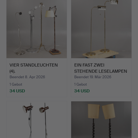
VIER STANDLEUCHTEN
EIN FAST ZWEI
(4).
STEHENDE LESELAMPEN
AUS MESS…
Beendet 8. Apr 2026
Beendet 19. Mär 2026
1 Gebot
1 Gebot
34 USD
34 USD