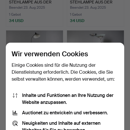
STEHLAMPE AUS DER
STEHLAMPE AUS DER
MITTE BIS …
MITTE BI…
Beendet 23. Aug 2025
Beendet 23. Aug 2025
1 Gebot
1 Gebot
34 USD
34 USD
Wir verwenden Cookies
Einige Cookies sind für die Nutzung der
Dienstleistung erforderlich. Die Cookies, die Sie
selbst verwalten können, werden verwendet, um:
EINE MODERNE
EIN MODERNER
Inhalte und Funktionen an Ihre Nutzung der
SCHWARZE STEHLAMPE.
SECHSECKIGER
Website anzupassen.
BEISTELLTISCH MI…
Beendet 23. Aug 2025
Beendet 15. Aug 2025
3 Gebote
1 Gebot
Auctionet zu entwickeln und verbessern.
108 USD
34 USD
Neuigkeiten und Inhalte auf externen