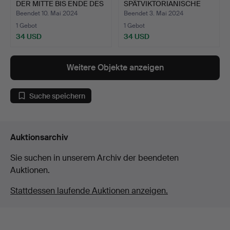
DER MITTE BIS ENDE DES
SPÄTVIKTORIANISCHE
…
STEHLAMPE AUS MESS…
Beendet 10. Mai 2024
Beendet 3. Mai 2024
1 Gebot
1 Gebot
34 USD
34 USD
Weitere Objekte anzeigen
Suche speichern
Auktionsarchiv
Sie suchen in unserem Archiv der beendeten
Auktionen.
Stattdessen laufende Auktionen anzeigen.