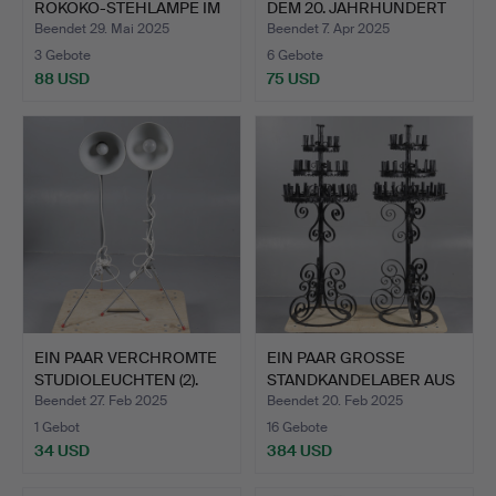
ROKOKO-STEHLAMPE IM
DEM 20. JAHRHUNDERT
STIL D…
MIT…
Beendet 29. Mai 2025
Beendet 7. Apr 2025
3 Gebote
6 Gebote
88 USD
75 USD
EIN PAAR VERCHROMTE
EIN PAAR GROSSE
STUDIOLEUCHTEN (2).
STANDKANDELABER AUS
EISEN.
Beendet 27. Feb 2025
Beendet 20. Feb 2025
1 Gebot
16 Gebote
34 USD
384 USD