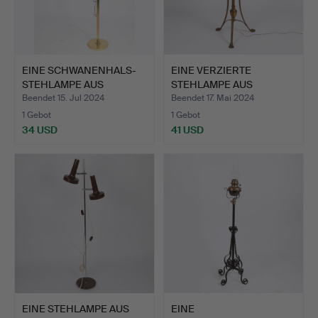
EINE SCHWANENHALS-
EINE VERZIERTE
STEHLAMPE AUS
STEHLAMPE AUS
MESSING.
MESSING AUS D…
Beendet 15. Jul 2024
Beendet 17. Mai 2024
1 Gebot
1 Gebot
34 USD
41 USD
EINE STEHLAMPE AUS
EINE