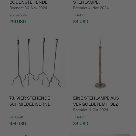
BODENSTEHENDE
STEHLAMPE.
CONQUISTADOR-LAMP…
Beendet 30. Nov 2024
Beendet 4. Nov 2024
26 Gebote
1 Gebot
216 USD
34 USD
73
.
VIER STEHENDE
EINE STEHLAMPE AUS
SCHMIEDEEISERNE
VERGOLDETEM HOLZ
BODENLEUCHTE…
AUS DE…
Beendet 11. Okt 2024
Verkauft
1 Gebot
674 USD
34 USD