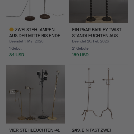
ZWEI STEHLAMPEN
EIN PAAR BARLEY TWIST
AUS DER MITTE BIS ENDE
STANDLEUCHTEN AUS
DES…
ME…
Beendet 1. Mär 2026
Beendet 20. Feb 2026
1 Gebot
21 Gebote
34 USD
189 USD
Ausgewähltes
Objekt
VIER STEHLEUCHTEN (4).
249
.
EIN FAST ZWEI