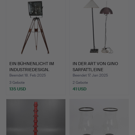
EIN BÜHNENLICHT IM
IN DER ART VON GINO
INDUSTRIEDESIGN.
SARFATTI, EINE
STEHLAM…
Beendet 18. Feb 2025
Beendet 17. Jan 2025
3 Gebote
2 Gebote
135 USD
41 USD