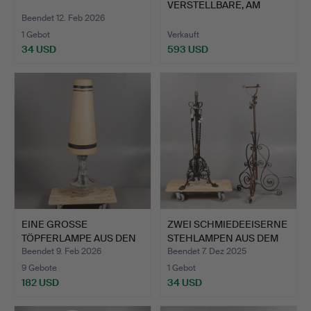
VERSTELLBARE, AM
BODEN STEHE…
Beendet 12. Feb 2026
1 Gebot
Verkauft
34 USD
593 USD
EINE GROSSE
ZWEI SCHMIEDEEISERNE
TÖPFERLAMPE AUS DEN
STEHLAMPEN AUS DEM
1960ER/70E…
FR…
Beendet 9. Feb 2026
Beendet 7. Dez 2025
9 Gebote
1 Gebot
182 USD
34 USD