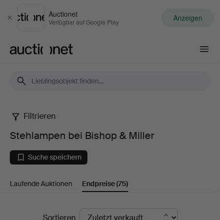
Auctionet
Anzeigen
Schließen
Verfügbar auf Google Play
Auctionet.com
Filtrieren
Stehlampen
Stehlampen bei Bishop & Miller
bei
Suche speichern
Bishop
Laufende Auktionen
Endpreise
(75)
&
Miller
Endpreise
Sortieren