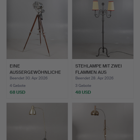
EINE
STEHLAMPE MIT ZWEI
AUSSERGEWÖHNLICHE
FLAMMEN AUS
STEHLAMPE IN FORM E…
SCHMIEDEEIS…
Beendet 30. Apr 2026
Beendet 28. Apr 2026
4 Gebote
3 Gebote
68 USD
48 USD