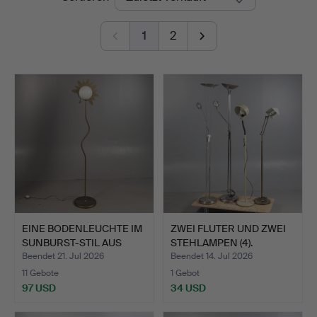
1
2
EINE BODENLEUCHTE IM
ZWEI FLUTER UND ZWEI
SUNBURST-STIL AUS
STEHLAMPEN (4).
MES…
Beendet 21. Jul 2026
Beendet 14. Jul 2026
11 Gebote
1 Gebot
97 USD
34 USD