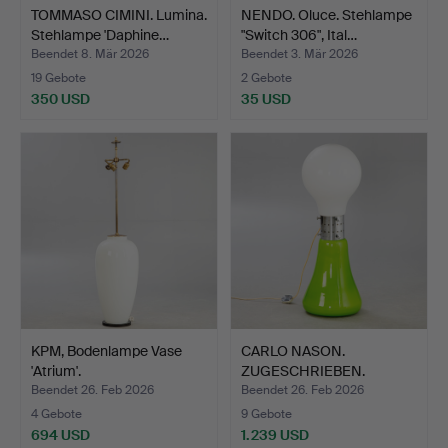
TOMMASO CIMINI. Lumina.
NENDO. Oluce. Stehlampe
Stehlampe 'Daphine…
"Switch 306", Ital…
Beendet 8. Mär 2026
Beendet 3. Mär 2026
19 Gebote
2 Gebote
350 USD
35 USD
KPM, Bodenlampe Vase
CARLO NASON.
'Atrium'.
ZUGESCHRIEBEN.
Bodenleuchte/S…
Beendet 26. Feb 2026
Beendet 26. Feb 2026
4 Gebote
9 Gebote
694 USD
1.239 USD