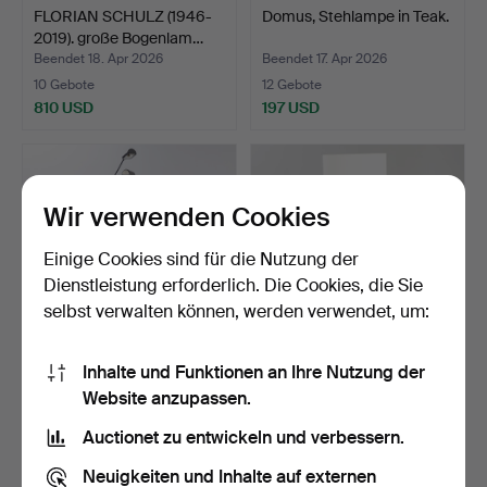
FLORIAN SCHULZ (1946-
Domus, Stehlampe in Teak.
2019). große Bogenlam…
Beendet 18. Apr 2026
Beendet 17. Apr 2026
10 Gebote
12 Gebote
810 USD
197 USD
Wir verwenden Cookies
Einige Cookies sind für die Nutzung der
Dienstleistung erforderlich. Die Cookies, die Sie
selbst verwalten können, werden verwendet, um:
Inhalte und Funktionen an Ihre Nutzung der
TOMASSO CIMINI. Lumina,
Maigrau, Stehlampe LUCA
Website anzupassen.
zwei Stehlampen 'D…
STAND, 21. Jh.
Beendet 17. Apr 2026
Beendet 15. Apr 2026
Auctionet zu entwickeln und verbessern.
29 Gebote
2 Gebote
826 USD
172 USD
Neuigkeiten und Inhalte auf externen