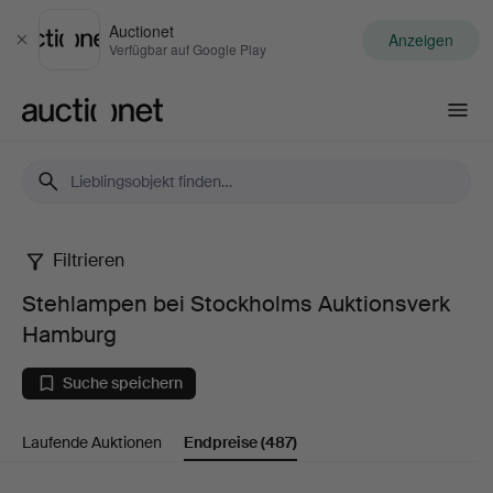
Auctionet
Anzeigen
Schließen
Verfügbar auf Google Play
Auctionet.com
Filtrieren
Stehlampen
Stehlampen bei Stockholms Auktionsverk
bei
Hamburg
Stockholms
Suche speichern
Auktionsverk
Laufende Auktionen
Endpreise
(487)
Hamburg