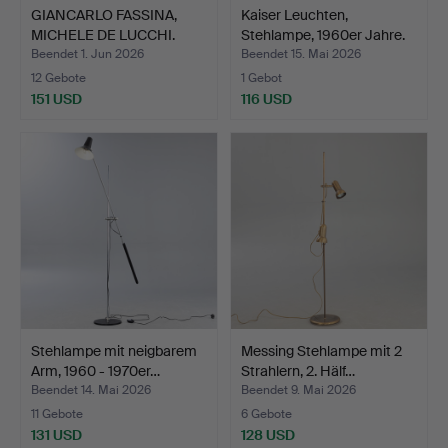
GIANCARLO FASSINA,
Kaiser Leuchten,
MICHELE DE LUCCHI.
Stehlampe, 1960er Jahre.
Arte…
Beendet 1. Jun 2026
Beendet 15. Mai 2026
12 Gebote
1 Gebot
151 USD
116 USD
Stehlampe mit neigbarem
Messing Stehlampe mit 2
Arm, 1960 - 1970er…
Strahlern, 2. Hälf…
Beendet 14. Mai 2026
Beendet 9. Mai 2026
11 Gebote
6 Gebote
131 USD
128 USD