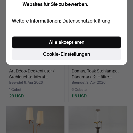
Websites für Sie zu bewerben.
Weitere Informationen:
Datenschutzerklärung
Alle akzeptieren
Cookie-Einstellungen
Art Déco-Deckenfluter /
Domus, Teak Stehlampe,
Stehleuchte, Metal…
Dänemark, 2. Hälfte…
Beendet 9. Apr 2026
Beendet 3. Apr 2026
1 Gebot
6 Gebote
29 USD
116 USD