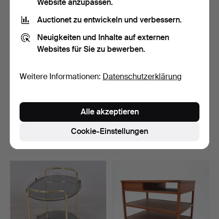
Website anzupassen.
Auctionet zu entwickeln und verbessern.
Neuigkeiten und Inhalte auf externen
Websites für Sie zu bewerben.
Weitere Informationen:
Datenschutzerklärung
SALONGSBORD, Empire,
TISCH, Rechteckig mit
Alle akzeptieren
Dänemark, erste Hälft…
weißer Laminatplatte…
Beendet 9. Aug 2026
Beendet 9. Aug 2026
Cookie-Einstellungen
1 Gebot
5 Gebote
32 USD
264 USD