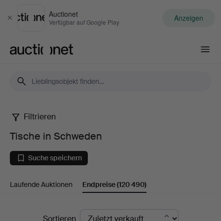
Auctionet
Anzeigen
Schließen
Verfügbar auf Google Play
Auctionet.com
Filtrieren
Tische
Tische in Schweden
in
Suche speichern
Schweden
Laufende Auktionen
Endpreise
(120 490)
Endpreise
Sortieren