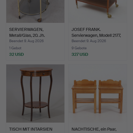
SERVIERWAGEN,
JOSEF FRANK.
Metall/Glas, 20. Jh.
Servierwagen, Modell 2177,
Fi…
Beendet 9. Aug 2026
Beendet 9. Aug 2026
1 Gebot
9 Gebote
32 USD
327 USD
TISCH MIT INTARSIEN
NACHTISCHE, ein Paar,