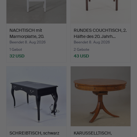
NACHTISCH mit
RUNDES COUCHTISCH, 2.
Marmorplatte, 20.
Hälfte des 20. Jahrh…
Jahrhunder…
Beendet 8. Aug 2026
Beendet 8. Aug 2026
1 Gebot
2 Gebote
32 USD
43 USD
SCHREIBTISCH, schwarz
KARUSSELLTISCH,