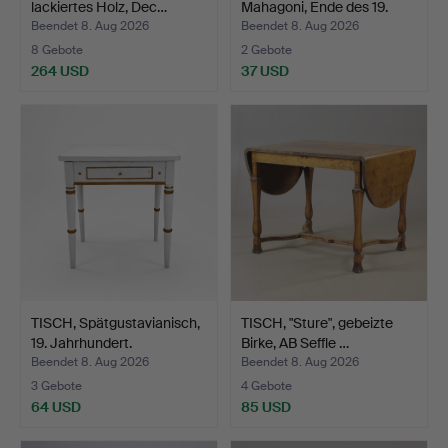
lackiertes Holz, Dec…
Mahagoni, Ende des 19.
Jah…
Beendet 8. Aug 2026
Beendet 8. Aug 2026
8 Gebote
2 Gebote
264 USD
37 USD
TISCH, Spätgustavianisch,
TISCH, "Sture", gebeizte
19. Jahrhundert.
Birke, AB Seffle …
Beendet 8. Aug 2026
Beendet 8. Aug 2026
3 Gebote
4 Gebote
64 USD
85 USD