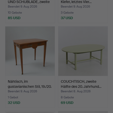
UND SCHUBLADE, zweite
Kiefer, letztes Vier…
…
Beendet 9. Aug 2026
Beendet 9. Aug 2026
10 Gebote
3 Gebote
85 USD
37 USD
Nähtisch, im
COUCHTISCH, zweite
gustavianischen Stil, 19./20.
Hälfte des 20. Jahrhund…
…
Beendet 9. Aug 2026
Beendet 8. Aug 2026
1 Gebot
8 Gebote
32 USD
69 USD