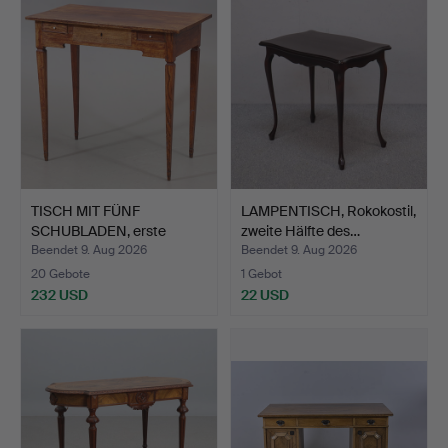
TISCH MIT FÜNF
LAMPENTISCH, Rokokostil,
SCHUBLADEN, erste
zweite Hälfte des…
Hälfte de…
Beendet 9. Aug 2026
Beendet 9. Aug 2026
20 Gebote
1 Gebot
232 USD
22 USD