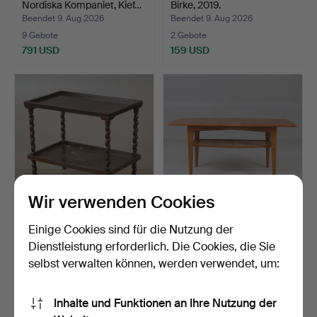
Nordiska Kompaniet, Kief…
Birke, 2019.
Beendet 9. Aug 2026
Beendet 9. Aug 2026
9 Gebote
2 Gebote
791 USD
159 USD
Wir verwenden Cookies
TISCH, dunkel gebeizt,
COUCHTISCH mit
Einige Cookies sind für die Nutzung der
erste Hälfte des 20…
Zeitungsablage, Teak,
Dienstleistung erforderlich. Die Cookies, die Sie
1960e…
Beendet 9. Aug 2026
Beendet 9. Aug 2026
selbst verwalten können, werden verwendet, um:
6 Gebote
23 Gebote
58 USD
169 USD
Inhalte und Funktionen an Ihre Nutzung der