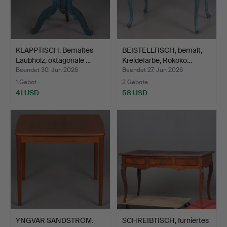
KLAPPTISCH. Bemaltes
BEISTELLTISCH, bemalt,
Laubholz, oktagonale …
Kreidefarbe, Rokoko…
Beendet 30. Jun 2026
Beendet 27. Jun 2026
1 Gebot
2 Gebote
41 USD
58 USD
YNGVAR SANDSTRÖM.
SCHREIBTISCH, furniertes