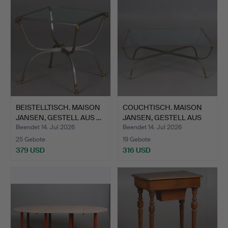
BEISTELLTISCH. MAISON
COUCHTISCH. MAISON
JANSEN, GESTELL AUS …
JANSEN, GESTELL AUS
MAS…
Beendet 14. Jul 2026
Beendet 14. Jul 2026
25 Gebote
19 Gebote
379 USD
316 USD