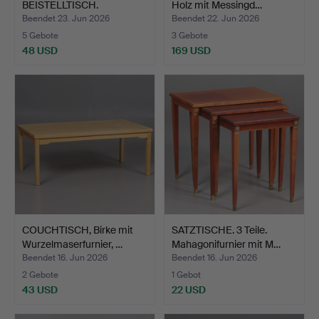
BEISTELLTISCH.
Holz mit Messingd…
Brandstem…
Beendet 23. Jun 2026
Beendet 22. Jun 2026
5 Gebote
3 Gebote
48 USD
169 USD
COUCHTISCH, Birke mit
SATZTISCHE. 3 Teile.
Wurzelmaserfurnier, …
Mahagonifurnier mit M…
Beendet 16. Jun 2026
Beendet 16. Jun 2026
2 Gebote
1 Gebot
43 USD
22 USD