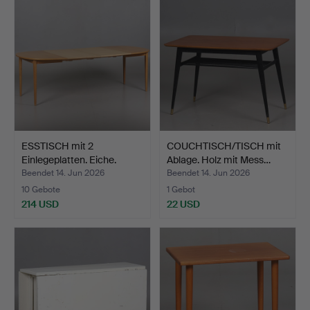
ESSTISCH mit 2
COUCHTISCH/TISCH mit
Einlegeplatten. Eiche.
Ablage. Holz mit Mess…
Gebr…
Beendet 14. Jun 2026
Beendet 14. Jun 2026
10 Gebote
1 Gebot
214 USD
22 USD