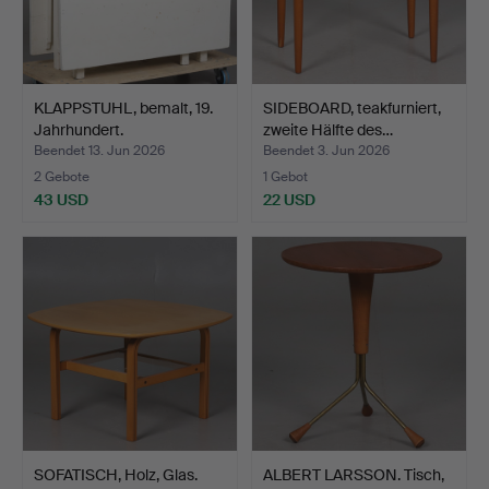
KLAPPSTUHL, bemalt, 19.
SIDEBOARD, teakfurniert,
Jahrhundert.
zweite Hälfte des…
Beendet 13. Jun 2026
Beendet 3. Jun 2026
2 Gebote
1 Gebot
43 USD
22 USD
SOFATISCH, Holz, Glas.
ALBERT LARSSON. Tisch,