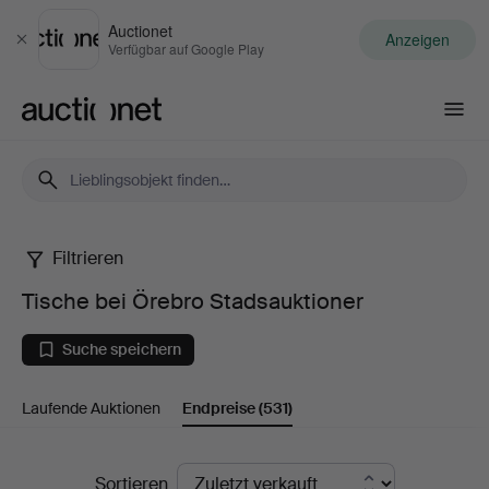
Auctionet
Anzeigen
Schließen
Verfügbar auf Google Play
Auctionet.com
Filtrieren
Tische
Tische bei Örebro Stadsauktioner
bei
Suche speichern
Örebro
Laufende Auktionen
Endpreise
(531)
Stadsauktioner
Endpreise
Sortieren