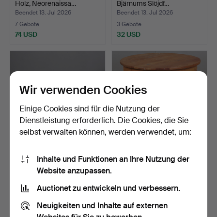
Holz, Neorenaissa…
Bjärnums Slöjdf…
Beendet 13. Jul 2026
Beendet 13. Jul 2026
7 Gebote
3 Gebote
74 USD
32 USD
Wir verwenden Cookies
Einige Cookies sind für die Nutzung der
Dienstleistung erforderlich. Die Cookies, die Sie
selbst verwalten können, werden verwendet, um:
SOFATISCH, Maserbirke,
TISCH, Holz, erste Hälfte
Inhalte und Funktionen an Ihre Nutzung der
zweite Hälfte des 2…
des 20. Jahrhund…
Website anzupassen.
Beendet 12. Jul 2026
Beendet 9. Jul 2026
2 Gebote
4 Gebote
Auctionet zu entwickeln und verbessern.
43 USD
37 USD
Neuigkeiten und Inhalte auf externen