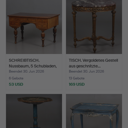
SCHREIBTISCH.
TISCH. Vergoldetes Gestell
Nussbaum, 5 Schubladen,
aus geschnitzte…
Neur…
Beendet 30. Jun 2026
Beendet 30. Jun 2026
6 Gebote
13 Gebote
53 USD
169 USD