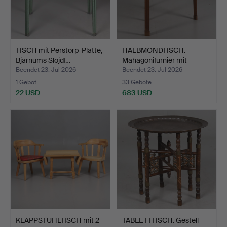
TISCH mit Perstorp-Platte,
HALBMONDTISCH.
Bjärnums Slöjdf…
Mahagonifurnier mit
Messing…
Beendet 23. Jul 2026
Beendet 23. Jul 2026
1 Gebot
33 Gebote
22 USD
683 USD
KLAPPSTUHLTISCH mit 2
TABLETTTISCH. Gestell