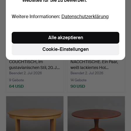
Websites für Sie zu bewerben.
Weitere Informationen:
Datenschutzerklärung
Alle akzeptieren
Cookie-Einstellungen
COUCHTISCH, im
NACCHTISCHE. Ein Paar,
gustavianischen Stil, 20. J…
weiß lackiertes Hol…
Beendet 2. Jul 2026
Beendet 2. Jul 2026
9 Gebote
14 Gebote
64 USD
90 USD