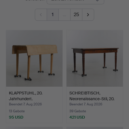
1
…
25
KLAPPSTUHL, 20.
SCHREIBTISCH,
Jahrhundert.
Neorenaissance-Stil, 20.
Jah…
Beendet 7. Aug 2026
Beendet 7. Aug 2026
13 Gebote
39 Gebote
95 USD
421 USD