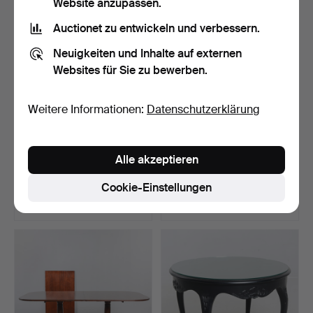
Website anzupassen.
Auctionet zu entwickeln und verbessern.
Neuigkeiten und Inhalte auf externen
Websites für Sie zu bewerben.
Weitere Informationen:
Datenschutzerklärung
BLUMENTISCH,
BEISTELLTISCH, mit
Alle akzeptieren
gustavianischer Stil, zweite
Marmorplatte, zweite Hä…
…
Beendet 10. Jul 2026
Beendet 7. Jul 2026
Cookie-Einstellungen
2 Gebote
8 Gebote
37 USD
95 USD