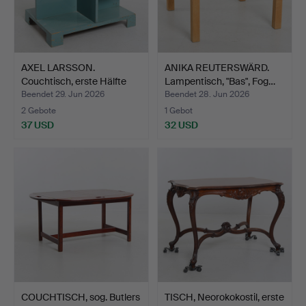
AXEL LARSSON.
ANIKA REUTERSWÄRD.
Couchtisch, erste Hälfte
Lampentisch, "Bas", Fog…
des…
Beendet 29. Jun 2026
Beendet 28. Jun 2026
2 Gebote
1 Gebot
37 USD
32 USD
COUCHTISCH, sog. Butlers
TISCH, Neorokokostil, erste