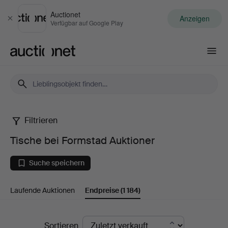
Auctionet
Anzeigen
Schließen
Verfügbar auf Google Play
Auctionet.com
Filtrieren
Tische
Tische bei Formstad Auktioner
bei
Suche speichern
Formstad
Laufende Auktionen
Endpreise
(1 184)
Auktioner
Endpreise
Sortieren