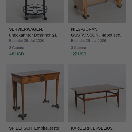
SERVIERWAGEN,
NILS-GÖRAN
unbekannter Designer, 21.
GUSTAFSSON. Klapptisch,
Ja…
"Björka…
Beendet 26. Jul 2026
Beendet 26. Jul 2026
3 Gebote
3 Gebote
48 USD
127 USD
SPIELTISCH, Empire, erste
KARL ERIK EKSELIUS.