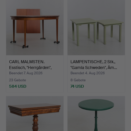
CARL MALMSTEN.
LAMPENTISCHE, 2 Stk.,
Esstisch, "Herrgården",
"Gamla Schweden", Åm…
Bod…
Beendet 7. Aug 2026
Beendet 4. Aug 2026
23 Gebote
8 Gebote
584 USD
74 USD