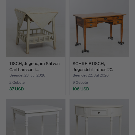
TISCH, Jugend, im Stil von
SCHREIBTISCH,
Carl Larsson, f…
Jugendstil, frühes 20.
Jahrh…
Beendet 23. Jul 2026
Beendet 22. Jul 2026
2 Gebote
9 Gebote
37 USD
106 USD