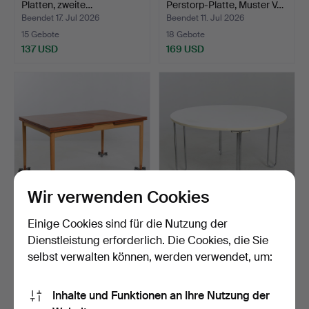
Platten, zweite…
Perstorp-Platte, Muster V…
Beendet 17. Jul 2026
Beendet 11. Jul 2026
15 Gebote
18 Gebote
137 USD
169 USD
Wir verwenden Cookies
BØRGE MOGENSEN.
RUUD EKSTRAND &
Einige Cookies sind für die Nutzung der
Esstisch, "Öresund", Karl …
CHRISTER NORMAN.
Dienstleistung erforderlich. Die Cookies, die Sie
Esstisch,…
Beendet 11. Jul 2026
Beendet 11. Jul 2026
selbst verwalten können, werden verwendet, um:
19 Gebote
11 Gebote
1.156 USD
69 USD
Inhalte und Funktionen an Ihre Nutzung der