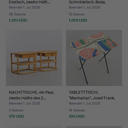
Esstisch, zweite Hälft…
Schminktisch, Boda,
1960er J…
Beendet 1. Jul 2026
Beendet 1. Jul 2026
38 Gebote
15 Gebote
1.051 USD
1.001 USD
NACHTTISCHE, ein Paar,
TABLETTTISCH,
zweite Hälfte des 2…
"Manhattan", Josef Frank,
Fi…
Beendet 1. Jul 2026
Beendet 1. Jul 2026
3 Gebote
18 Gebote
179 USD
190 USD