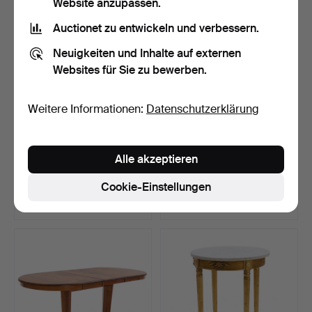
Website anzupassen.
Auctionet zu entwickeln und verbessern.
Neuigkeiten und Inhalte auf externen
Websites für Sie zu bewerben.
Weitere Informationen:
Datenschutzerklärung
KLAPPSTUHL, mit
SÄNGBORD mit
Alle akzeptieren
Herstellermarke "Old
Schublade, AB Carlström &
Charm…
Co,…
Beendet 24. Jun 2026
Beendet 24. Jun 2026
Cookie-Einstellungen
4 Gebote
1 Gebot
159 USD
32 USD