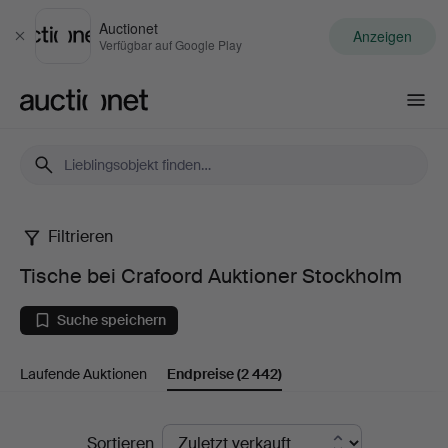
Auctionet
Anzeigen
Schließen
Verfügbar auf Google Play
Auctionet.com
Filtrieren
Tische
Tische bei Crafoord Auktioner Stockholm
bei
Suche speichern
Crafoord
Laufende Auktionen
Endpreise
(2 442)
Auktioner
Stockholm
Endpreise
Sortieren