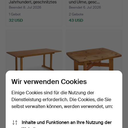
Jahrhundert, geschnitztes
und Ulme, gesc…
…
Beendet 8. Jul 2026
Beendet 6. Jul 2026
1 Gebot
2 Gebote
32 USD
43 USD
Wir verwenden Cookies
CARL MALMSTEN (1888–
ROLAND WILHELMSSON
Einige Cookies sind für die Nutzung der
1972). Esstisch, Kiefe…
(SVERIGE, 1928-2017). C…
Dienstleistung erforderlich. Die Cookies, die Sie
Beendet 6. Jul 2026
Beendet 26. Jun 2026
selbst verwalten können, werden verwendet, um:
17 Gebote
12 Gebote
1.212 USD
211 USD
Inhalte und Funktionen an Ihre Nutzung der