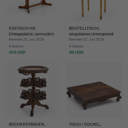
ESSTISCH mit
BEISTELLTISCH,
Einlegeplatte, vermutlich
vergoldetes Untergestell
Dän…
mi…
Beendet 23. Jun 2026
Beendet 22. Jun 2026
9 Gebote
4 Gebote
423 USD
116 USD
BÜCHERSTÄNDER,
TISCH / SOCKEL,