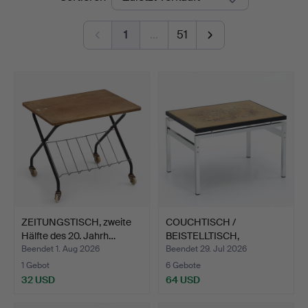
1
…
51
ZEITUNGSTISCH, zweite
COUCHTISCH /
Hälfte des 20. Jahrh…
BEISTELLTISCH,
gebürstetes Al…
Beendet 1. Aug 2026
Beendet 29. Jul 2026
1 Gebot
6 Gebote
32 USD
64 USD