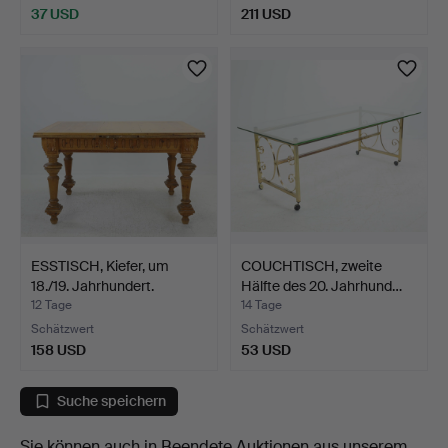
37 USD
211 USD
ESSTISCH, Kiefer, um
COUCHTISCH, zweite
18./19. Jahrhundert.
Hälfte des 20. Jahrhund…
12 Tage
14 Tage
Schätzwert
Schätzwert
158 USD
53 USD
Suche speichern
Sie können auch in
Beendete Auktionen aus unserem