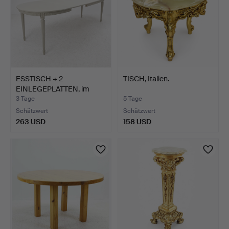
ESSTISCH + 2
TISCH, Italien.
EINLEGEPLATTEN, im
gustaviani…
3 Tage
5 Tage
Schätzwert
Schätzwert
263 USD
158 USD