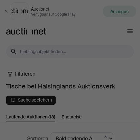
Auctionet
Anzeigen
Schließen
Verfügbar auf Google Play
Auctionet.com
Filtrieren
Tische
Tische bei Hälsinglands Auktionsverk
bei
Suche speichern
Hälsinglands
Laufende Auktionen
(18)
Endpreise
Auktionsverk
Laufende
Sortieren