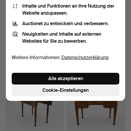
Inhalte und Funktionen an Ihre Nutzung der
Website anzupassen.
Auctionet zu entwickeln und verbessern.
Neuigkeiten und Inhalte auf externen
Websites für Sie zu bewerben.
PIET HEIN & BRUNO
TISCH, Eiche, 1920er
MATHSSON. Esstisch,
Jahre, tapeziert mit …
"Sup…
6 Tage
6 Tage
Weitere Informationen:
Datenschutzerklärung
Schätzwert
Schätzwert
421 USD
316 USD
Alle akzeptieren
Cookie-Einstellungen