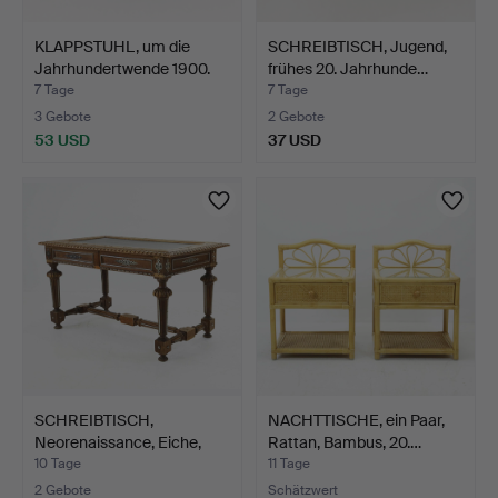
KLAPPSTUHL, um die
SCHREIBTISCH, Jugend,
Jahrhundertwende 1900.
frühes 20. Jahrhunde…
7 Tage
7 Tage
3 Gebote
2 Gebote
53 USD
37 USD
SCHREIBTISCH,
NACHTTISCHE, ein Paar,
Neorenaissance, Eiche,
Rattan, Bambus, 20.…
erste…
10 Tage
11 Tage
2 Gebote
Schätzwert