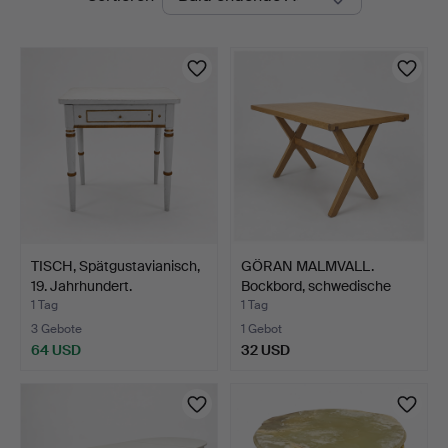
Auktionen
TISCH, Spätgustavianisch,
GÖRAN MALMVALL.
19. Jahrhundert.
Bockbord, schwedische
Kief…
1 Tag
1 Tag
3 Gebote
1 Gebot
64 USD
32 USD