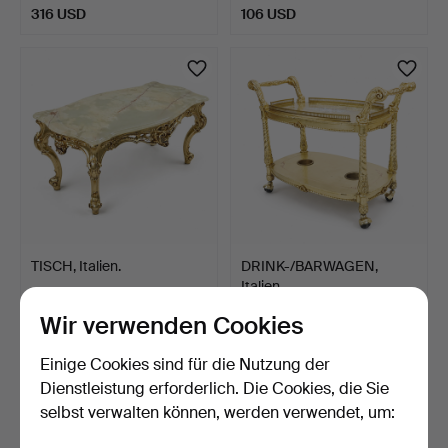
316 USD
106 USD
TISCH, Italien.
DRINK-/BARWAGEN,
Italien.
5 Tage
5 Tage
Wir verwenden Cookies
Schätzwert
4 Gebote
211 USD
48 USD
Einige Cookies sind für die Nutzung der
Dienstleistung erforderlich. Die Cookies, die Sie
selbst verwalten können, werden verwendet, um: