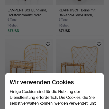
LAMPENTISCH, England,
KLAPPTISCH, Beine mit
Herstellermarke Nord…
Ball-and-Claw-Füßen,…
6 Tage
6 Tage
1 Gebot
1 Gebot
37 USD
37 USD
Wir verwenden Cookies
Einige Cookies sind für die Nutzung der
BLUMENTISCH, Rattan,
BLUMENTISCH, Rattan,
zweite Hälfte des 20.…
zweite Hälfte des 20.…
Dienstleistung erforderlich. Die Cookies, die Sie
7 Tage
7 Tage
selbst verwalten können, werden verwendet, um:
1 Gebot
1 Gebot