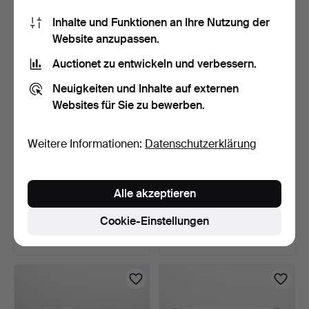
37 USD
37 USD
Inhalte und Funktionen an Ihre Nutzung der
Website anzupassen.
Auctionet zu entwickeln und verbessern.
Neuigkeiten und Inhalte auf externen
Websites für Sie zu bewerben.
Weitere Informationen:
Datenschutzerklärung
SPIELTISCH, Neorokoko,
RAUCHERTISCH, Tablett
Alle akzeptieren
zweite Hälfte des 1…
aus Messing, orienta…
16 Std
1 Tag
Cookie-Einstellungen
Schätzwert
Schätzwert
127 USD
158 USD