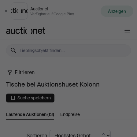
Auctionet
Anzeigen
Schließen
Verfügbar auf Google Play
Auctionet.com
Filtrieren
Tische
Tische bei Auktionshuset Kolonn
bei
Suche speichern
Auktionshuset
Laufende Auktionen
(13)
Endpreise
Kolonn
Laufende
Sortieren