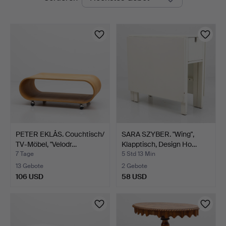
Auktionen
PETER EKLÅS. Couchtisch/
SARA SZYBER. "Wing",
TV-Möbel, "Velodr…
Klapptisch, Design Ho…
7 Tage
5 Std 13 Min
13 Gebote
2 Gebote
106 USD
58 USD