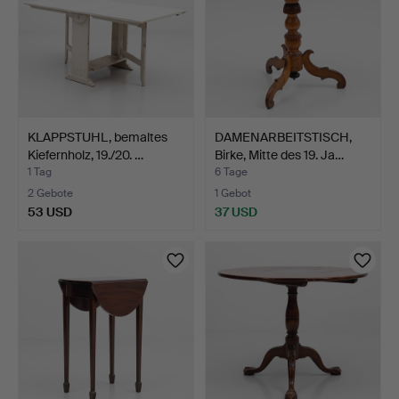
KLAPPSTUHL, bemaltes
DAMENARBEITSTISCH,
Kiefernholz, 19./20. …
Birke, Mitte des 19. Ja…
1 Tag
6 Tage
2 Gebote
1 Gebot
53 USD
37 USD