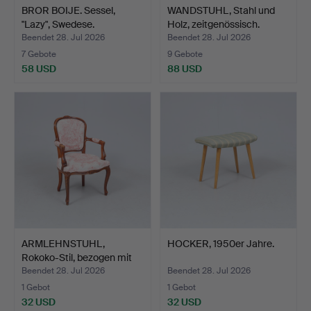
BROR BOIJE. Sessel,
WANDSTUHL, Stahl und
"Lazy", Swedese.
Holz, zeitgenössisch.
Beendet 28. Jul 2026
Beendet 28. Jul 2026
7 Gebote
9 Gebote
58 USD
88 USD
ARMLEHNSTUHL,
HOCKER, 1950er Jahre.
Rokoko-Stil, bezogen mit
Toi…
Beendet 28. Jul 2026
Beendet 28. Jul 2026
1 Gebot
1 Gebot
32 USD
32 USD