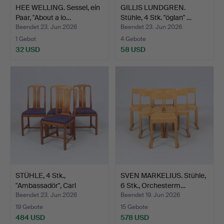
HEE WELLING. Sessel, ein
GILLIS LUNDGREN.
Paar, "About a lo…
Stühle, 4 Stk. ''öglan'' …
Beendet 23. Jun 2026
Beendet 23. Jun 2026
1 Gebot
4 Gebote
32 USD
58 USD
STÜHLE, 4 Stk.,
SVEN MARKELIUS. Stühle,
"Ambassadör", Carl
6 Stk., Orchesterm…
Malmste…
Beendet 23. Jun 2026
Beendet 19. Jun 2026
19 Gebote
15 Gebote
484 USD
578 USD