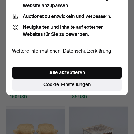
Website anzupassen.
Auctionet zu entwickeln und verbessern.
Neuigkeiten und Inhalte auf externen
Websites für Sie zu bewerben.
Weitere Informationen:
Datenschutzerklärung
HARTMUT LOHMEYER.
SESSEL, Cord, Dänemark,
Alle akzeptieren
Stühle, 6 Stk., KUSCH & …
1970er Jahre.
Beendet 26. Jul 2026
Beendet 26. Jul 2026
Cookie-Einstellungen
35 Gebote
11 Gebote
450 USD
85 USD