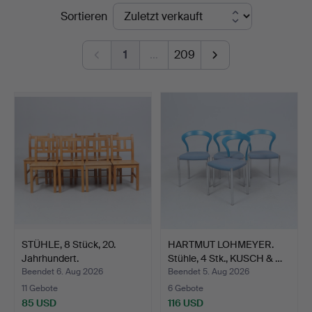
Endpreise
Sortieren
&
Andersson
1
…
209
Linköping
STÜHLE, 8 Stück, 20.
HARTMUT LOHMEYER.
Jahrhundert.
Stühle, 4 Stk., KUSCH & …
Beendet 6. Aug 2026
Beendet 5. Aug 2026
11 Gebote
6 Gebote
85 USD
116 USD