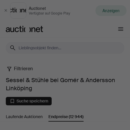
Auctionet
Anzeigen
Schließen
Verfügbar auf Google Play
Auctionet.com
Filtrieren
Sessel
Sessel & Stühle bei Gomér & Andersson
&
Linköping
Stühle
Suche speichern
bei
Laufende Auktionen
Endpreise
(12 944)
Gomér