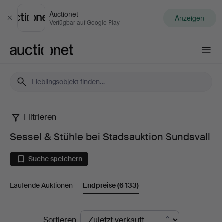
Auctionet
Anzeigen
Schließen
Verfügbar auf Google Play
Auctionet.com
Filtrieren
Sessel
Sessel & Stühle bei Stadsauktion Sundsvall
&
Suche speichern
Stühle
Laufende Auktionen
Endpreise
(6 133)
bei
Stadsauktion
Endpreise
Sortieren