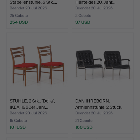
Stabellenstühle, 6 Stk.…
Hälfte des 20. Jahr…
Beendet 20. Jul 2026
Beendet 20. Jul 2026
25 Gebote
2 Gebote
254 USD
37 USD
STÜHLE, 2 Stk., "Della",
DAN IHREBORN.
IKEA. 1960er Jahr…
Armlehnstühle, 2 Stück,
Stah…
Beendet 20. Jul 2026
Beendet 20. Jul 2026
15 Gebote
21 Gebote
101 USD
160 USD