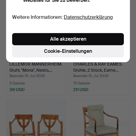
Websites für Sie zu bewerben.
Weitere Informationen:
Datenschutzerklärung
Alle akzeptieren
Cookie-Einstellungen
LILLEMOR MANNERHEIM.
CHARLES & RAY EAMES.
Stuhl, "Mona", Nesto,…
Stühle, 2 Stück, Eame…
Beendet 10. Jul 2026
Beendet 10. Jul 2026
3 Gebote
13 Gebote
38 USD
211 USD