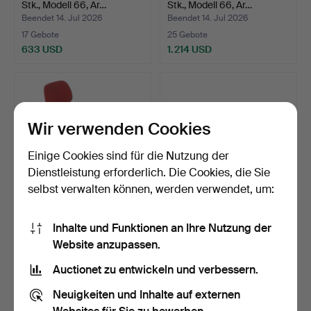
Stk., Modell 66, Ar…
Stk., Modell 66, Ar…
Beendet 14. Jul 2026
Beendet 14. Jul 2026
17 Gebote
25 Gebote
633 USD
1.214 USD
Wir verwenden Cookies
Einige Cookies sind für die Nutzung der
Dienstleistung erforderlich. Die Cookies, die Sie
selbst verwalten können, werden verwendet, um:
SCHREIBTISCHSTUHL,
SESSEL, 1 Paar, vermutlich
Inhalte und Funktionen an Ihre Nutzung der
Metalluntergestell, Fac…
Yngve Ekström f…
Website anzupassen.
Beendet 13. Jul 2026
Beendet 12. Jul 2026
1 Gebot
7 Gebote
Auctionet zu entwickeln und verbessern.
32 USD
159 USD
Neuigkeiten und Inhalte auf externen