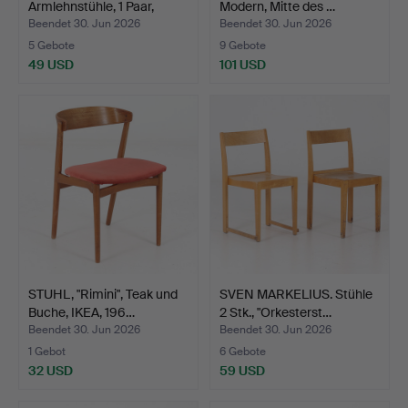
Armlehnstühle, 1 Paar,
Modern, Mitte des …
Stahl…
Beendet 30. Jun 2026
Beendet 30. Jun 2026
5 Gebote
9 Gebote
49 USD
101 USD
STUHL, "Rimini", Teak und
SVEN MARKELIUS. Stühle
Buche, IKEA, 196…
2 Stk., "Orkesterst…
Beendet 30. Jun 2026
Beendet 30. Jun 2026
1 Gebot
6 Gebote
32 USD
59 USD