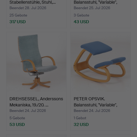
Stabellenstühle, Stuhl,…
Balansstuhl, "Variable",
Sto…
Beendet 28. Jul 2026
Beendet 25. Jul 2026
25 Gebote
3 Gebote
317 USD
43 USD
DREHSESSEL, Anderssons
PETER OPSVIK.
Mekaniska, 19./20. …
Balansstuhl, "Variable",
Sto…
Beendet 24. Jul 2026
Beendet 24. Jul 2026
5 Gebote
1 Gebot
53 USD
32 USD