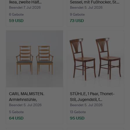
Ikea, zweite Hälf…
Sessel, mit Fußhocker, St…
Beendet 7. Jul 2026
Beendet 5. Jul 2026
6 Gebote
9 Gebote
59 USD
73 USD
CARL MALMSTEN.
STÜHLE, 1 Paar, Thonet-
Armlehnstühle,
Stil, Jugendstil, f…
"Vapensmeden…
Beendet 5. Jul 2026
Beendet 5. Jul 2026
5 Gebote
13 Gebote
64 USD
95 USD