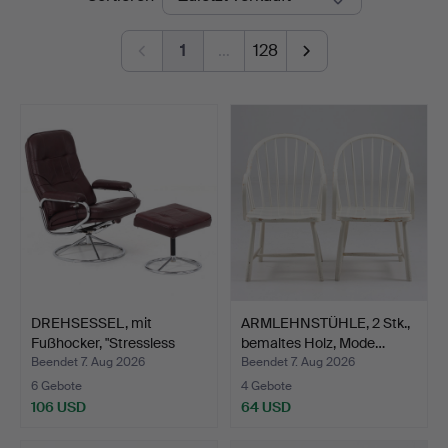
Sundsvall
1
…
128
DREHSESSEL, mit
ARMLEHNSTÜHLE, 2 Stk.,
Fußhocker, "Stressless
bemaltes Holz, Mode…
Vie…
Beendet 7. Aug 2026
Beendet 7. Aug 2026
6 Gebote
4 Gebote
106 USD
64 USD