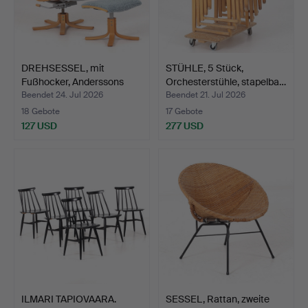
DREHSESSEL, mit
STÜHLE, 5 Stück,
Fußhocker, Anderssons
Orchesterstühle, stapelba…
Meka…
Beendet 24. Jul 2026
Beendet 21. Jul 2026
18 Gebote
17 Gebote
127 USD
277 USD
ILMARI TAPIOVAARA.
SESSEL, Rattan, zweite