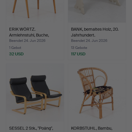
ERIK WÖRTZ.
BANK, bemaltes Holz, 20.
Armlehnstuhl, Buche,
Jahrhundert.
Modell "C…
Beendet 24. Jun 2026
Beendet 24. Jun 2026
1 Gebot
13 Gebote
32 USD
117 USD
SESSEL 2 Stk., "Poäng",
KORBSTUHL, Bambu,