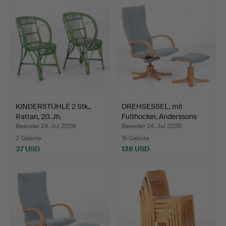
KINDERSTÜHLE 2 Stk.,
DREHSESSEL, mit
Rattan, 20. Jh.
Fußhocker, Anderssons
Meka…
Beendet 24. Jul 2026
Beendet 24. Jul 2026
2 Gebote
16 Gebote
37 USD
138 USD