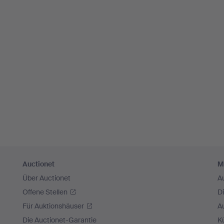
Auctionet
M
Über Auctionet
A
Offene Stellen
D
Für Auktionshäuser
A
Die Auctionet-Garantie
Kü