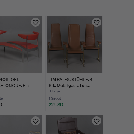
NØRTOFT.
TIM BATES. STÜHLE. 4
ELONGUE. Ein
Stk. Metallgestell un…
Verc…
3 Tage
te
1 Gebot
D
22 USD