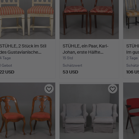
STÜHLE, 2 Stück im Stil
STÜHLE, ein Paar, Karl-
STÜHLE
des Gustavianische…
Johan, erste Hälfte…
Im gu
4 Tage
15 Std
2 Tage
1 Gebot
Schätzwert
Schätz
22 USD
53 USD
106 U