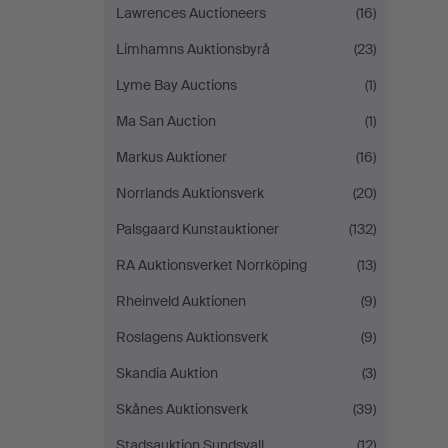
Lawrences Auctioneers
(16)
Limhamns Auktionsbyrå
(23)
Lyme Bay Auctions
(1)
Ma San Auction
(1)
Markus Auktioner
(16)
Norrlands Auktionsverk
(20)
Palsgaard Kunstauktioner
(132)
RA Auktionsverket Norrköping
(13)
Rheinveld Auktionen
(9)
Roslagens Auktionsverk
(9)
Skandia Auktion
(3)
Skånes Auktionsverk
(39)
Stadsauktion Sundsvall
(12)