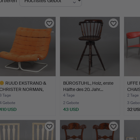
ortieren
uktionen
RUUD EKSTRAND &
BÜROSTUHL, Holz, erste
UFFE 
CHRISTER NORMAN,
Hälfte des 20. Jahr…
CHAIS
"Formula"…
Paar. 
3 Tage
4 Tage
2 Tage
4 Gebote
2 Gebote
3 Gebo
410 USD
43 USD
32 US
usgewähltes
bjekt