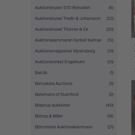
Auktionshuset STO Bohuslän
(6)
Auktionshuset Thelin & Johansson
(22)
Auktionshuset Thörner & Ek
(20)
Auktionskammaren Sydost Kalmar
(12)
Auktionsmagasinet Vänersborg
(13)
Auktionsverket Engelholm
(13)
Balclis
(1)
Barcelona Auctions
(3)
Batemans of Stamford
(2)
Bidstrup Auktioner
(40)
Bishop & Miller
(18)
Björnssons Auktionskammare
(21)