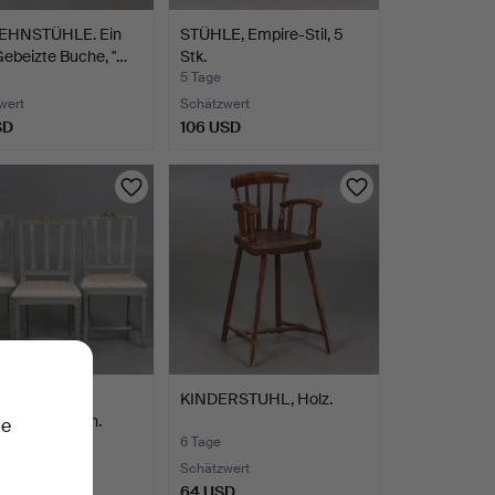
EHNSTÜHLE. Ein
STÜHLE, Empire-Stil, 5
Gebeizte Buche, "…
Stk.
5 Tage
wert
Schätzwert
SD
106 USD
, 3 Stk.,
KINDERSTUHL, Holz.
ianisch, 18. Jh.
ie
6 Tage
wert
Schätzwert
SD
64 USD