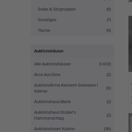
S
A
Sofas & Sitzgruppen
(8)
Sonstiges
(7)
Tische
(9)
Auktionshäuser
Alle Auktionshäuser
(1.432)
Arce Auctions
(2)
Auktionsfirma Kenneth Svensson i
(9)
Kalmar
Auktionshaus Blank
(2)
A
Auktionshaus Stuber's
(2)
O
Hammerschlag
Auktionshuset Kolonn
(38)