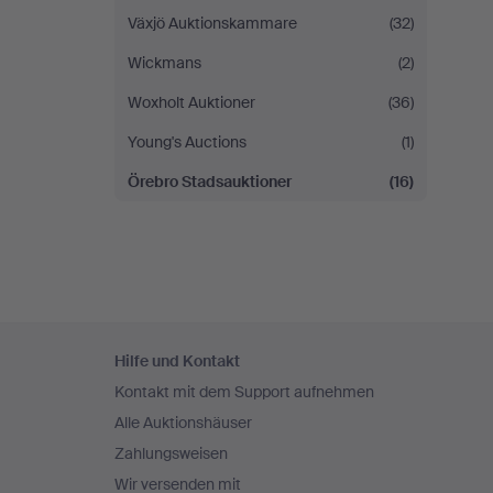
Växjö Auktionskammare
(32)
Wickmans
(2)
Woxholt Auktioner
(36)
Young's Auctions
(1)
Örebro Stadsauktioner
(16)
Fußzeilen-
Hilfe und Kontakt
Navigation
Kontakt mit dem Support aufnehmen
Alle Auktionshäuser
Zahlungsweisen
Wir versenden mit