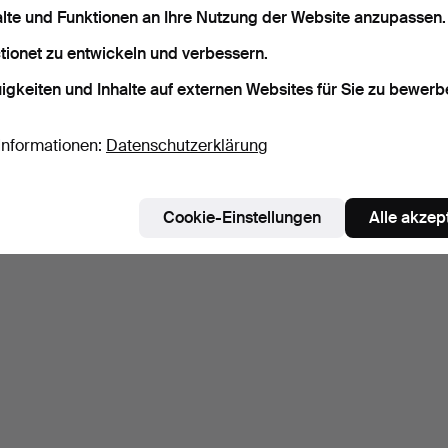
alte und Funktionen an Ihre Nutzung der Website anzupassen.
Suche speichern
tionet zu entwickeln und verbessern.
igkeiten und Inhalte auf externen Websites für Sie zu bewerb
ie können auch in
Beendete Auktionen aus unserem Archiv
su
Informationen:
Datenschutzerklärung
Cookie-Einstellungen
Alle akzep