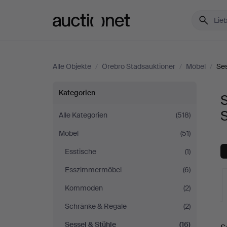
Auctionet.com
Alle Objekte
/
Örebro Stadsauktioner
/
Möbel
/
Ses
Sessel
Kategorien
S
&
Alle Kategorien
(518)
Möbel
(51)
Stühle
Esstische
(1)
bei
Esszimmermöbel
(6)
Örebro
Kommoden
(2)
Schränke & Regale
(2)
Stadsauktioner
L
Sessel & Stühle
(16)