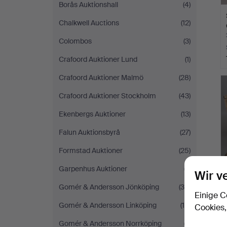
Borås Auktionshall
(4)
Chalkwell Auctions
(12)
Colombos
(3)
Crafoord Auktioner Lund
(1)
Crafoord Auktioner Malmö
(28)
Crafoord Auktioner Stockholm
(43)
Ekenbergs Auktioner
(13)
Falun Auktionsbyrå
(27)
Formstad Auktioner
(25)
Garpenhus Auktioner
(7)
Wir v
Gomér & Andersson Jönköping
(36)
Einige C
Gomér & Andersson Linköping
(10)
Cookies,
Gomér & Andersson Norrköping
(7)