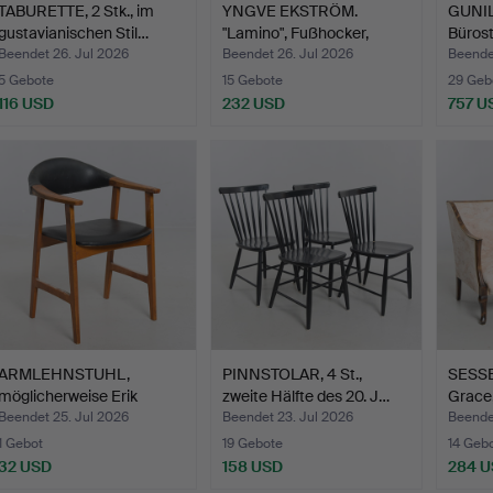
TABURETTE, 2 Stk., im
YNGVE EKSTRÖM.
GUNIL
gustavianischen Stil…
"Lamino", Fußhocker,
Bürost
Swedes…
Fivest
Beendet 26. Jul 2026
Beendet 26. Jul 2026
Beende
5 Gebote
15 Gebote
29 Geb
116 USD
232 USD
757 U
ARMLEHNSTUHL,
PINNSTOLAR, 4 St.,
SESSEL
möglicherweise Erik
zweite Hälfte des 20. J…
Grace
Kirkegaa…
Beendet 25. Jul 2026
Beendet 23. Jul 2026
Beende
1 Gebot
19 Gebote
14 Geb
32 USD
158 USD
284 