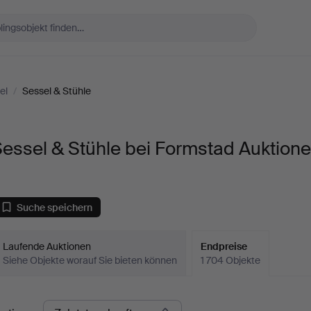
el
/
Sessel & Stühle
essel & Stühle bei Formstad Auktione
Suche speichern
Laufende Auktionen
Endpreise
Siehe Objekte worauf Sie bieten können
1 704 Objekte
ndpreise