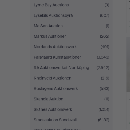
Lyme Bay Auctions
(9)
Lysekils Auktionsbyrå
(607)
Ma San Auction
(1)
Markus Auktioner
(262)
Norrlands Auktionsverk
(491)
Palsgaard Kunstauktioner
(3.043)
RA Auktionsverket Norrköping
(2.542)
Rheinveld Auktionen
(216)
Roslagens Auktionsverk
(583)
Skandia Auktion
(11)
Skånes Auktionsverk
(1.051)
Stadsauktion Sundsvall
(6.132)