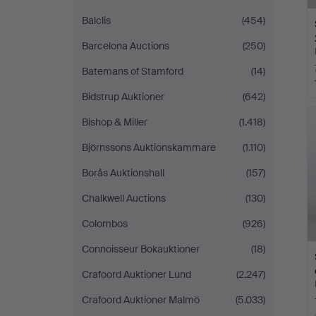
Balclis
(454)
Barcelona Auctions
(250)
Batemans of Stamford
(14)
Bidstrup Auktioner
(642)
Bishop & Miller
(1.418)
Björnssons Auktionskammare
(1.110)
Borås Auktionshall
(157)
Chalkwell Auctions
(130)
Colombos
(926)
Connoisseur Bokauktioner
(18)
Crafoord Auktioner Lund
(2.247)
Crafoord Auktioner Malmö
(5.033)