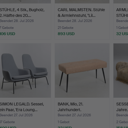
STÜHLE, 4 Stk., Bugholz,
CARL MALMSTEN. Stühle
ARML
2. Hälfte des 20.…
& Armlehnstuhl, "Lil…
STÜHLE
Long
Beendet 28. Jul 2026
Beendet 28. Jul 2026
Beende
7 Gebote
21 Gebote
1 Gebot
106 USD
893 USD
32 US
SIMON LEGALD. Sessel,
BANK, Mio, 21.
SESSEL
ein Paar, 'Era Loung…
Jahrhundert.
Jahre.
Beendet 27. Jul 2026
Beendet 27. Jul 2026
Beendet
17 Gebote
1 Gebot
2 Gebo
400 USD
32 USD
158 U