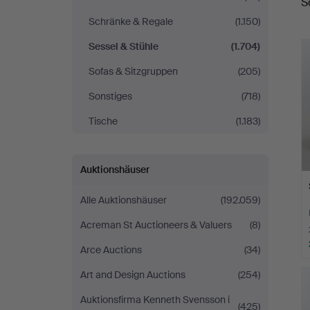
S
Schränke & Regale
(1.150)
Sessel & Stühle
(1.704)
Sofas & Sitzgruppen
(205)
Sonstiges
(718)
Tische
(1.183)
Auktionshäuser
Alle Auktionshäuser
(192.059)
Acreman St Auctioneers & Valuers
(8)
Arce Auctions
(34)
Art and Design Auctions
(254)
Auktionsfirma Kenneth Svensson i
(425)