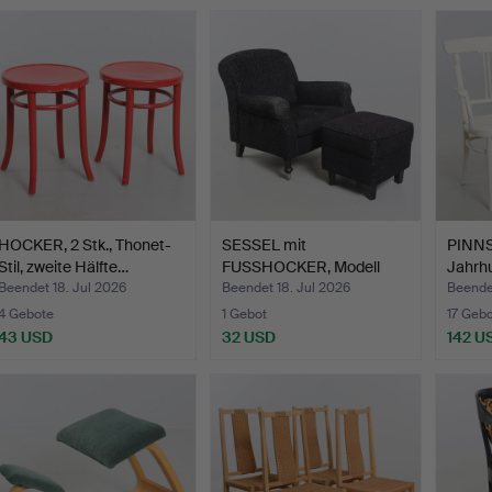
HOCKER, 2 Stk., Thonet-
SESSEL mit
PINNS
Stil, zweite Hälfte…
FUSSHOCKER, Modell
Jahrhu
Howard, Furn…
Beendet 18. Jul 2026
Beendet 18. Jul 2026
Beendet
4 Gebote
1 Gebot
17 Geb
43 USD
32 USD
142 U