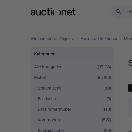
Auctionet.com
Alle beendeten Objekte
/
Formstad Auktioner
/
Möb
Sessel
Kategorien
S
&
Alle Kategorien
(37.108)
Möbel
(5.663)
Stühle
Couchtische
(10)
bei
Esstische
(3)
Formstad
Esszimmermöbel
(143)
Kommoden
(527)
Auktioner
E
Schreibtische
(20)