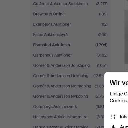
Crafoord Auktioner Stockholm
(3.277)
Dreweatts Online
(189)
Ekenbergs Auktioner
(112)
Falun Auktionsbyrå
(266)
Formstad Auktioner
(1.704)
Garpenhus Auktioner
(3.182)
Gomér & Andersson Jönköping
(1.051)
Gomér & Andersson Linköping
(12.945)
Wir v
Gomér & Andersson Norrköping
(6.086)
Einige C
Gomér & Andersson Nyköping
(2.766)
Cookies,
Göteborgs Auktionsverk
(6.819)
Inh
Halmstads Auktionskammare
(3.312)
Auc
Handelslagret Auktionsservice
(2.082)