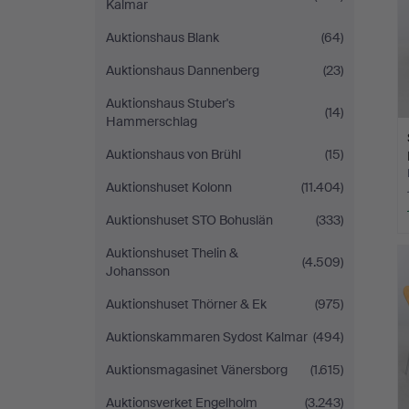
Kalmar
Auktionshaus Blank
(64)
Auktionshaus Dannenberg
(23)
Auktionshaus Stuber's
(14)
Hammerschlag
Auktionshaus von Brühl
(15)
Auktionshuset Kolonn
(11.404)
Auktionshuset STO Bohuslän
(333)
Auktionshuset Thelin &
(4.509)
Johansson
Auktionshuset Thörner & Ek
(975)
Auktionskammaren Sydost Kalmar
(494)
Auktionsmagasinet Vänersborg
(1.615)
Auktionsverket Engelholm
(3.243)