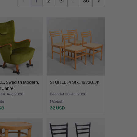
1
2
3
…
36
L, Swedish Modern,
STÜHLE, 4 Stk., 19./20. Jh.
 Jahre.
t 4. Aug 2026
Beendet 30. Jul 2026
ote
1 Gebot
SD
32 USD