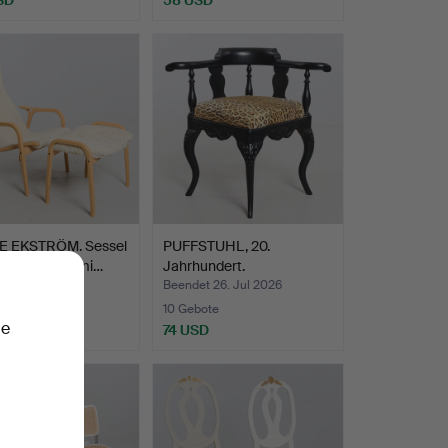
 EKSTRÖM. Sessel
PUFFSTUHL, 20.
ßhocker, "Lami…
Jahrhundert.
t 26. Jul 2026
Beendet 26. Jul 2026
ote
10 Gebote
ie
SD
74 USD