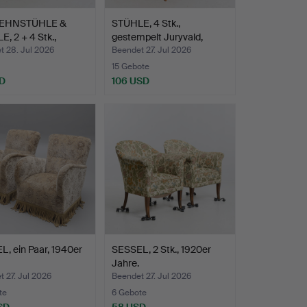
EHNSTÜHLE &
STÜHLE, 4 Stk.,
, 2 + 4 Stk.,
gestempelt Juryvald,
da…
1958.
t 28. Jul 2026
Beendet 27. Jul 2026
15 Gebote
D
106 USD
, ein Paar, 1940er
SESSEL, 2 Stk., 1920er
Jahre.
 27. Jul 2026
Beendet 27. Jul 2026
te
6 Gebote
SD
58 USD