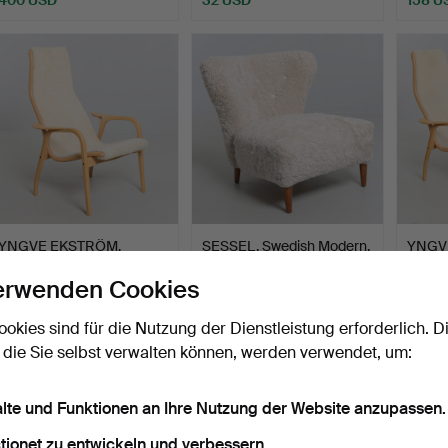
YNGVE EKSTRÖM.
SESSEL, Swedish Modern,
YNGVE
Sessel, "Lamino",
1940er/50er Jahre.
mit Fu
erwenden Cookies
Swedese.
Beendet 26. Jul 2026
Beendet 26. Jul 2026
Beende
23 Gebote
14 Gebote
28 Geb
ookies sind für die Nutzung der Dienstleistung erforderlich. D
384 USD
1.550 USD
851 U
 die Sie selbst verwalten können, werden verwendet, um:
alte und Funktionen an Ihre Nutzung der Website anzupassen.
tionet zu entwickeln und verbessern.