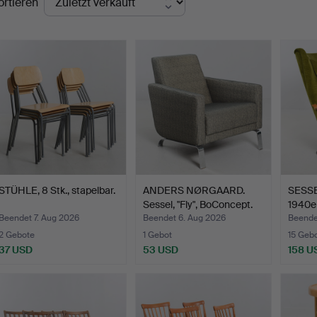
ortieren
STÜHLE, 8 Stk., stapelbar.
ANDERS NØRGAARD.
SESSE
Sessel, "Fly", BoConcept.
1940er
Beendet 7. Aug 2026
Beendet 6. Aug 2026
Beende
2 Gebote
1 Gebot
15 Geb
37 USD
53 USD
158 U