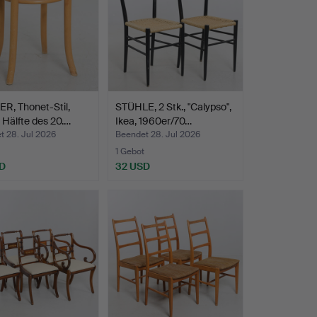
R, Thonet-Stil,
STÜHLE, 2 Stk., "Calypso",
 Hälfte des 20.…
Ikea, 1960er/70…
t 28. Jul 2026
Beendet 28. Jul 2026
1 Gebot
D
32 USD