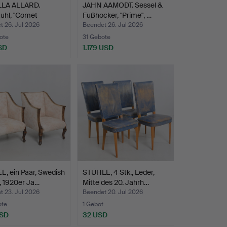
LA ALLARD.
JAHN AAMODT. Sessel &
uhl, "Comet
Fußhocker, "Prime", …
ar…
t 26. Jul 2026
Beendet 26. Jul 2026
ote
31 Gebote
SD
1.179 USD
, ein Paar, Swedish
STÜHLE, 4 Stk., Leder,
, 1920er Ja…
Mitte des 20. Jahrh…
t 23. Jul 2026
Beendet 20. Jul 2026
ote
1 Gebot
USD
32 USD