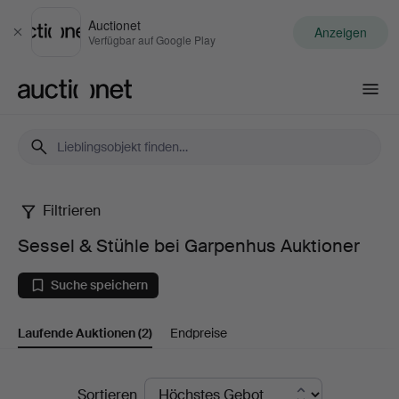
Auctionet
Anzeigen
Schließen
Verfügbar auf Google Play
Auctionet.com
Filtrieren
Sessel
Sessel & Stühle bei Garpenhus Auktioner
&
Suche speichern
Stühle
Laufende Auktionen
(2)
Endpreise
bei
Garpenhus
Laufende
Sortieren