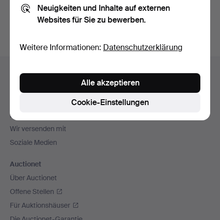
Neuigkeiten und Inhalte auf externen
Archiv
suchen.
Websites für Sie zu bewerben.
Weitere Informationen:
Datenschutzerklärung
Fußzeilen-
Hilfe und Kontakt
Navigation
Alle akzeptieren
Kontakt mit dem Support aufnehmen
Alle Auktionshäuser
Cookie-Einstellungen
Zahlungsweisen
Wir versenden mit
Soziale Medien
Auctionet
Über Auctionet
Offene Stellen
Für Auktionshäuser
Die Auctionet-Garantie