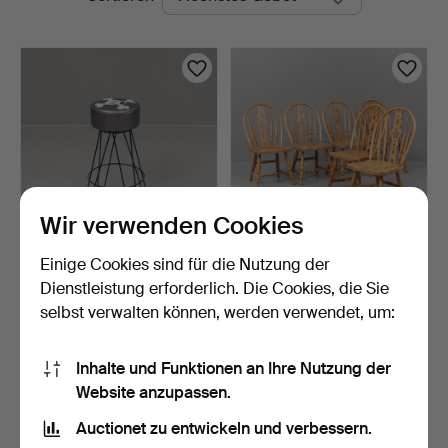
Auktionen
Auktioner
Wir verwenden Cookies
Einige Cookies sind für die Nutzung der
HOCKER, lackiertes
STÜHLE, Windsor-Modell, 6
Metall/Kunstleder, Paul…
Stk., 20. Jahrhu…
Dienstleistung erforderlich. Die Cookies, die Sie
7 Tage
7 Tage
selbst verwalten können, werden verwendet, um:
Schätzwert
Schätzwert
64 USD
316 USD
Inhalte und Funktionen an Ihre Nutzung der
Website anzupassen.
Suche speichern
Auctionet zu entwickeln und verbessern.
Sie können auch in
Beendete Auktionen aus unserem