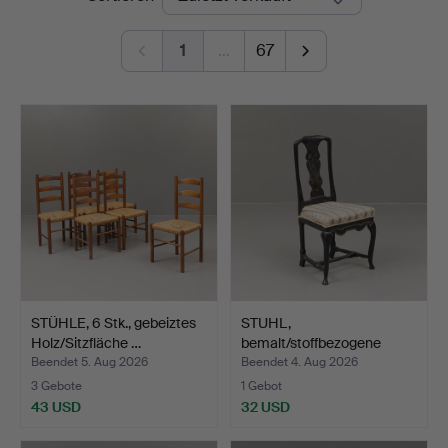
Auktioner
1
…
67
STÜHLE, 6 Stk., gebeiztes
STUHL,
Holz/Sitzfläche …
bemalt/stoffbezogene
Sitzfläche, Sp…
Beendet 5. Aug 2026
Beendet 4. Aug 2026
3 Gebote
1 Gebot
43 USD
32 USD