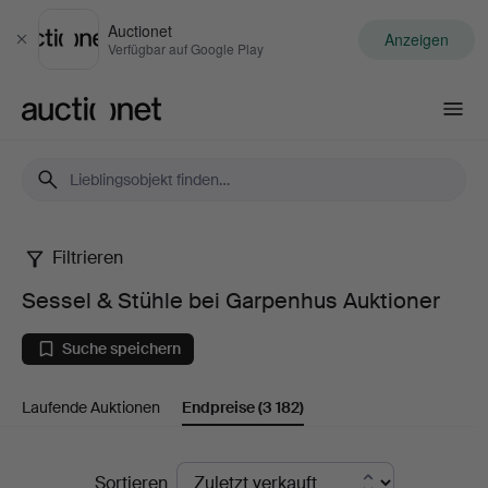
Auctionet
Anzeigen
Schließen
Verfügbar auf Google Play
Auctionet.com
Filtrieren
Sessel
Sessel & Stühle bei Garpenhus Auktioner
&
Suche speichern
Stühle
Laufende Auktionen
Endpreise
(3 182)
bei
Garpenhus
Endpreise
Sortieren