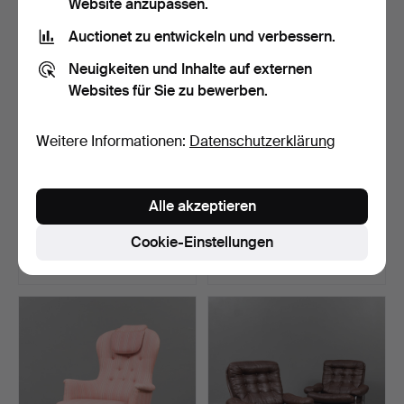
Website anzupassen.
Auctionet zu entwickeln und verbessern.
Neuigkeiten und Inhalte auf externen
Websites für Sie zu bewerben.
Weitere Informationen:
Datenschutzerklärung
SESSEL, 1 Paar, Gestell aus
DÄNENSTUHL, 20.
Alle akzeptieren
Buche, "Hage",…
Jahrhundert.
Beendet 29. Jun 2026
Beendet 25. Jun 2026
Cookie-Einstellungen
7 Gebote
1 Gebot
54 USD
32 USD