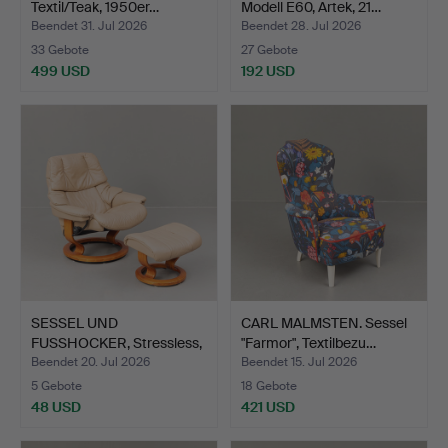
Textil/Teak, 1950er…
Modell E60, Artek, 21…
Beendet 31. Jul 2026
Beendet 28. Jul 2026
33 Gebote
27 Gebote
499 USD
192 USD
SESSEL UND
CARL MALMSTEN. Sessel
FUSSHOCKER, Stressless,
"Farmor", Textilbezu…
Lederbe…
Beendet 20. Jul 2026
Beendet 15. Jul 2026
5 Gebote
18 Gebote
48 USD
421 USD