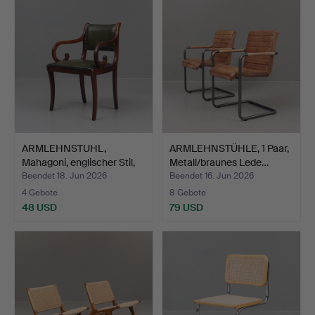
ARMLEHNSTUHL,
ARMLEHNSTÜHLE, 1 Paar,
Mahagoni, englischer Stil,
Metall/braunes Lede…
E…
Beendet 18. Jun 2026
Beendet 16. Jun 2026
4 Gebote
8 Gebote
48 USD
79 USD