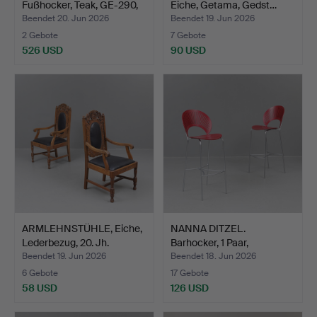
Fußhocker, Teak, GE-290,
Eiche, Getama, Gedst…
Ge…
Beendet 20. Jun 2026
Beendet 19. Jun 2026
2 Gebote
7 Gebote
526 USD
90 USD
ARMLEHNSTÜHLE, Eiche,
NANNA DITZEL.
Lederbezug, 20. Jh.
Barhocker, 1 Paar,
lackierte…
Beendet 19. Jun 2026
Beendet 18. Jun 2026
6 Gebote
17 Gebote
58 USD
126 USD