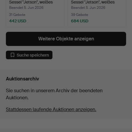
Sessel "Jetson", weißes
Sessel "Jetson", weißes
Le…
Le…
Beendet 5. Jun 2026
Beendet 5. Jun 2026
31 Gebote
39 Gebote
442 USD
684 USD
Weitere Objekte anzeigen
Suche speichern
Auktionsarchiv
Sie suchen in unserem Archiv der beendeten
Auktionen.
Stattdessen laufende Auktionen anzeigen.