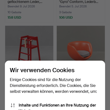
geflochtenem Leder,…
"Gyro" Conform, Lederb…
Beendet 9. Jul 2026
Beendet 5. Jul 2026
10 Gebote
3 Gebote
158 USD
106 USD
Wir verwenden Cookies
KINDERSTUHL, bemaltes
LENNAR BENDER. Sessel,
Einige Cookies sind für die Nutzung der
Holz, 20. Jh.
Leder, Modell Cubus…
Dienstleistung erforderlich. Die Cookies, die Sie
Beendet 3. Jul 2026
Beendet 2. Jul 2026
selbst verwalten können, werden verwendet, um:
1 Gebot
14 Gebote
32 USD
100 USD
Inhalte und Funktionen an Ihre Nutzung der