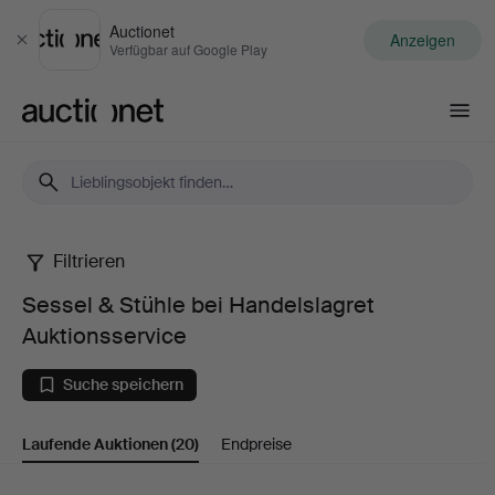
Auctionet
Anzeigen
Schließen
Verfügbar auf Google Play
Auctionet.com
Filtrieren
Sessel
Sessel & Stühle bei Handelslagret
&
Auktionsservice
Stühle
Suche speichern
bei
Laufende Auktionen
(20)
Endpreise
Handelslagret