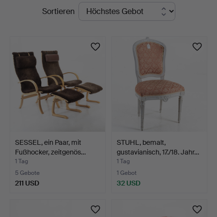
Laufende
Sortieren
Auktionsservice
Auktionen
SESSEL, ein Paar, mit
STUHL, bemalt,
Fußhocker, zeitgenös…
gustavianisch, 17./18. Jahr…
1 Tag
1 Tag
5 Gebote
1 Gebot
211 USD
32 USD