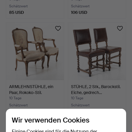
Schätzwert
Schätzwert
85 USD
106 USD
ARMLEHNSTÜHLE, ein
STÜHLE, 2 Stk., Barockstil.
Paar, Rokoko-Stil.
Eiche, gedrech…
10 Tage
10 Tage
Schätzwert
Schätzwert
64 USD
64 USD
Wir verwenden Cookies
Einige Cookies sind für die Nutzung der