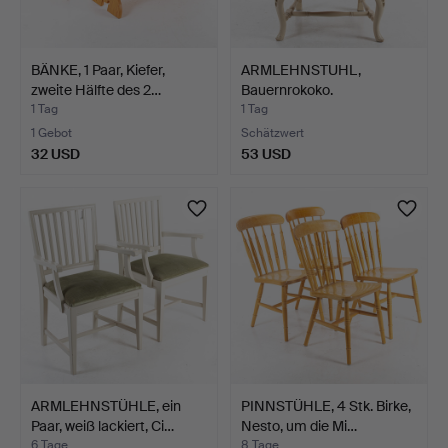
BÄNKE, 1 Paar, Kiefer,
ARMLEHNSTUHL,
zweite Hälfte des 2…
Bauernrokoko.
1 Tag
1 Tag
1 Gebot
Schätzwert
32 USD
53 USD
ARMLEHNSTÜHLE, ein
PINNSTÜHLE, 4 Stk. Birke,
Paar, weiß lackiert, Ci…
Nesto, um die Mi…
6 Tage
8 Tage