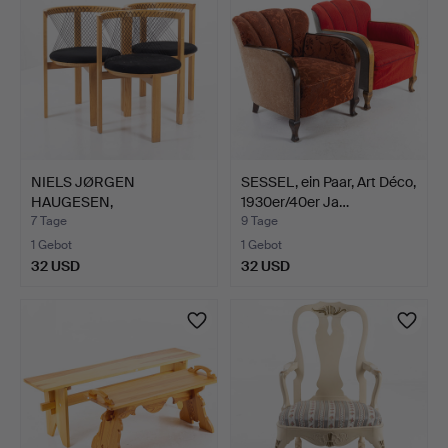
NIELS JØRGEN
SESSEL, ein Paar, Art Déco,
HAUGESEN,
1930er/40er Ja…
Armlehnstühle, "Str…
7 Tage
9 Tage
1 Gebot
1 Gebot
32 USD
32 USD