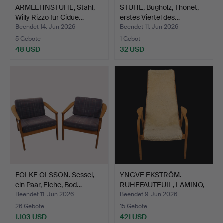
ARMLEHNSTUHL, Stahl,
STUHL, Bugholz, Thonet,
Willy Rizzo für Cidue…
erstes Viertel des…
Beendet 14. Jun 2026
Beendet 11. Jun 2026
5 Gebote
1 Gebot
48 USD
32 USD
FOLKE OLSSON. Sessel,
YNGVE EKSTRÖM.
ein Paar, Eiche, Bod…
RUHEFAUTEUIL, LAMINO,
EICHE…
Beendet 11. Jun 2026
Beendet 9. Jun 2026
26 Gebote
15 Gebote
1.103 USD
421 USD