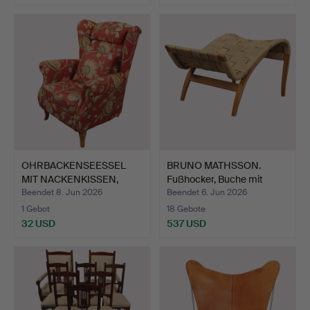
OHRBACKENSEESSEL
BRUNO MATHSSON.
MIT NACKENKISSEN,
Fußhocker, Buche mit
blumige…
geflo…
Beendet 8. Jun 2026
Beendet 6. Jun 2026
1 Gebot
18 Gebote
32 USD
537 USD