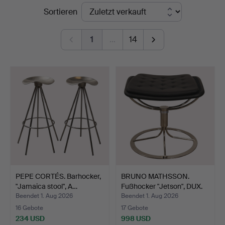
Endpreise
Sortieren
Auktionsbyrå
1
…
14
PEPE CORTÉS. Barhocker,
BRUNO MATHSSON.
"Jamaica stool", A…
Fußhocker "Jetson", DUX.
Beendet 1. Aug 2026
Beendet 1. Aug 2026
16 Gebote
17 Gebote
234 USD
998 USD