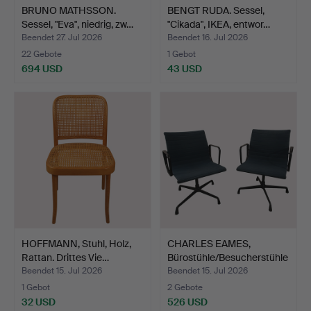
BRUNO MATHSSON.
BENGT RUDA. Sessel,
Sessel, "Eva", niedrig, zw…
"Cikada", IKEA, entwor…
Beendet 27. Jul 2026
Beendet 16. Jul 2026
22 Gebote
1 Gebot
694 USD
43 USD
HOFFMANN, Stuhl, Holz,
CHARLES EAMES,
Rattan. Drittes Vie…
Bürostühle/Besucherstühle
, …
Beendet 15. Jul 2026
Beendet 15. Jul 2026
1 Gebot
2 Gebote
32 USD
526 USD