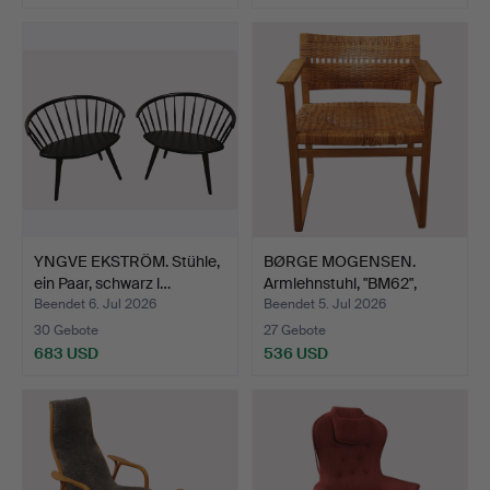
YNGVE EKSTRÖM. Stühle,
BØRGE MOGENSEN.
ein Paar, schwarz l…
Armlehnstuhl, "BM62",
Fred…
Beendet 6. Jul 2026
Beendet 5. Jul 2026
30 Gebote
27 Gebote
683 USD
536 USD