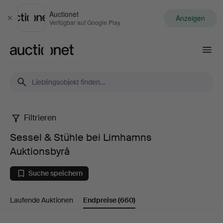
Auctionet
Anzeigen
Schließen
Verfügbar auf Google Play
Auctionet.com
Filtrieren
Sessel
Sessel & Stühle bei Limhamns
&
Auktionsbyrå
Stühle
Suche speichern
bei
Laufende Auktionen
Endpreise
(660)
Limhamns