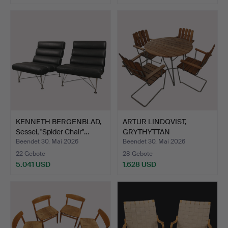
KENNETH BERGENBLAD,
ARTUR LINDQVIST,
Sessel, "Spider Chair"…
GRYTHYTTAN
STÅLMÖBLER, GA…
Beendet 30. Mai 2026
Beendet 30. Mai 2026
22 Gebote
28 Gebote
5.041 USD
1.628 USD