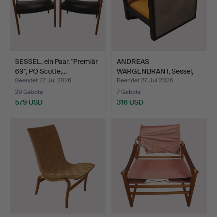
SESSEL, ein Paar, "Premiär
ANDREAS
69", PO Scotte,…
WARGENBRANT, Sessel,
"Hommage Dog …
Beendet 27. Jul 2026
Beendet 27. Jul 2026
29 Gebote
7 Gebote
579 USD
316 USD