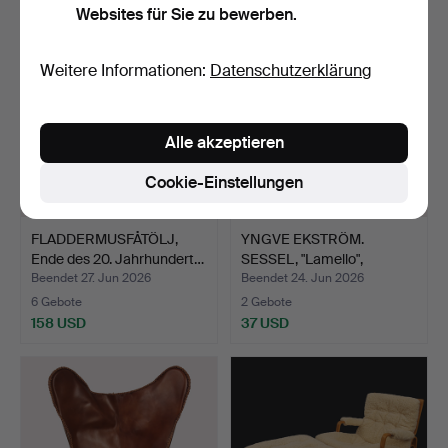
Websites für Sie zu bewerben.
Weitere Informationen:
Datenschutzerklärung
Alle akzeptieren
Cookie-Einstellungen
FLADDERMUSFÅTÖLJ,
YNGVE EKSTRÖM.
Ende des 20. Jahrhundert…
SESSEL, "Lamello",
Swedese,…
Beendet 27. Jun 2026
Beendet 24. Jun 2026
6 Gebote
2 Gebote
158 USD
37 USD