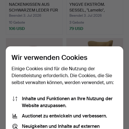
NACKENKISSEN AUS
YNGVE EKSTRÖM.
SCHWARZEM LEDER FÜR
SESSEL, "Lamello",
LAMIN…
Swedese,…
Beendet 3. Jul 2026
Beendet 3. Jul 2026
10 Gebote
3 Gebote
106 USD
79 USD
Wir verwenden Cookies
Einige Cookies sind für die Nutzung der
Dienstleistung erforderlich. Die Cookies, die Sie
selbst verwalten können, werden verwendet, um:
Inhalte und Funktionen an Ihre Nutzung der
YNGVE EKSTRÖM. Sessel
SESSEL, Bröderna
Website anzupassen.
"Circle Chair", für …
Andersson, Modell "Tellus…
Beendet 2. Jul 2026
Beendet 27. Jun 2026
Auctionet zu entwickeln und verbessern.
8 Gebote
13 Gebote
127 USD
106 USD
Neuigkeiten und Inhalte auf externen