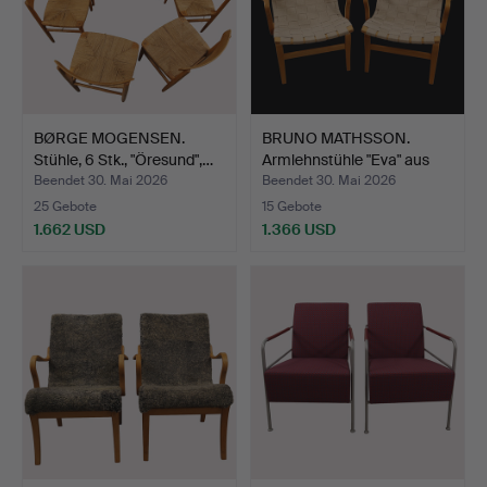
BØRGE MOGENSEN.
BRUNO MATHSSON.
Stühle, 6 Stk., "Öresund",…
Armlehnstühle "Eva" aus
fo…
Beendet 30. Mai 2026
Beendet 30. Mai 2026
25 Gebote
15 Gebote
1.662 USD
1.366 USD