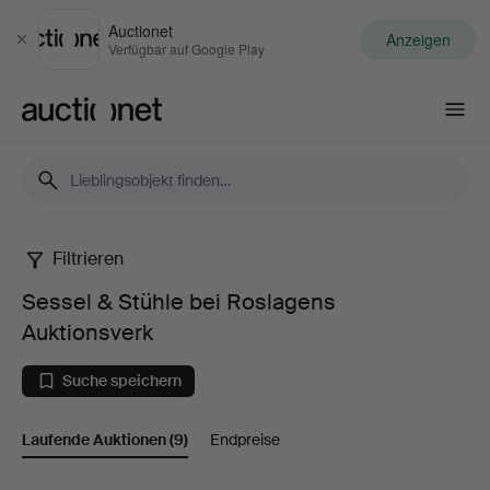
Auctionet
Anzeigen
Schließen
Verfügbar auf Google Play
Auctionet.com
Filtrieren
Sessel
Sessel & Stühle bei Roslagens
&
Auktionsverk
Stühle
Suche speichern
bei
Laufende Auktionen
(9)
Endpreise
Roslagens