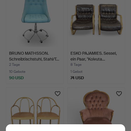
BRUNO MATHSSON.
ESKO PAJAMIES. Sessel,
Schreibtischstuhl, Stahl/T…
ein Paar, "Koivuta…
2 Tage
8 Tage
10 Gebote
1 Gebot
90 USD
74 USD