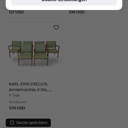
Schätzwert
Schätzwert
127 USD
106 USD
KARL-ERIK EKELIUS,
Armlehnstühle, 6 Stk., …
8 Tage
Schätzwert
370 USD
Suche speichern