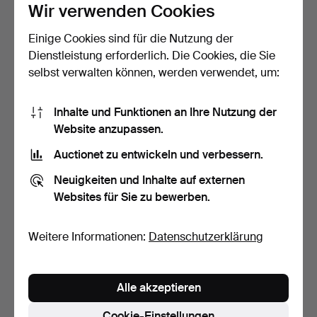
Wir verwenden Cookies
Einige Cookies sind für die Nutzung der
ARMLEHNSTÜHLE, 2 Stk.,
SESSEL, Rokokostil, zweite
Dienstleistung erforderlich. Die Cookies, die Sie
Bugholz, 1990er Jah…
Hälfte des 20. …
selbst verwalten können, werden verwendet, um:
4 Std 30 Min
4 Tage
3 Gebote
Schätzwert
37 USD
53 USD
Inhalte und Funktionen an Ihre Nutzung der
Website anzupassen.
Auctionet zu entwickeln und verbessern.
Neuigkeiten und Inhalte auf externen
Websites für Sie zu bewerben.
Weitere Informationen:
Datenschutzerklärung
Alle akzeptieren
STÜHLE, 4 Stk., Bjärnum
HOCKER, 3 St., Metall mit
Slöjdfabrik, Mitte…
Sitzfläche in ro…
Cookie-Einstellungen
7 Tage
7 Tage