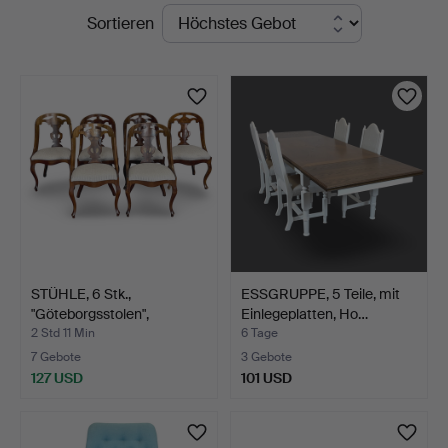
Laufende
Sortieren
Auktionsverk
Auktionen
STÜHLE, 6 Stk.,
ESSGRUPPE, 5 Teile, mit
"Göteborgsstolen",
Einlegeplatten, Ho…
Lindome…
2 Std 11 Min
6 Tage
7 Gebote
3 Gebote
127 USD
101 USD