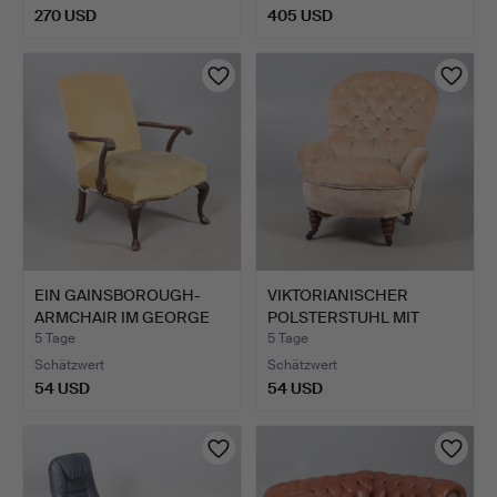
270 USD
405 USD
EIN GAINSBOROUGH-
VIKTORIANISCHER
ARMCHAIR IM GEORGE
POLSTERSTUHL MIT
III-ST…
KNOPFHEFT…
5 Tage
5 Tage
Schätzwert
Schätzwert
54 USD
54 USD