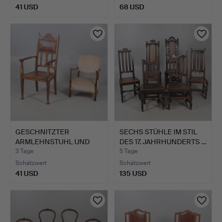
41 USD
68 USD
GESCHNITZTER
SECHS STÜHLE IM STIL
ARMLEHNSTUHL UND
DES 17. JAHRHUNDERTS …
NÄHSTUHL AUS…
3 Tage
5 Tage
Schätzwert
Schätzwert
41 USD
135 USD