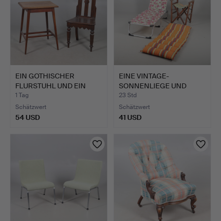
EIN GOTHISCHER
EINE VINTAGE-
FLURSTUHL UND EIN
SONNENLIEGE UND
BEISTELLT…
KISSEN.
1 Tag
23 Std
Schätzwert
Schätzwert
54 USD
41 USD