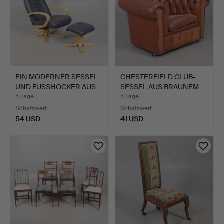
EIN MODERNER SESSEL
CHESTERFIELD CLUB-
UND FUSSHOCKER AUS
SESSEL AUS BRAUNEM
BUG…
LEDER.
5 Tage
5 Tage
Schätzwert
Schätzwert
54 USD
41 USD