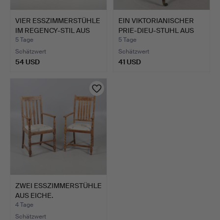
VIER ESSZIMMERSTÜHLE
EIN VIKTORIANISCHER
IM REGENCY-STIL AUS
PRIE-DIEU-STUHL AUS
M…
MA…
5 Tage
5 Tage
Schätzwert
Schätzwert
54 USD
41 USD
ZWEI ESSZIMMERSTÜHLE
AUS EICHE.
4 Tage
Schätzwert