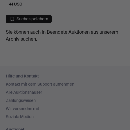
41 USD
Suche speichern
Sie können auch in
Beendete Auktionen aus unserem
Archiv
suchen.
Fußzeilen-
Hilfe und Kontakt
Navigation
Kontakt mit dem Support aufnehmen
Alle Auktionshäuser
Zahlungsweisen
Wir versenden mit
Soziale Medien
Auctionet