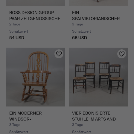
BOSS DESIGN GROUP -
EIN
PAAR ZEITGENÖSSISCHE
SPÄTVIKTORIANISCHER
S…
NURSING CHAIR MIT …
2 Tage
3 Tage
Schätzwert
Schätzwert
54 USD
68 USD
EIN MODERNER
VIER EBONISIERTE
WINDSOR-
STÜHLE IM ARTS AND
SCHAUKELSTUHL AUS
CRAFTS…
3 Tage
3 Tage
HAR…
Schätzwert
Schätzwert