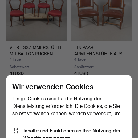
VIER ESSZIMMERSTÜHLE
EIN PAAR
MIT BALLONRÜCKEN.
ARMLEHNSTÜHLE AUS
EICHE, ANFANG D…
4 Tage
4 Tage
Schätzwert
Schätzwert
41 USD
41 USD
Wir verwenden Cookies
Einige Cookies sind für die Nutzung der
Dienstleistung erforderlich. Die Cookies, die Sie
selbst verwalten können, werden verwendet, um:
Inhalte und Funktionen an Ihre Nutzung der