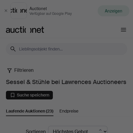
Auctionet
Anzeigen
Schließen
Verfügbar auf Google Play
Auctionet.com
Filtrieren
Sessel
Sessel & Stühle bei Lawrences Auctioneers
&
Suche speichern
Stühle
Laufende Auktionen
(23)
Endpreise
bei
Lawrences
Laufende
Sortieren