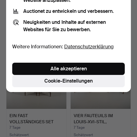
Website anzupassen.
Auctionet zu entwickeln und verbessern.
EIN
EIN ARMLEHNSTUHL IM
ZEITGENÖSSISCHER
HEPPLEWHITE-STIL,
Neuigkeiten und Inhalte auf externen
HOCHSTUHL VON FRÖVI.
GEOR…
4 Tage
4 Tage
Websites für Sie zu bewerben.
Schätzwert
Schätzwert
68 USD
48 USD
Weitere Informationen:
Datenschutzerklärung
Ausgewähltes
Objekt
Alle akzeptieren
Cookie-Einstellungen
EIN FAST
VIER FAUTEUILS IM
VOLLSTÄNDIGES SET
LOUIS-XVI-STIL,
VON ZEHN SUSSEX…
VERGOLDE…
7 Tage
7 Tage
Schätzwert
Schätzwert