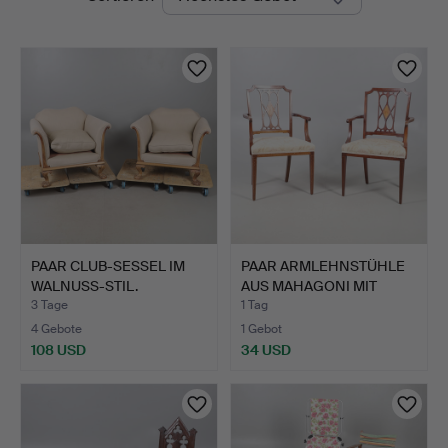
Auktionen
Auctioneers
PAAR CLUB-SESSEL IM
PAAR ARMLEHNSTÜHLE
WALNUSS-STIL.
AUS MAHAGONI MIT
MARKET…
3 Tage
1 Tag
4 Gebote
1 Gebot
108 USD
34 USD