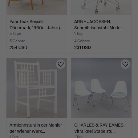
Paar Teak Sessel,
ARNE JACOBSEN.
Dänemark, 1960er Jahre (…
Schreibtischstuhl Modell
'3…
5 Tage
1 Tag
5 Gebote
4 Gebote
254 USD
231 USD
Armlehnstuhl in der Manier
CHARLES & RAY EAMES.
der Wiener Werk…
Vitra, drei Stapelstü…
1 Tag
1 Tag