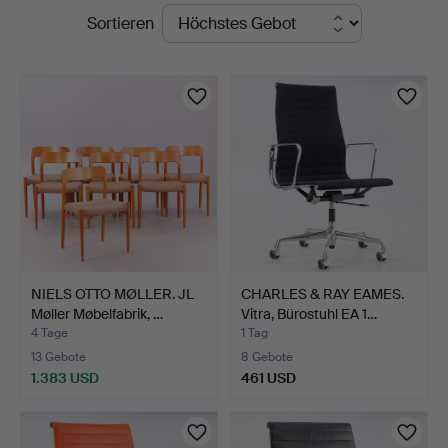
Laufende
Sortieren
Auktionsverk
Auktionen
Hamburg
NIELS OTTO MØLLER. JL
CHARLES & RAY EAMES.
Møller Møbelfabrik, …
Vitra, Bürostuhl EA 1…
4 Tage
1 Tag
13 Gebote
8 Gebote
1.383 USD
461 USD