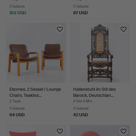
3 Gebote
5 Gebote
163 USD
87 USD
Ekornes. 2 Sessel / Lounge
Hallenstuhl im Stil des
Chairs. Teakhol…
Barock, Deutschlan…
2 Tage
4 Std 4 Min
3 Gebote
3 Gebote
64 USD
42 USD