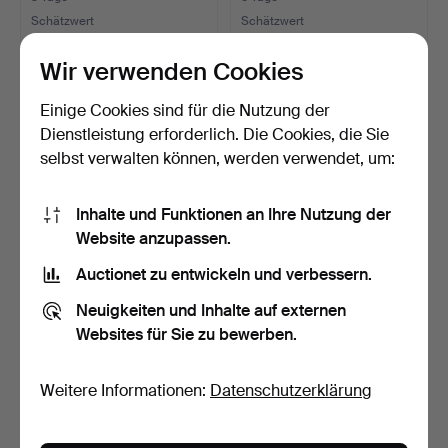
Schätzwert
Schätzwert
692 USD
231 USD
Wir verwenden Cookies
Einige Cookies sind für die Nutzung der
Dienstleistung erforderlich. Die Cookies, die Sie
selbst verwalten können, werden verwendet, um:
Inhalte und Funktionen an Ihre Nutzung der
Website anzupassen.
Auctionet zu entwickeln und verbessern.
Fußhocker, schwarzes
Mogens Hansen, paar
Neuigkeiten und Inhalte auf externen
Kunstleder, Stahlgest…
Sessel MH195, Leder (2…
Websites für Sie zu bewerben.
5 Tage
4 Tage
Schätzwert
Schätzwert
116 USD
346 USD
Weitere Informationen:
Datenschutzerklärung