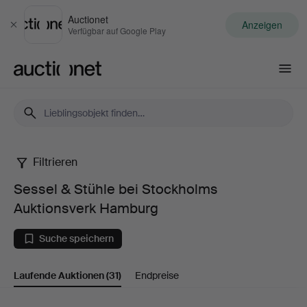
Auctionet
Anzeigen
Schließen
Verfügbar auf Google Play
Auctionet.com
Filtrieren
Sessel
Sessel & Stühle bei Stockholms
&
Auktionsverk Hamburg
Stühle
Suche speichern
bei
Laufende Auktionen
(31)
Endpreise
Stockholms