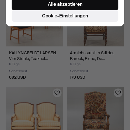
Alle akzeptieren
Cookie-Einstellungen
KAI LYNGFELDT LARSEN.
Armlehnstuhl im Stil des
Vier Stühle, Teakhol…
Barock, Eiche, De…
6 Tage
6 Tage
Schätzwert
Schätzwert
692 USD
173 USD