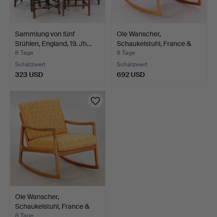
Sammlung von fünf
Ole Wanscher,
Stühlen, England, 19. Jh…
Schaukelstuhl, France &
Søn.
8 Tage
8 Tage
Schätzwert
Schätzwert
323 USD
692 USD
Ole Wanscher,
Schaukelstuhl, France &
Søn.
8 Tage