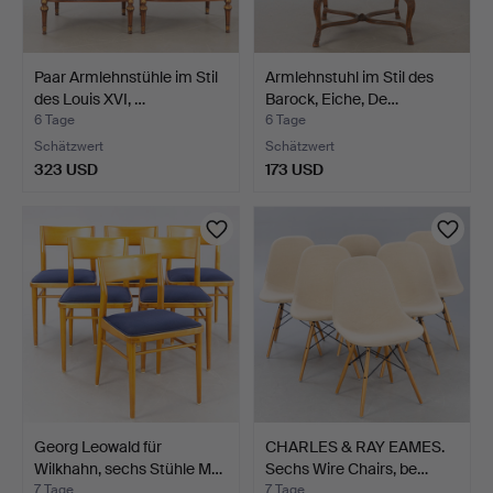
Paar Armlehnstühle im Stil
Armlehnstuhl im Stil des
des Louis XVI, …
Barock, Eiche, De…
6 Tage
6 Tage
Schätzwert
Schätzwert
323 USD
173 USD
Georg Leowald für
CHARLES & RAY EAMES.
Wilkhahn, sechs Stühle M…
Sechs Wire Chairs, be…
7 Tage
7 Tage