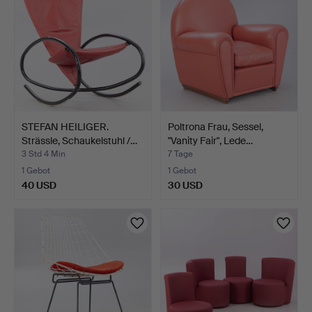
STEFAN HEILIGER.
Poltrona Frau, Sessel,
Strässle, Schaukelstuhl /…
"Vanity Fair", Lede…
3 Std 4 Min
7 Tage
1 Gebot
1 Gebot
40 USD
30 USD