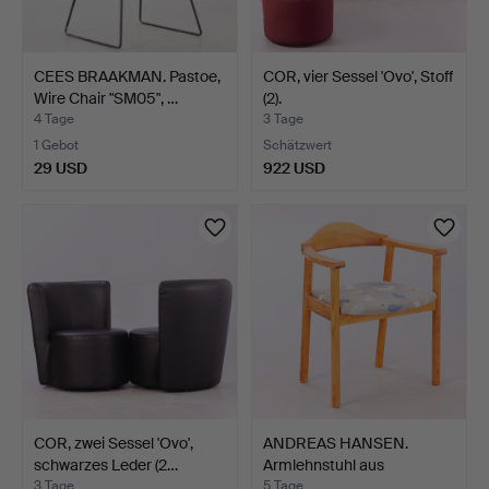
CEES BRAAKMAN. Pastoe,
COR, vier Sessel 'Ovo', Stoff
Wire Chair "SM05", …
(2).
4 Tage
3 Tage
1 Gebot
Schätzwert
29 USD
922 USD
COR, zwei Sessel 'Ovo',
ANDREAS HANSEN.
schwarzes Leder (2…
Armlehnstuhl aus
Kiefernho…
3 Tage
5 Tage