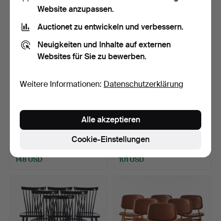
Website anzupassen.
Auctionet zu entwickeln und verbessern.
Neuigkeiten und Inhalte auf externen
Websites für Sie zu bewerben.
Weitere Informationen:
Datenschutzerklärung
STÜHLE 3 + 1 Stück,
CARL MALMSTEN. Sessel,
Alle akzeptieren
Gestell aus Buche, ver…
"Samspel", Bezug au…
Beendet 30. Jul 2026
Beendet 30. Jul 2026
Cookie-Einstellungen
11 Gebote
18 Gebote
148 USD
101 USD