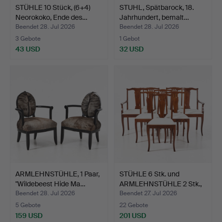
STÜHLE 10 Stück, (6+4)
STUHL, Spätbarock, 18.
Neorokoko, Ende des…
Jahrhundert, bemalt…
Beendet 28. Jul 2026
Beendet 28. Jul 2026
3 Gebote
1 Gebot
43 USD
32 USD
ARMLEHNSTÜHLE, 1 Paar,
STÜHLE 6 Stk. und
"Wildebeest Hide Ma…
ARMLEHNSTÜHLE 2 Stk.,
2.…
Beendet 28. Jul 2026
Beendet 27. Jul 2026
5 Gebote
22 Gebote
159 USD
201 USD