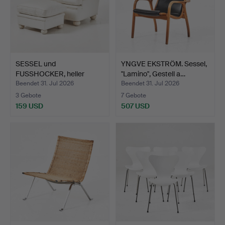
SESSEL und
YNGVE EKSTRÖM. Sessel,
FUSSHOCKER, heller
"Lamino", Gestell a…
Textilbezug,…
Beendet 31. Jul 2026
Beendet 31. Jul 2026
3 Gebote
7 Gebote
159 USD
507 USD