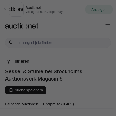
Auctionet
Anzeigen
Schließen
Verfügbar auf Google Play
Auctionet.com
Filtrieren
Sessel
Sessel & Stühle bei Stockholms
&
Auktionsverk Magasin 5
Stühle
Suche speichern
bei
Laufende Auktionen
Endpreise
(11 469)
Stockholms