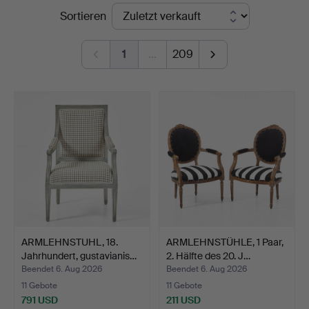
Endpreise
Sortieren
Auktionsverk
Magasin
1
…
209
5
ARMLEHNSTUHL, 18.
ARMLEHNSTÜHLE, 1 Paar,
Jahrhundert, gustavianis…
2. Hälfte des 20. J…
Beendet 6. Aug 2026
Beendet 6. Aug 2026
11 Gebote
11 Gebote
791 USD
211 USD