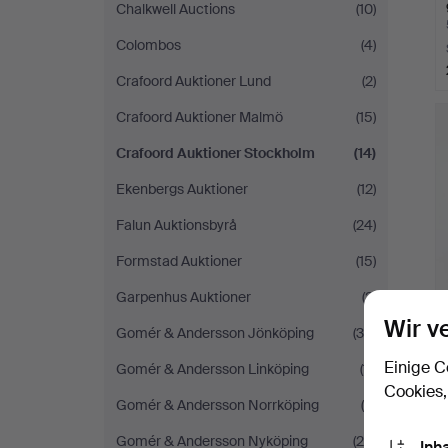
Chalkwell Auctions
(10)
Colombos
(4)
Crafoord Auktioner Lund
(2)
Crafoord Auktioner Malmö
(15)
Crafoord Auktioner Stockholm
(14)
Ekenbergs Auktioner
(12)
Falun Auktionsbyrå
(24)
Formstad Auktioner
(15)
Garpenhus Auktioner
(2)
Wir v
Gomér & Andersson Jönköping
(36)
Einige C
Gomér & Andersson Linköping
(11)
Cookies,
Gomér & Andersson Norrköping
(9)
Gomér & Andersson Nyköping
(20)
Inh