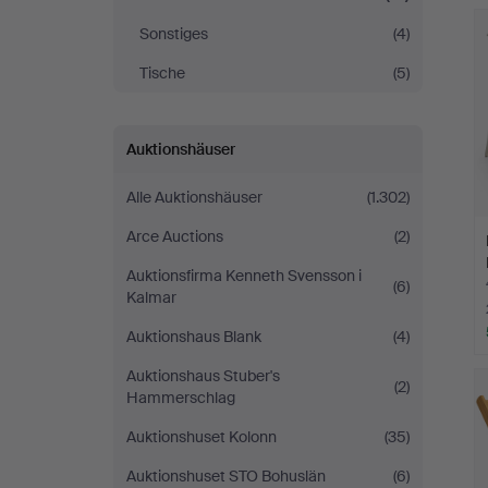
Stockholm
Sonstiges
(4)
Tische
(5)
Auktionshäuser
Alle Auktionshäuser
(1.302)
Arce Auctions
(2)
Auktionsfirma Kenneth Svensson i
(6)
Kalmar
Auktionshaus Blank
(4)
Auktionshaus Stuber's
(2)
Hammerschlag
Auktionshuset Kolonn
(35)
Auktionshuset STO Bohuslän
(6)