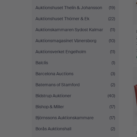
Auktionshuset Thelin & Johansson
(19)
Auktionshuset Thörner & Ek
(22)
Auktionskammaren Sydost Kalmar
(11)
Auktionsmagasinet Vänersborg
(10)
Auktionsverket Engelholm
(11)
Balclis
(1)
Barcelona Auctions
(3)
Batemans of Stamford
(2)
Bidstrup Auktioner
(40)
Bishop & Miller
(17)
Björnssons Auktionskammare
(17)
Borås Auktionshall
(2)