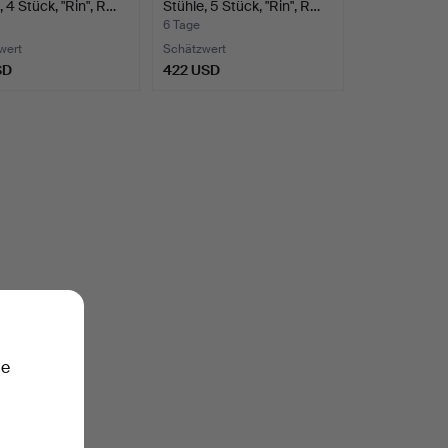
, 4 Stück, "Rin", R…
Stühle, 5 Stück, "Rin", R…
6 Tage
wert
Schätzwert
SD
422 USD
ie