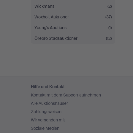
Wickmans
(2)
Woxholt Auktioner
(37)
Young's Auctions
(1)
Örebro Stadsauktioner
(12)
Fußzeilen-
Hilfe und Kontakt
Navigation
Kontakt mit dem Support aufnehmen
Alle Auktionshäuser
Zahlungsweisen
Wir versenden mit
Soziale Medien