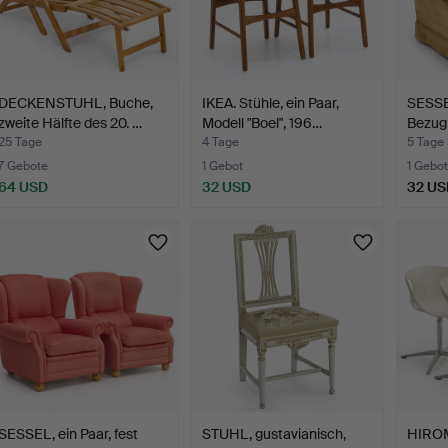
DECKENSTUHL, Buche,
IKEA. Stühle, ein Paar,
SESSEL
zweite Hälfte des 20. …
Modell "Boel", 196…
Bezug 
25 Tage
4 Tage
5 Tage
7 Gebote
1 Gebot
1 Gebot
64 USD
32 USD
32 US
SESSEL, ein Paar, fest
STUHL, gustavianisch,
HIRO