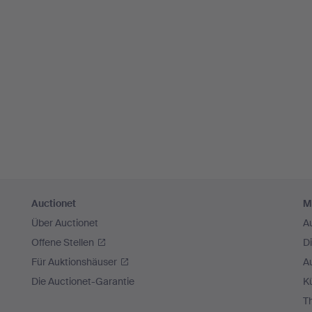
Auctionet
M
Über Auctionet
A
Offene Stellen
D
Für Auktionshäuser
A
Die Auctionet-Garantie
Kü
T