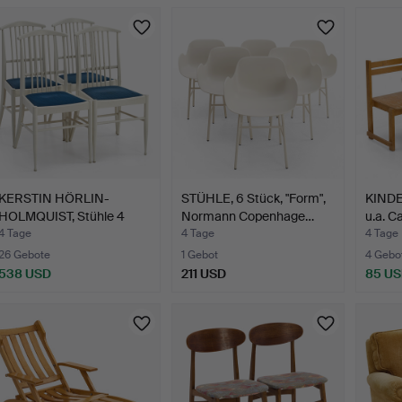
KERSTIN HÖRLIN-
STÜHLE, 6 Stück, "Form",
KINDE
HOLMQUIST, Stühle 4
Normann Copenhage…
u.a. C
Stk., f…
4 Tage
4 Tage
4 Tage
26 Gebote
1 Gebot
4 Gebo
538 USD
211 USD
85 U