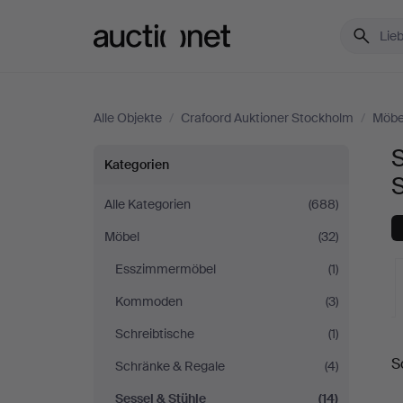
Auctionet.com
Alle Objekte
/
Crafoord Auktioner Stockholm
/
Möbe
S
Sessel
Kategorien
&
Alle Kategorien
(688)
Möbel
(32)
Stühle
Esszimmermöbel
(1)
bei
Kommoden
(3)
Crafoord
Schreibtische
(1)
L
S
Schränke & Regale
(4)
Auktioner
A
Sessel & Stühle
(14)