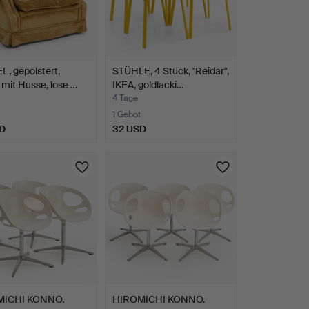
, gepolstert,
STÜHLE, 4 Stück, "Reidar",
mit Husse, lose …
IKEA, goldlacki…
4 Tage
1 Gebot
D
32 USD
MICHI KONNO.
HIROMICHI KONNO.