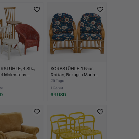
RSTÜHLE, 4 Stk.,
KORBSTÜHLE, 1 Paar,
arl Malmstens …
Rattan, Bezug in Marin…
25 Tage
te
1 Gebot
SD
64 USD