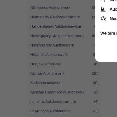
Göteborgs Auktionsverk
(34)
Auc
S
Halmstads Auktionskammare
(39)
Neu
Handelslagret Auktionsservice
(8)
Weitere 
Helsingborgs Auktionskammare
(62)
Hälsinglands Auktionsverk
(17)
Höganäs Auktionsverk
(10)
Höörs Auktionshall
(6)
Kalmar Auktionsverk
(20)
Karljohan Auktioner
(10)
Karlstad Hammarö Auktionsverk
(5)
Laholms Auktionskammare
(4)
Lawrences Auctioneers
(13)