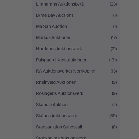
Limhamns Auktionsbyrå
(23)
Lyme Bay Auctions
(1)
Ma San Auction
(1)
Markus Auktioner
(17)
Norrlands Auktionsverk
(21)
Palsgaard Kunstauktioner
(131)
RA Auktionsverket Norrköping
(13)
Rheinveld Auktionen
(9)
Roslagens Auktionsverk
(9)
Skandia Auktion
(2)
Skånes Auktionsverk
(39)
Stadsauktion Sundsvall
(8)
Stockholms Auktionsverk